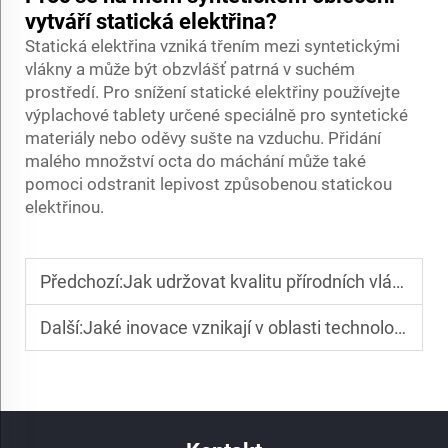
vytváří statická elektřina?
Statická elektřina vzniká třením mezi syntetickými
vlákny a může být obzvlášť patrná v suchém
prostředí. Pro snížení statické elektřiny používejte
výplachové tablety určené speciálně pro syntetické
materiály nebo oděvy sušte na vzduchu. Přidání
malého množství octa do máchání může také
pomoci odstranit lepivost způsobenou statickou
elektřinou.
Předchozí:
Jak udržovat kvalitu přírodních vláken
Další:
Jaké inovace vznikají v oblasti technologie syntetických vláken