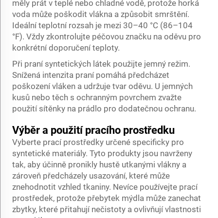
měly prát v teplé nebo chladné vodě, protože horká
voda může poškodit vlákna a způsobit smrštění.
Ideální teplotní rozsah je mezi 30–40 °C (86–104
°F). Vždy zkontrolujte péčovou značku na oděvu pro
konkrétní doporučení teploty.
Při praní syntetických látek použijte jemný režim.
Snížená intenzita praní pomáhá předcházet
poškození vláken a udržuje tvar oděvu. U jemných
kusů nebo těch s ochranným povrchem zvažte
použití sítěnky na prádlo pro dodatečnou ochranu.
Výběr a použití pracího prostředku
Vyberte prací prostředky určené specificky pro
syntetické materiály. Tyto produkty jsou navrženy
tak, aby účinně pronikly hustě utkanými vlákny a
zároveň předcházely usazování, které může
znehodnotit vzhled tkaniny. Nevíce používejte prací
prostředek, protože přebytek mýdla může zanechat
zbytky, které přitahují nečistoty a ovlivňují vlastnosti