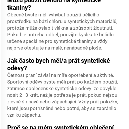
Můžu použít bělidlo na syntetické
tkaniny?
Obecně byste měli vyhýbat použití bělícího
prostředku na bázi chloru u syntetických materiálů,
protože může oslabit vlákna a způsobit žloutnutí.
Pokud je potřeba odběl, použijte kyslíkaté bělidlo
určené speciálně pro syntetické tkaniny a vždy
nejprve otestujte na malé, nenápadné ploše.
Jak často bych měl/a prát syntetické
oděvy?
Četnost praní závisí na míře opotřebení a aktivitě.
Sportovní oděvy byste měli prát po každém použití,
zatímco společenské syntetické oděvy lze obvykle
nosit 2–3 krát, než je potřeba je prát, pokud nejsou
zjevně špinavé nebo zápáchající. Vždy prát položky,
které jsou potřísněné nebo potné, aby se zabránilo
vzniku zápachu.
Proč se na mém syntetickém oblečení