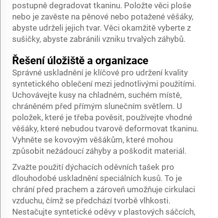
postupně degradovat tkaninu. Položte věci ploše
nebo je zavěste na pěnové nebo potažené věšáky,
abyste udrželi jejich tvar. Věci okamžitě vyberte z
sušičky, abyste zabránili vzniku trvalých záhybů.
Řešení úložiště a organizace
Správné uskladnění je klíčové pro udržení kvality
syntetického oblečení mezi jednotlivými použitími.
Uchovávejte kusy na chladném, suchém místě,
chráněném před přímým slunečním světlem. U
položek, které je třeba pověsit, používejte vhodné
věšáky, které nebudou tvarově deformovat tkaninu.
Vyhněte se kovovým věšákům, které mohou
způsobit nežádoucí záhyby a poškodit materiál.
Zvažte použití dýchacích oděvních tašek pro
dlouhodobé uskladnění speciálních kusů. To je
chrání před prachem a zároveň umožňuje cirkulaci
vzduchu, čímž se předchází tvorbě vlhkosti.
Nestačujte syntetické oděvy v plastových sáčcích,