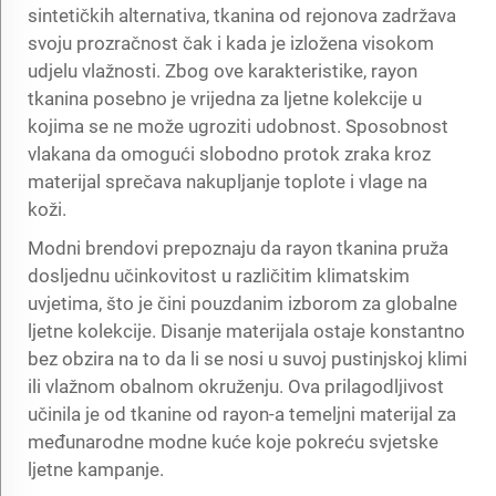
sintetičkih alternativa, tkanina od rejonova zadržava
svoju prozračnost čak i kada je izložena visokom
udjelu vlažnosti. Zbog ove karakteristike, rayon
tkanina posebno je vrijedna za ljetne kolekcije u
kojima se ne može ugroziti udobnost. Sposobnost
vlakana da omogući slobodno protok zraka kroz
materijal sprečava nakupljanje toplote i vlage na
koži.
Modni brendovi prepoznaju da rayon tkanina pruža
dosljednu učinkovitost u različitim klimatskim
uvjetima, što je čini pouzdanim izborom za globalne
ljetne kolekcije. Disanje materijala ostaje konstantno
bez obzira na to da li se nosi u suvoj pustinjskoj klimi
ili vlažnom obalnom okruženju. Ova prilagodljivost
učinila je od tkanine od rayon-a temeljni materijal za
međunarodne modne kuće koje pokreću svjetske
ljetne kampanje.