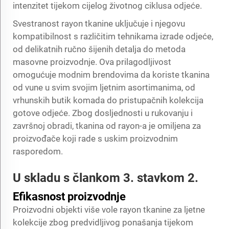
intenzitet tijekom cijelog životnog ciklusa odjeće.
Svestranost rayon tkanine uključuje i njegovu
kompatibilnost s različitim tehnikama izrade odjeće,
od delikatnih ručno šijenih detalja do metoda
masovne proizvodnje. Ova prilagodljivost
omogućuje modnim brendovima da koriste
tkanina
od vune
u svim svojim ljetnim asortimanima, od
vrhunskih butik komada do pristupačnih kolekcija
gotove odjeće. Zbog dosljednosti u rukovanju i
završnoj obradi, tkanina od rayon-a je omiljena za
proizvođače koji rade s uskim proizvodnim
rasporedom.
U skladu s člankom 3. stavkom 2.
Efikasnost proizvodnje
Proizvodni objekti više vole rayon tkanine za ljetne
kolekcije zbog predvidljivog ponašanja tijekom