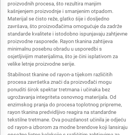
proizvodnih procesa, što rezultira manjim
kašnjenjem proizvodnje i smanjenim otpadom.
Materijal se čisto reže, glatko šije i dosljedno
završava, što proizvođačima omogućuje da zadrže
standarde kvalitete i istodobno ispunjavaju zahtjevne
proizvodne rasporede. Rayon tkanina zahtijeva
minimalnu posebnu obradu u usporedbi s
osjetljivijim materijalima, što je čini isplativom za
velike letnje proizvodne serije.
Stabilnost tkanine od rayon-a tijekom različitih
procesa završetka znači da proizvođači mogu
ponuditi širok spektar tretmana i učinaka bez
ugrožavanja integriteta osnovnog materijala. Od
enzimskog pranja do procesa toplotnog pripreme,
rayon tkanina predvidljivo reagira na standardne
tekstilne tretmane. Ova pouzdanost učinila je odjeću
od rayon-a izborom za modne brendove koji lansiraju
opsežne ljetne kolekcije s različitim zahtjevima za