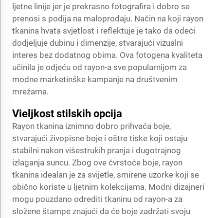
ljetne linije jer je prekrasno fotografira i dobro se
prenosi s podija na maloprodaju. Način na koji rayon
tkanina hvata svjetlost i reflektuje je tako da odeći
dodjeljuje dubinu i dimenzije, stvarajući vizualni
interes bez dodatnog obima. Ova fotogena kvaliteta
učinila je odjeću od rayon-a sve popularnijom za
modne marketinške kampanje na društvenim
mrežama.
Vieljkost stilskih opcija
Rayon tkanina iznimno dobro prihvaća boje,
stvarajući živopisne boje i oštre tiske koji ostaju
stabilni nakon višestrukih pranja i dugotrajnog
izlaganja suncu. Zbog ove čvrstoće boje, rayon
tkanina idealan je za svijetle, smirene uzorke koji se
obično koriste u ljetnim kolekcijama. Modni dizajneri
mogu pouzdano odrediti tkaninu od rayon-a za
složene štampe znajući da će boje zadržati svoju