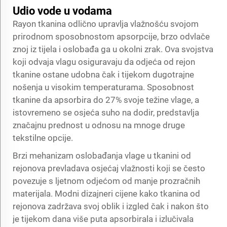
Udio vode u vodama
Rayon tkanina odlično upravlja vlažnošću svojom
prirodnom sposobnostom apsorpcije, brzo odvlače
znoj iz tijela i oslobađa ga u okolni zrak. Ova svojstva
koji odvaja vlagu osiguravaju da odjeća od rejon
tkanine ostane udobna čak i tijekom dugotrajne
nošenja u visokim temperaturama. Sposobnost
tkanine da apsorbira do 27% svoje težine vlage, a
istovremeno se osjeća suho na dodir, predstavlja
značajnu prednost u odnosu na mnoge druge
tekstilne opcije.
Brzi mehanizam oslobađanja vlage u tkanini od
rejonova prevladava osjećaj vlažnosti koji se često
povezuje s ljetnom odjećom od manje prozračnih
materijala. Modni dizajneri cijene kako tkanina od
rejonova zadržava svoj oblik i izgled čak i nakon što
je tijekom dana više puta apsorbirala i izlučivala