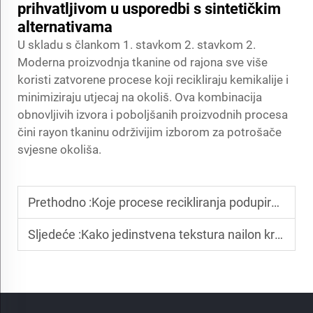
prihvatljivom u usporedbi s sintetičkim
alternativama
U skladu s člankom 1. stavkom 2. stavkom 2.
Moderna proizvodnja tkanine od rajona sve više
koristi zatvorene procese koji recikliraju kemikalije i
minimiziraju utjecaj na okoliš. Ova kombinacija
obnovljivih izvora i poboljšanih proizvodnih procesa
čini rayon tkaninu održivijim izborom za potrošače
svjesne okoliša.
Prethodno :
Koje procese recikliranja podupiru stvaranje recikliranih poliesterskih tkanina?
Sljedeće :
Kako jedinstvena tekstura nailon krepa povećava udobnost ženske odjeće?