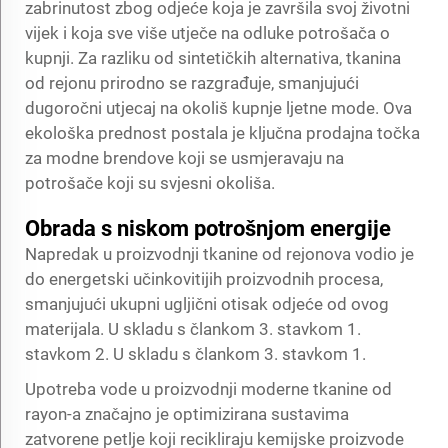
zabrinutost zbog odjeće koja je završila svoj životni
vijek i koja sve više utječe na odluke potrošača o
kupnji. Za razliku od sintetičkih alternativa, tkanina
od rejonu prirodno se razgrađuje, smanjujući
dugoročni utjecaj na okoliš kupnje ljetne mode. Ova
ekološka prednost postala je ključna prodajna točka
za modne brendove koji se usmjeravaju na
potrošače koji su svjesni okoliša.
Obrada s niskom potrošnjom energije
Napredak u proizvodnji tkanine od rejonova vodio je
do energetski učinkovitijih proizvodnih procesa,
smanjujući ukupni ugljični otisak odjeće od ovog
materijala. U skladu s člankom 3. stavkom 1.
stavkom 2. U skladu s člankom 3. stavkom 1.
Upotreba vode u proizvodnji moderne tkanine od
rayon-a značajno je optimizirana sustavima
zatvorene petlje koji recikliraju kemijske proizvode