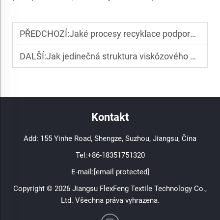
PŘEDCHOZÍ:
Jaké procesy recyklace podporují výrobu recyklovaného polyesterního textilu?
DALŠÍ:
Jak jedinečná struktura viskózového nylonového krepového materiálu zvyšuje pohodlí dámského oblečení?
Kontakt
Add: 155 Yinhe Road, Shengze, Suzhou, Jiangsu, Čína
Tel:
+86-18351751320
E-mail:
[email protected]
Copyright © 2026 Jiangsu FlexFeng Textile Technology Co.,
Ltd. Všechna práva vyhrazena.