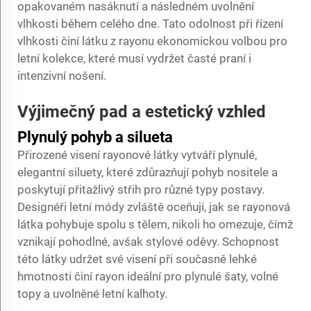
opakovaném nasáknutí a následném uvolnění
vlhkosti během celého dne. Tato odolnost při řízení
vlhkosti činí látku z rayonu ekonomickou volbou pro
letní kolekce, které musí vydržet časté praní i
intenzivní nošení.
Výjimečný pad a estetický vzhled
Plynulý pohyb a silueta
Přirozené visení rayonové látky vytváří plynulé,
elegantní siluety, které zdůrazňují pohyb nositele a
poskytují přitažlivý střih pro různé typy postavy.
Designéři letní módy zvláště oceňují, jak se rayonová
látka pohybuje spolu s tělem, nikoli ho omezuje, čímž
vznikají pohodlné, avšak stylové oděvy. Schopnost
této látky udržet své visení při současně lehké
hmotnosti činí rayon ideální pro plynulé šaty, volné
topy a uvolněné letní kalhoty.