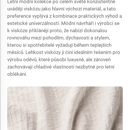
Letní módní kolekce po celém světě konzistentně
uvádějí viskózu jako hlavní výchozí materiál, a tato
preference vyplývá z kombinace praktických výhod a
estetické univerzálnosti. Módní návrháři i výrobci se
k viskóze přiklánějí proto, že nabízí dokonalou
rovnováhu mezi pohodlím, dýchavostí a stylem,
kterou si spotřebitelé vyžadují během teplejších
měsíců. Lehkost viskózy ji činí ideálním řešením pro
výrobu oděvů, které působí luxusně, ale zároveň
zachovávají chladivé vlastnosti nezbytné pro letní
oblékání.