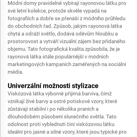
Módní domy pravidelně vybírají rayonovou látku pro
své letní kolekce, protože skvěle vypadá na
fotografiích a dobře se přenáší z módního průhledu
do obchodních řad. Způsob, jakým rayonová látka
chytá a odráží světlo, dodává oděvům hloubku a
prostorovost a vytváří vizuální zájem bez přidaného
objemu. Tato fotografická kvalita způsobila, že je
rayonová látka stále populárnější v módních
marketingových kampaních zaměřených na sociální
média.
Univerzální možnosti stylizace
Viskózová látka výborně přijímá barviva, čímž
vznikají živé barvy a ostré potiskové vzory, které
zůstávají stabilní i po několika praních a
dlouhodobém působení slunečního světla. Tato
odolnost proti vyblednutí činí viskózovou látku
ideální pro jasné a silné vzory, které jsou typické pro