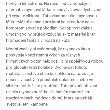
horkých letních dnů. Na rozdíl od syntetických
alternativ rayonová látka zachovává svou dýchavost i
při vysoké vlhkosti. Tato vlastnost činí rayonovou
látku zvláště cennou pro letní kolekce, kde nelze
kompromisovat s pohodlím. Schopnost vlákna
umožnit volný průtok vzduchu skrz materiál brání
hromadění tepla a vlhkosti na kůži.
Modní značky si uvědomují, že rayonová látka
poskytuje konzistentní výkon za různých
klimatických podmínek, což ji činí spolehlivou volbou
pro globální letní kolekce. Dýchavost tohoto
materiálu zůstává stálá bez ohledu na to, zda je
nosena v suchých pouštních oblastech nebo ve
vlhkém pobřežním prostředí. Tato přizpůsobivost
učinila rayonovou látku základním materiálem
mezinárodních módních domů, které spouštějí
světové letní kampaně.