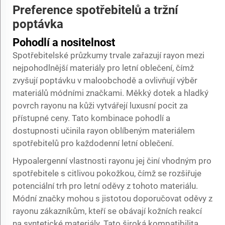
Preference spotřebitelů a tržní
poptávka
Pohodlí a nositelnost
Spotřebitelské průzkumy trvale zařazují rayon mezi
nejpohodlnější materiály pro letní oblečení, čímž
zvyšují poptávku v maloobchodě a ovlivňují výběr
materiálů módními značkami. Měkký dotek a hladký
povrch rayonu na kůži vytvářejí luxusní pocit za
přístupné ceny. Tato kombinace pohodlí a
dostupnosti učinila rayon oblíbeným materiálem
spotřebitelů pro každodenní letní oblečení.
Hypoalergenní vlastnosti rayonu jej činí vhodným pro
spotřebitele s citlivou pokožkou, čímž se rozšiřuje
potenciální trh pro letní oděvy z tohoto materiálu.
Módní značky mohou s jistotou doporučovat oděvy z
rayonu zákazníkům, kteří se obávají kožních reakcí
na syntetické materiály. Tato široká kompatibilita