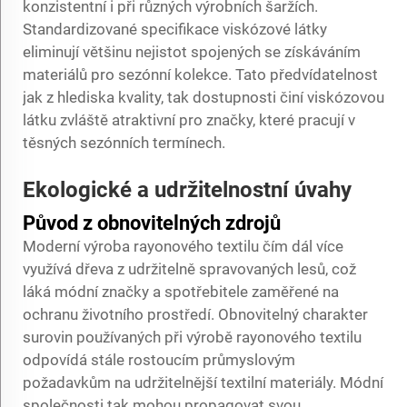
konzistentní i při různých výrobních šaržích.
Standardizované specifikace viskózové látky
eliminují většinu nejistot spojených se získáváním
materiálů pro sezónní kolekce. Tato předvídatelnost
jak z hlediska kvality, tak dostupnosti činí viskózovou
látku zvláště atraktivní pro značky, které pracují v
těsných sezónních termínech.
Ekologické a udržitelnostní úvahy
Původ z obnovitelných zdrojů
Moderní výroba rayonového textilu čím dál více
využívá dřeva z udržitelně spravovaných lesů, což
láká módní značky a spotřebitele zaměřené na
ochranu životního prostředí. Obnovitelný charakter
surovin používaných při výrobě rayonového textilu
odpovídá stále rostoucím průmyslovým
požadavkům na udržitelnější textilní materiály. Módní
společnosti tak mohou propagovat svou