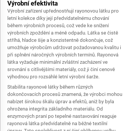
Výrobní efektivita
Výrobní zařízení upřednostňují rayonovou látku pro
letní kolekce díky její předvídatelnému chování
během výrobních procesů, což vede ke snížení
výrobních zpoždění a méně odpadu. Látka se čistě
stříhá, hladce šije a konzistentně dokončuje, což
umožňuje výrobcům udržovat požadovanou kvalitu i
při splnění náročných výrobních termínů. Rayonová
látka vyžaduje minimální zvláštní zacházení ve
srovnání s citlivějšími materiály, což ji činí cenově
výhodnou pro rozsáhlé letní výrobní šarže.
Stabilita rayonové látky během různých
dokončovacích procesů znamená, že výrobci mohou
nabízet širokou škálu úprav a efektů, aniž by byla
ohrožena integrita základního materiálu. Od
enzymových praní po tepelné nastavování reaguje
rayonová látka předvídatelně na běžné textilní
úpravy. Tato spolehlivost z ní činí oblíbenou volbu