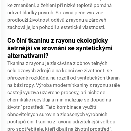
ke zmenšení, a žehlení při nízké teplotě pomáhá
udržet hladký povrch. Správná péče výrazně
prodlouží životnost oděvů z rayonu a zároveň
zachová jejich pohodlí a estetické vlastnosti.
Co činí tkaninu z rayonu ekologicky
šetrnější ve srovnání se syntetickými
alternativami?
Tkanina z rayonu je získávána z obnovitelných
celulózových zdrojů a na konci své životnosti se
přirozeně rozkládá, na rozdíl od syntetických tkanin
na bázi ropy. Výroba moderní tkaniny z rayonu stále
častěji využívá uzavřené procesy, při nichž se
chemikálie recykluji a minimalizuje se dopad na
životní prostředí. Tato kombinace využití
obnovitelných surovin a zlepšených výrobních
postupů činí tkaninu z rayonu udržitelnější volbou
pro spotřebitele, kteří dbají na životní prostředí.