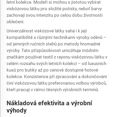
letní kolekce. Modeři si mohou s jistotou vybírat
viskózovou látku pro složité potisky, neboť barvy
zachovají svou intenzitu po celou dobu životnosti
oblečení.
Univerzálnost viskózové látky sahá i k její
kompatibilitě s různými technikami výroby oděvů –
od jemných ručních stehů po metody hromadné
výroby. Tato přizpůsobivost umožňuje módním
značkám používat
textil z rayonu
viskózovou látku v
celém rozsahu svých letních kolekcí – od luxusních
kusů pro butiky až po cenově dostupné hotové
kolekce. Konzistence při zpracování a dokončování
činí viskózovou látku preferovanou volbou výrobců,
kteří pracují v rámci těsných výrobních termínů.
Nákladová efektivita a výrobní
výhody