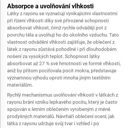
Absorpce a uvolňování vlhkosti
Látky z rayonu se vyznačují vynikajícími vlastnostmi
při řízení vlhkosti díky své přirozené schopnosti
absorbovat vlhkost, čímž rychle odvádějí pot z
povrchu těla a uvolňují ho do okolního vzduchu. Tato
vlastnost odvádění vlhkosti zajišťuje, že oblečení z
látek z rayonu zůstává pohodlné i při dlouhodobém
nošení za vysokých teplot. Schopnost látky
absorbovat až 27 % své hmotnosti ve formě vlhkosti,
aniž by přitom pociťovala pocit mokra, představuje
významnou výhodu oproti mnoha jiným textilním
materiálům.
Rychlý mechanismus uvolňování vlhkosti v látkách z
rayonu brání vzniku lepkavého pocitu, který je často
spojován s letním oblečením vyrobeným z méně
prodyšných materiálů. Návrháři oblečení ocení, jak
látka z rayonu udržuje svůj tvar i vzhled i po