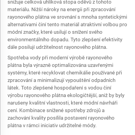
snižuje celková uhlíková stopa oděvů z tohoto
materiálu. Nižší nároky na energii při zpracování
rayonového plátna ve srovnání s mnoha syntetickými
alternativami činí tento materiál atraktivní volbou pro
módní značky, které usilují o snížení svého
environmentálního dopadu. Tyto zlepšení efektivity
dále posilují udržitelnost rayonového plátna.
Spotřeba vody při moderní výrobě rayonového
plátna byla výrazně optimalizována uzavřenými
systémy, které recyklovat chemikálie používané při
zpracování a minimalizují vypouštění odpadních
látek. Toto zlepšené hospodaření s vodou činí
výrobu rayonového plátna ekologičtější, aniž by byly
narušeny kvalitní vlastnosti, které módní návrháři
cení. Kombinace snížené spotřeby zdrojů a
zachování kvality posílila postavení rayonového
plátna v rámci iniciativ udržitelné módy.