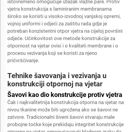
istovremeno omogućuje izlazak vlažne pare. Protiv
vjetra konstrukcija s laminiranim membranama
široko se koristi u visoko-izvodnoj vanjskoj opremi,
vojnoj uniformi i odjeći za zaštitu rada gdje je
potreban konzistentni otpor vjetra na cijeloj površini
odjeće. Učinkovitost ove metode konstrukcije za
otpornost na vjetar ovisi i o kvaliteti membrane i o
procesu vezivanja koji se koristi za njeno
pričvršćivanje.
Tehnike šavovanja i vezivanja u
konstrukciji otpornoj na vjetar
Šavovi kao dio konstrukcije protiv vjetra
Čak i najkvalitetnija konstrukcija otporna na vjetar na
nivou tkanine može biti ugrožena ako se šavovi ne
zatvore. Tradicionalni šiveni šavovi stvaraju male
probojne točke koje prekidaju integritet konstrukcije
otporne na vjetar, omogućavajući hladnom zraku da