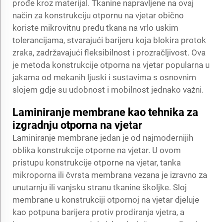
prođe kroz materijal. Tkanine napravljene na ovaj
način za konstrukciju otpornu na vjetar obično
koriste mikrovitnu pređu tkana na vrlo uskim
tolerancijama, stvarajući barijeru koja blokira protok
zraka, zadržavajući fleksibilnost i prozračljivost. Ova
je metoda konstrukcije otporna na vjetar popularna u
jakama od mekanih ljuski i sustavima s osnovnim
slojem gdje su udobnost i mobilnost jednako važni.
Laminiranje membrane kao tehnika za
izgradnju otporna na vjetar
Laminiranje membrane jedan je od najmodernijih
oblika konstrukcije otporne na vjetar. U ovom
pristupu konstrukcije otporne na vjetar, tanka
mikroporna ili čvrsta membrana vezana je izravno za
unutarnju ili vanjsku stranu tkanine školjke. Sloj
membrane u konstrukciji otpornoj na vjetar djeluje
kao potpuna barijera protiv prodiranja vjetra, a