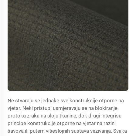
Ne stvaraju se jednake sve konstrukcije otporne na
vjetar. Neki pristupi usmjeravaju se na blokiranje
protoka zraka na sloju tkanine, dok drugi integrisu
principe konstrukcije otporne na vjetar na razini
šavova ili putem višeslojnih sustava vezivanja. Svaka