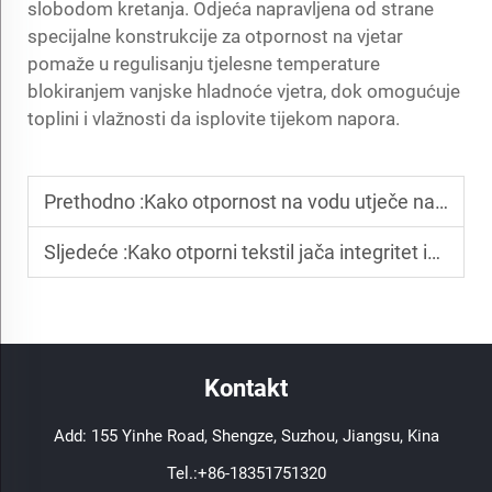
slobodom kretanja. Odjeća napravljena od strane
specijalne konstrukcije za otpornost na vjetar
pomaže u regulisanju tjelesne temperature
blokiranjem vanjske hladnoće vjetra, dok omogućuje
toplini i vlažnosti da isplovite tijekom napora.
Prethodno :
Kako otpornost na vodu utječe na negu tkanine i dugotrajnost pranja?
Sljedeće :
Kako otporni tekstil jača integritet izolatornog sustava?
Kontakt
Add: 155 Yinhe Road, Shengze, Suzhou, Jiangsu, Kina
Tel.:
+86-18351751320