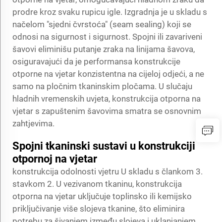
prodre kroz svaku rupicu igle. Izgradnja je u skladu s
načelom "sjedni čvrstoća" (seam sealing) koji se
odnosi na sigurnost i sigurnost. Spojni ili zavariveni
šavovi eliminišu putanje zraka na linijama šavova,
osiguravajući da je performansa konstrukcije
otporne na vjetar konzistentna na cijeloj odjeći, a ne
samo na pločnim tkaninskim pločama. U slučaju
hladnih vremenskih uvjeta, konstrukcija otporna na
vjetar s zapuštenim šavovima smatra se osnovnim
zahtjevima.
Spojni tkaninski sustavi u konstrukciji
otpornoj na vjetar
konstrukcija odolnosti vjetru
U skladu s člankom 3.
stavkom 2. U vezivanom tkaninu, konstrukcija
otporna na vjetar uključuje toplinsko ili kemijsko
priključivanje više slojeva tkanine, što eliminira
potrebu za šivanjem između slojeva i uklanjanjem