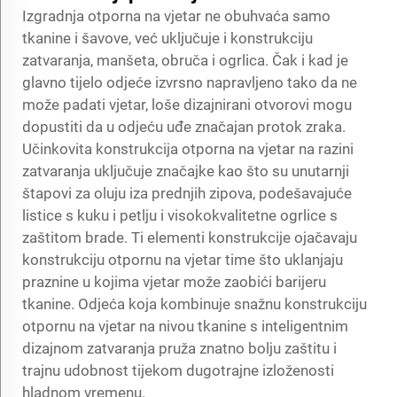
Izgradnja otporna na vjetar ne obuhvaća samo
tkanine i šavove, već uključuje i konstrukciju
zatvaranja, manšeta, obruča i ogrlica. Čak i kad je
glavno tijelo odjeće izvrsno napravljeno tako da ne
može padati vjetar, loše dizajnirani otvorovi mogu
dopustiti da u odjeću uđe značajan protok zraka.
Učinkovita konstrukcija otporna na vjetar na razini
zatvaranja uključuje značajke kao što su unutarnji
štapovi za oluju iza prednjih zipova, podešavajuće
listice s kuku i petlju i visokokvalitetne ogrlice s
zaštitom brade. Ti elementi konstrukcije ojačavaju
konstrukciju otpornu na vjetar time što uklanjaju
praznine u kojima vjetar može zaobići barijeru
tkanine. Odjeća koja kombinuje snažnu konstrukciju
otpornu na vjetar na nivou tkanine s inteligentnim
dizajnom zatvaranja pruža znatno bolju zaštitu i
trajnu udobnost tijekom dugotrajne izloženosti
hladnom vremenu.