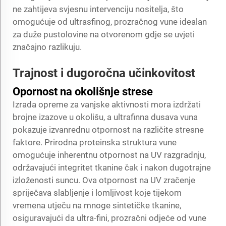
ne zahtijeva svjesnu intervenciju nositelja, što
omogućuje
od ultrasfinog, prozračnog vune
idealan
za duže pustolovine na otvorenom gdje se uvjeti
značajno razlikuju.
Trajnost i dugoročna učinkovitost
Opornost na okolišnje strese
Izrada opreme za vanjske aktivnosti mora izdržati
brojne izazove u okolišu, a ultrafinna dusava vuna
pokazuje izvanrednu otpornost na različite stresne
faktore. Prirodna proteinska struktura vune
omogućuje inherentnu otpornost na UV razgradnju,
održavajući integritet tkanine čak i nakon dugotrajne
izloženosti suncu. Ova otpornost na UV zračenje
spriječava slabljenje i lomljivost koje tijekom
vremena utječu na mnoge sintetičke tkanine,
osiguravajući da ultra-fini, prozračni odjeće od vune