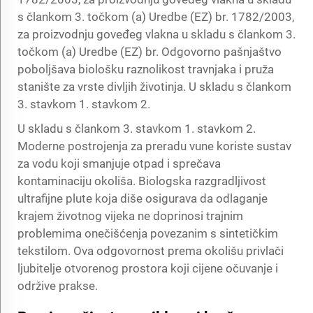
s člankom 3. točkom (a) Uredbe (EZ) br. 1782/2003,
za proizvodnju goveđeg vlakna u skladu s člankom 3.
točkom (a) Uredbe (EZ) br. Odgovorno pašnjaštvo
poboljšava biološku raznolikost travnjaka i pruža
stanište za vrste divljih životinja. U skladu s člankom
3. stavkom 1. stavkom 2.
U skladu s člankom 3. stavkom 1. stavkom 2.
Moderne postrojenja za preradu vune koriste sustav
za vodu koji smanjuje otpad i sprečava
kontaminaciju okoliša. Biologska razgradljivost
ultrafijne plute koja diše osigurava da odlaganje
krajem životnog vijeka ne doprinosi trajnim
problemima onečišćenja povezanim s sintetičkim
tekstilom. Ova odgovornost prema okolišu privlači
ljubitelje otvorenog prostora koji cijene očuvanje i
održive prakse.