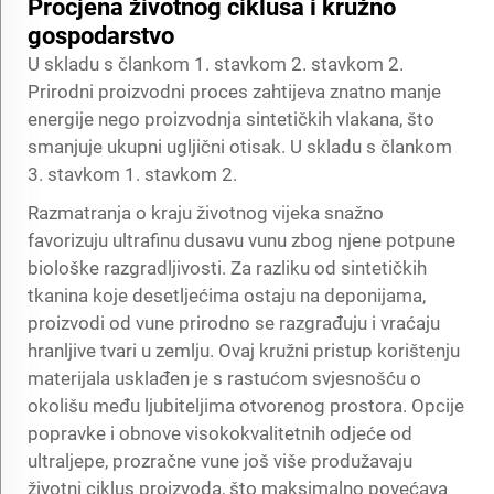
Procjena životnog ciklusa i kružno
gospodarstvo
U skladu s člankom 1. stavkom 2. stavkom 2.
Prirodni proizvodni proces zahtijeva znatno manje
energije nego proizvodnja sintetičkih vlakana, što
smanjuje ukupni ugljični otisak. U skladu s člankom
3. stavkom 1. stavkom 2.
Razmatranja o kraju životnog vijeka snažno
favorizuju ultrafinu dusavu vunu zbog njene potpune
biološke razgradljivosti. Za razliku od sintetičkih
tkanina koje desetljećima ostaju na deponijama,
proizvodi od vune prirodno se razgrađuju i vraćaju
hranljive tvari u zemlju. Ovaj kružni pristup korištenju
materijala usklađen je s rastućom svjesnošću o
okolišu među ljubiteljima otvorenog prostora. Opcije
popravke i obnove visokokvalitetnih odjeće od
ultraljepe, prozračne vune još više produžavaju
životni ciklus proizvoda, što maksimalno povećava