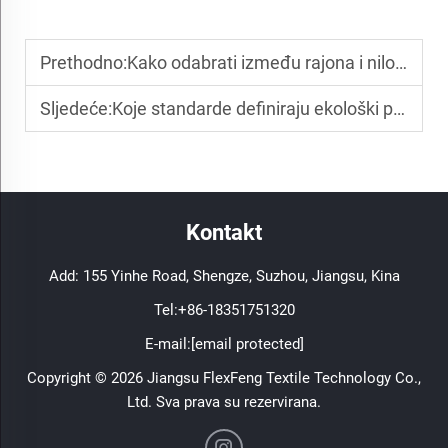
Prethodno:
Kako odabrati između rajona i nilona za različite tekstilne primjene
Sljedeće:
Koje standarde definiraju ekološki prihvatljivu tkaninu za vrhunsku odjeću?
Kontakt
Add: 155 Yinhe Road, Shengze, Suzhou, Jiangsu, Kina
Tel:
+86-18351751320
E-mail:
[email protected]
Copyright © 2026 Jiangsu FlexFeng Textile Technology Co.,
Ltd. Sva prava su rezervirana.