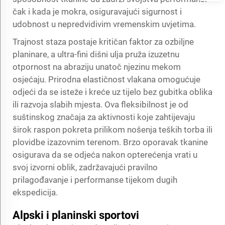
čak i kada je mokra, osiguravajući sigurnost i
udobnost u nepredvidivim vremenskim uvjetima.
Trajnost staza postaje kritičan faktor za ozbiljne
planinare, a ultra-fini dišni ulja pruža izuzetnu
otpornost na abraziju unatoč njezinu mekom
osjećaju. Prirodna elastičnost vlakana omogućuje
odjeći da se isteže i kreće uz tijelo bez gubitka oblika
ili razvoja slabih mjesta. Ova fleksibilnost je od
suštinskog značaja za aktivnosti koje zahtijevaju
širok raspon pokreta prilikom nošenja teških torba ili
plovidbe izazovnim terenom. Brzo oporavak tkanine
osigurava da se odjeća nakon opterećenja vrati u
svoj izvorni oblik, zadržavajući pravilno
prilagođavanje i performanse tijekom dugih
ekspedicija.
Alpski i planinski sportovi