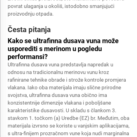
povrat ulaganja u okoliš, istodobno smanjujući
proizvodnju otpada.
Česta pitanja
Kako se ultrafinna dusava vuna može
usporediti s merinom u pogledu
performansi?
Ultrafinna dusava vuna predstavlja napredak u
odnosu na tradicionalnu merinovu vunu kroz
rafinirane tehnike obrade i strože kontrole promjera
vlakana. Iako oba materijala imaju slične prirodne
svojstva, ultrafinna dusava vuna obično ima
konzistentnije dimenzije vlakana i poboljšane
karakteristike dusavosti. U skladu s člankom 3.
stavkom 1. točkom (a) Uredbe (EZ) br. Međutim, oba
materijala izvrsno se koriste u vanjskim aplikacijama,
s ultra-finijem prozračnom vune koja nudi marginalna