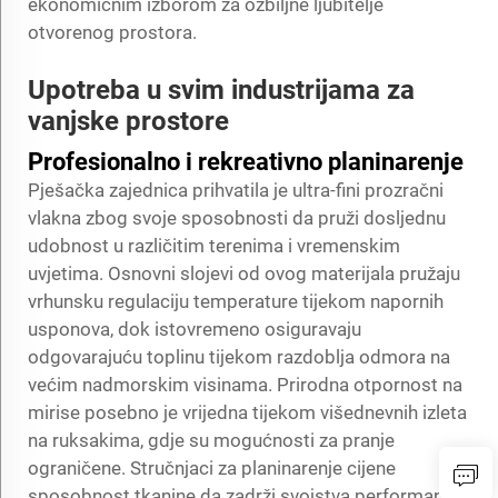
ekonomičnim izborom za ozbiljne ljubitelje
otvorenog prostora.
Upotreba u svim industrijama za
vanjske prostore
Profesionalno i rekreativno planinarenje
Pješačka zajednica prihvatila je ultra-fini prozračni
vlakna zbog svoje sposobnosti da pruži dosljednu
udobnost u različitim terenima i vremenskim
uvjetima. Osnovni slojevi od ovog materijala pružaju
vrhunsku regulaciju temperature tijekom napornih
usponova, dok istovremeno osiguravaju
odgovarajuću toplinu tijekom razdoblja odmora na
većim nadmorskim visinama. Prirodna otpornost na
mirise posebno je vrijedna tijekom višednevnih izleta
na ruksakima, gdje su mogućnosti za pranje
ograničene. Stručnjaci za planinarenje cijene
sposobnost tkanine da zadrži svojstva performansi