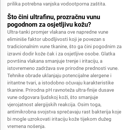
prilika potrebna vanjska vodootporna zaštita.
Što čini ultrafinu, prozračnu vunu
pogodnom za osjetljivu kožu?
Ultra-tanki promjer vlakana ove napredne vune
eliminiše faktor ubodljivosti koji je povezan s
tradicionalnim vune tkanine, što ga čini pogodnim za
izravni dodir kože čak i za osjetljive osobe. Glatka
površina vlakana smanjuje trenje i iritaciju, a
istovremeno zadržava sve prirodne prednosti vune.
Tehnike obrade uklanjaju potencijalne alergene i
iritantne tvari, a istodobno očuvaju karakteristike
tkanine. Prirodna pH ravnoteža ultra-finije dusave
vune odgovara ljudskoj koži, što smanjuje
vjerojatnost alergijskih reakcija. Osim toga,
antimikrobna svojstva sprečavaju rast bakterija koje
bi mogle uzrokovati iritaciju kože tijekom dužeg
vremena nošenja.