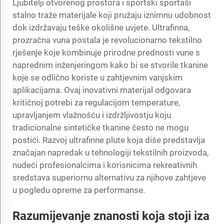
Ljubitelji otvorenog prostora i sportski sportaši
stalno traže materijale koji pružaju iznimnu udobnost
dok izdržavaju teške okolišne uvjete. Ultrafinna,
prozračna vuna postala je revolucionarno tekstilno
rješenje koje kombinuje prirodne prednosti vune s
naprednim inženjeringom kako bi se stvorile tkanine
koje se odlično koriste u zahtjevnim vanjskim
aplikacijama. Ovaj inovativni materijal odgovara
kritičnoj potrebi za regulacijom temperature,
upravljanjem vlažnošću i izdržljivostju koju
tradicionalne sintetičke tkanine često ne mogu
postići. Razvoj ultrafinne plute koja diše predstavlja
značajan napredak u tehnologiji tekstilnih proizvoda,
nudeći profesionalcima i korisnicima rekreativnih
sredstava superiornu alternativu za njihove zahtjeve
u pogledu opreme za performanse.
Razumijevanje znanosti koja stoji iza