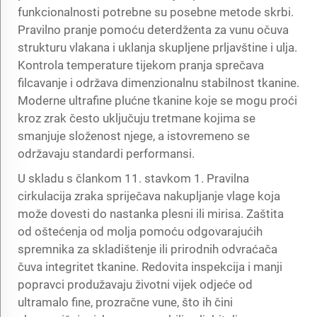
funkcionalnosti potrebne su posebne metode skrbi.
Pravilno pranje pomoću deterdženta za vunu očuva
strukturu vlakana i uklanja skupljene prljavštine i ulja.
Kontrola temperature tijekom pranja sprečava
filcavanje i održava dimenzionalnu stabilnost tkanine.
Moderne ultrafine plućne tkanine koje se mogu proći
kroz zrak često uključuju tretmane kojima se
smanjuje složenost njege, a istovremeno se
održavaju standardi performansi.
U skladu s člankom 11. stavkom 1. Pravilna
cirkulacija zraka spriječava nakupljanje vlage koja
može dovesti do nastanka plesni ili mirisa. Zaštita
od oštećenja od molja pomoću odgovarajućih
spremnika za skladištenje ili prirodnih odvraćača
čuva integritet tkanine. Redovita inspekcija i manji
popravci produžavaju životni vijek odjeće od
ultramalo fine, prozračne vune, što ih čini