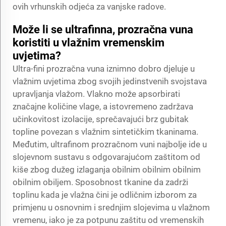
ovih vrhunskih odjeća za vanjske radove.
Može li se ultrafinna, prozračna vuna
koristiti u vlažnim vremenskim
uvjetima?
Ultra-fini prozračna vuna iznimno dobro djeluje u
vlažnim uvjetima zbog svojih jedinstvenih svojstava
upravljanja vlažom. Vlakno može apsorbirati
značajne količine vlage, a istovremeno zadržava
učinkovitost izolacije, sprečavajući brz gubitak
topline povezan s vlažnim sintetičkim tkaninama.
Međutim, ultrafinom prozračnom vuni najbolje ide u
slojevnom sustavu s odgovarajućom zaštitom od
kiše zbog dužeg izlaganja obilnim obilnim obilnim
obilnim obiljem. Sposobnost tkanine da zadrži
toplinu kada je vlažna čini je odličnim izborom za
primjenu u osnovnim i srednjim slojevima u vlažnom
vremenu, iako je za potpunu zaštitu od vremenskih