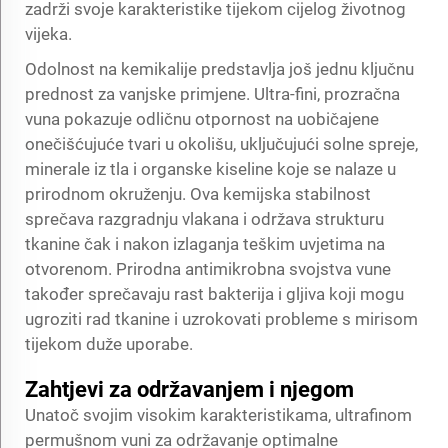
zadrži svoje karakteristike tijekom cijelog životnog
vijeka.
Odolnost na kemikalije predstavlja još jednu ključnu
prednost za vanjske primjene. Ultra-fini, prozračna
vuna pokazuje odličnu otpornost na uobičajene
onečišćujuće tvari u okolišu, uključujući solne spreje,
minerale iz tla i organske kiseline koje se nalaze u
prirodnom okruženju. Ova kemijska stabilnost
sprečava razgradnju vlakana i održava strukturu
tkanine čak i nakon izlaganja teškim uvjetima na
otvorenom. Prirodna antimikrobna svojstva vune
također sprečavaju rast bakterija i gljiva koji mogu
ugroziti rad tkanine i uzrokovati probleme s mirisom
tijekom duže uporabe.
Zahtjevi za održavanjem i njegom
Unatoč svojim visokim karakteristikama, ultrafinom
permušnom vuni za održavanje optimalne