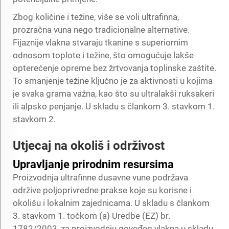
Zbog količine i težine, više se voli ultrafinna,
prozračna vuna nego tradicionalne alternative.
Fijaznije vlakna stvaraju tkanine s superiornim
odnosom toplote i težine, što omogućuje lakše
opterećenje opreme bez žrtvovanja toplinske zaštite.
To smanjenje težine ključno je za aktivnosti u kojima
je svaka grama važna, kao što su ultralakši ruksakeri
ili alpsko penjanje. U skladu s člankom 3. stavkom 1.
stavkom 2.
Utjecaj na okoliš i održivost
Upravljanje prirodnim resursima
Proizvodnja ultrafinne dusavne vune podržava
održive poljoprivredne prakse koje su korisne i
okolišu i lokalnim zajednicama. U skladu s člankom
3. stavkom 1. točkom (a) Uredbe (EZ) br.
1782/2003, za proizvodnju goveđeg vlakna u skladu