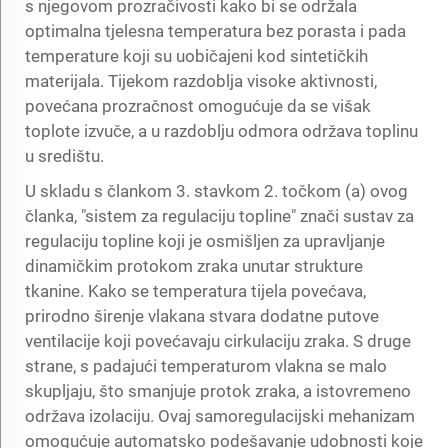
s njegovom prozračivosti kako bi se održala
optimalna tjelesna temperatura bez porasta i pada
temperature koji su uobičajeni kod sintetičkih
materijala. Tijekom razdoblja visoke aktivnosti,
povećana prozračnost omogućuje da se višak
toplote izvuče, a u razdoblju odmora održava toplinu
u središtu.
U skladu s člankom 3. stavkom 2. točkom (a) ovog
članka, "sistem za regulaciju topline" znači sustav za
regulaciju topline koji je osmišljen za upravljanje
dinamičkim protokom zraka unutar strukture
tkanine. Kako se temperatura tijela povećava,
prirodno širenje vlakana stvara dodatne putove
ventilacije koji povećavaju cirkulaciju zraka. S druge
strane, s padajući temperaturom vlakna se malo
skupljaju, što smanjuje protok zraka, a istovremeno
održava izolaciju. Ovaj samoregulacijski mehanizam
omogućuje automatsko podešavanje udobnosti koje