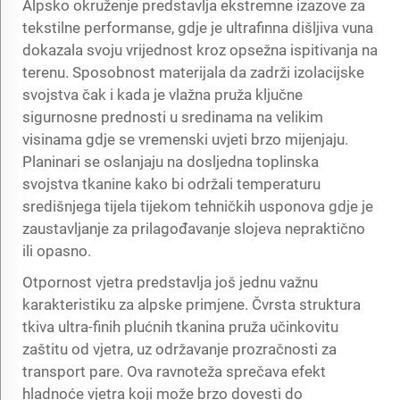
Alpsko okruženje predstavlja ekstremne izazove za
tekstilne performanse, gdje je ultrafinna dišljiva vuna
dokazala svoju vrijednost kroz opsežna ispitivanja na
terenu. Sposobnost materijala da zadrži izolacijske
svojstva čak i kada je vlažna pruža ključne
sigurnosne prednosti u sredinama na velikim
visinama gdje se vremenski uvjeti brzo mijenjaju.
Planinari se oslanjaju na dosljedna toplinska
svojstva tkanine kako bi održali temperaturu
središnjega tijela tijekom tehničkih usponova gdje je
zaustavljanje za prilagođavanje slojeva nepraktično
ili opasno.
Otpornost vjetra predstavlja još jednu važnu
karakteristiku za alpske primjene. Čvrsta struktura
tkiva ultra-finih plućnih tkanina pruža učinkovitu
zaštitu od vjetra, uz održavanje prozračnosti za
transport pare. Ova ravnoteža sprečava efekt
hladnoće vjetra koji može brzo dovesti do