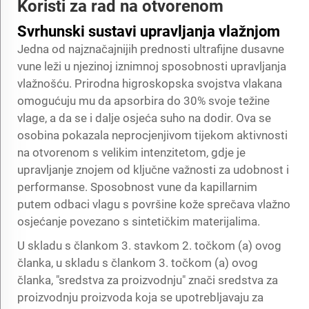
Koristi za rad na otvorenom
Svrhunski sustavi upravljanja vlažnjom
Jedna od najznačajnijih prednosti ultrafijne dusavne
vune leži u njezinoj iznimnoj sposobnosti upravljanja
vlažnošću. Prirodna higroskopska svojstva vlakana
omogućuju mu da apsorbira do 30% svoje težine
vlage, a da se i dalje osjeća suho na dodir. Ova se
osobina pokazala neprocjenjivom tijekom aktivnosti
na otvorenom s velikim intenzitetom, gdje je
upravljanje znojem od ključne važnosti za udobnost i
performanse. Sposobnost vune da kapillarnim
putem odbaci vlagu s površine kože sprečava vlažno
osjećanje povezano s sintetičkim materijalima.
U skladu s člankom 3. stavkom 2. točkom (a) ovog
članka, u skladu s člankom 3. točkom (a) ovog
članka, "sredstva za proizvodnju" znači sredstva za
proizvodnju proizvoda koja se upotrebljavaju za