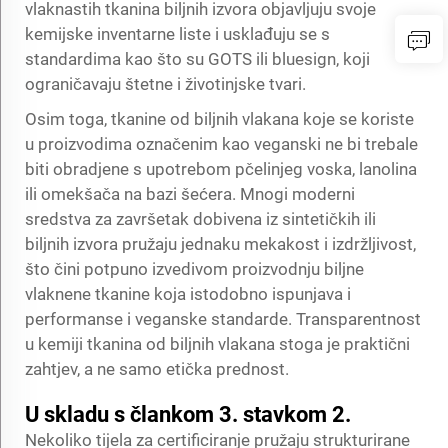
vlaknastih tkanina biljnih izvora objavljuju svoje
kemijske inventarne liste i usklađuju se s
standardima kao što su GOTS ili bluesign, koji
ograničavaju štetne i životinjske tvari.
Osim toga, tkanine od biljnih vlakana koje se koriste
u proizvodima označenim kao veganski ne bi trebale
biti obradjene s upotrebom pčelinjeg voska, lanolina
ili omekšača na bazi šećera. Mnogi moderni
sredstva za završetak dobivena iz sintetičkih ili
biljnih izvora pružaju jednaku mekakost i izdržljivost,
što čini potpuno izvedivom proizvodnju biljne
vlaknene tkanine koja istodobno ispunjava i
performanse i veganske standarde. Transparentnost
u kemiji tkanina od biljnih vlakana stoga je praktični
zahtjev, a ne samo etička prednost.
U skladu s člankom 3. stavkom 2.
Nekoliko tijela za certificiranje pružaju strukturirane