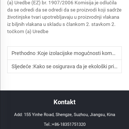
(a) Uredbe (EZ) br. 1907/2006 Komisija je odlučila
da se odredi da se odredi da se proizvodi koji sadrže
životinjske tvari upotrebljavaju u proizvodnji vlakana
iz biljnih vlakana u skladu s člankom 2. stavkom 2.
točkom (a) Uredbe
Prethodno :
Koje izolacijske mogućnosti kombiniraju vunu koja reguliše temperaturu s tehničkim slojevima?
Sljedeće :
Kako se osigurava da je ekološki prihvatljiva tkanina u skladu s kriterijima učinkovitosti?
Kontakt
Add: 155 Yinhe Road, Shengze, Suzhou, Jiangsu, Kina
Tel.:
+86-18351751320