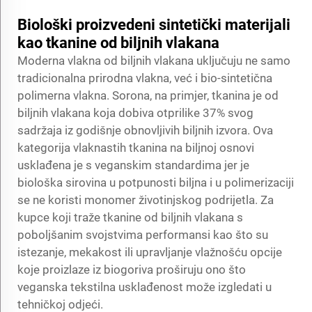
Biološki proizvedeni sintetički materijali
kao tkanine od biljnih vlakana
Moderna vlakna od biljnih vlakana uključuju ne samo
tradicionalna prirodna vlakna, već i bio-sintetična
polimerna vlakna. Sorona, na primjer, tkanina je od
biljnih vlakana koja dobiva otprilike 37% svog
sadržaja iz godišnje obnovljivih biljnih izvora. Ova
kategorija vlaknastih tkanina na biljnoj osnovi
usklađena je s veganskim standardima jer je
biološka sirovina u potpunosti biljna i u polimerizaciji
se ne koristi monomer životinjskog podrijetla. Za
kupce koji traže tkanine od biljnih vlakana s
poboljšanim svojstvima performansi kao što su
istezanje, mekakost ili upravljanje vlažnošću opcije
koje proizlaze iz biogoriva proširuju ono što
veganska tekstilna usklađenost može izgledati u
tehničkoj odjeći.