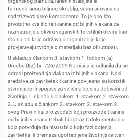
organskog pamuka, lanenih stabljika ili
fermentiranog biljnog škroblja, sama sirovina ne
sadrži životinjske komponente. To je ono što
prvobitno kvalificira tkanine od biljnih vlakana za
razmatranje u okviru veganskih tekstilnih okvira kao
što su oni koje održavaju organizacije koje
provjeravaju tvrdnje o materijalu bez okrutnosti.
U skladu s člankom 3. stavkom 1. točkom (a)
Uredbe (EZ) br. 726/2009 Komisija je odlučila da se
odredi proizvodnja vlakana iz biljnih vlakana. Neki
sredstva za završetak tkanine povijesno su koristili
stvrdnjače ili spojeve za veličinu koje su dobiveni od
životinja. U skladu s člankom 1. stavkom 2. stavkom
2. U skladu s člankom 2. stavkom 2. stavkom 2.
ovog Pravilnika, proizvođači koji proizvode tkanine
od biljnih vlakana trebali bi zatražiti dokumentaciju
koja potvrđuje da nisu u bilo koju fazi bojenja,
završetka ili premaza upotrebljene životinjske tvari.