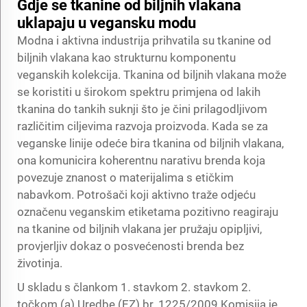
Gdje se tkanine od biljnih vlakana
uklapaju u vegansku modu
Modna i aktivna industrija prihvatila su tkanine od
biljnih vlakana kao strukturnu komponentu
veganskih kolekcija. Tkanina od biljnih vlakana može
se koristiti u širokom spektru primjena od lakih
tkanina do tankih suknji što je čini prilagodljivom
različitim ciljevima razvoja proizvoda. Kada se za
veganske linije odeće bira tkanina od biljnih vlakana,
ona komunicira koherentnu narativu brenda koja
povezuje znanost o materijalima s etičkim
nabavkom. Potrošači koji aktivno traže odjeću
označenu veganskim etiketama pozitivno reagiraju
na tkanine od biljnih vlakana jer pružaju opipljivi,
provjerljiv dokaz o posvećenosti brenda bez
životinja.
U skladu s člankom 1. stavkom 2. stavkom 2.
točkom (a) Uredbe (EZ) br. 1225/2009 Komisija je