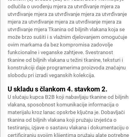
odlučila o uvođenju mjera za utvrđivanje mjera za
utvrđivanje mjera za utvrđivanje mjera za utvrđivanje
mjera za utvrđivanje mjera za utvrđivanje mjera za
utvrđivanje mjera Tkanina od biljnih vlakana koja se
može brzo sušiti i s vlažnim djelovanjem omogućuje
ovim markama da bez kompromisa zadovolje
funkcionalne i veganske zahtjeve. Svestranost
tkanine od biljnih vlakana u težini tkanine, teksturi i
konstrukciji daje programerima proizvoda značajnu
slobodu pri izradi veganskih kolekcija.
U skladu s člankom 4. stavkom 2.
U slučaju kupca B2B koji nabavljaju tkanine od biljnih
vlakana, sposobnost komunikacije informacija o
materijalu kroz lanac opskrbe ključna je. Dobavljači
tkanina od biljnih vlakana koji pružaju izvješća o
testiranju, izjave o sastavu vlakana i dokumentaciju o
certificiranju svojim klijentima pružaju alate potrebne