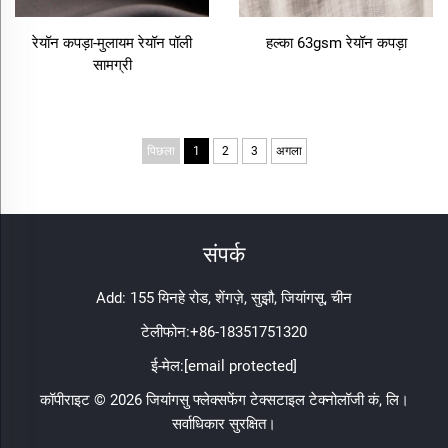
रेयॉन कपड़ा-मुलायम रेयॉन पॉली
हल्का 63gsm रेयॉन कपड़ा
सामग्री
पिछला
1
2
3
अगला
संपर्क
Add: 155 यिनहे रोड, शेंगज़े, सुझ़ौ, जियांगसू, चीन
टेलीफोन:
+86-18351751320
ई-मेल:
[email protected]
कॉपीराइट © 2026 जियांगसु फ्लेक्सफेंग टेक्सटाइल टेक्नोलॉजी कं, लि।
सर्वाधिकार सुरक्षित।