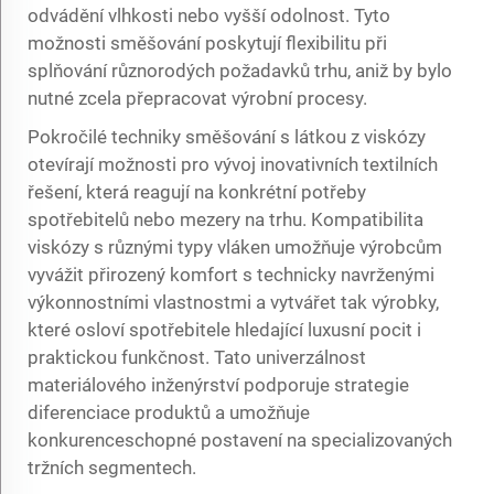
odvádění vlhkosti nebo vyšší odolnost. Tyto
možnosti směšování poskytují flexibilitu při
splňování různorodých požadavků trhu, aniž by bylo
nutné zcela přepracovat výrobní procesy.
Pokročilé techniky směšování s látkou z viskózy
otevírají možnosti pro vývoj inovativních textilních
řešení, která reagují na konkrétní potřeby
spotřebitelů nebo mezery na trhu. Kompatibilita
viskózy s různými typy vláken umožňuje výrobcům
vyvážit přirozený komfort s technicky navrženými
výkonnostními vlastnostmi a vytvářet tak výrobky,
které osloví spotřebitele hledající luxusní pocit i
praktickou funkčnost. Tato univerzálnost
materiálového inženýrství podporuje strategie
diferenciace produktů a umožňuje
konkurenceschopné postavení na specializovaných
tržních segmentech.