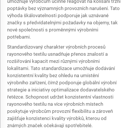
umožňuje výrobcům účinně reagovat na kolísání tržní
poptávky bez významných provozních narušení. Tato
výhoda škálovatelnosti podporuje jak uznávané
značky s předvídatelnými požadavky na objemy, tak
nové společnosti s proměnnými výrobními
potřebami.
Standardizovaný charakter výrobních procesů
rayonového textilu usnadňuje přenos znalostí a
rozšiřování kapacit mezi různými výrobními
lokalitami. Tato standardizace umožňuje dodávání
konzistentní kvality bez ohledu na umístění
výrobního zařízení, čímž podporuje globální výrobní
strategie a iniciativy optimalizace dodavatelského
řetězce. Schopnost udržet konzistentní vlastnosti
rayonového textilu na více výrobních místech
poskytuje výrobcům provozní flexibilitu a zároveň
zajišťuje konzistenci kvality výrobků, kterou od
známých značek očekávají spotřebitelé.