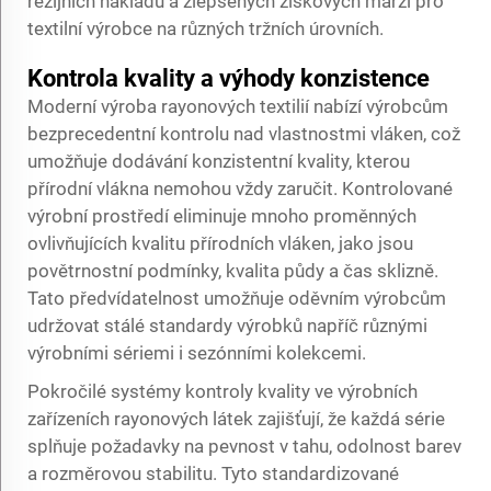
režijních nákladů a zlepšených ziskových marží pro
textilní výrobce na různých tržních úrovních.
Kontrola kvality a výhody konzistence
Moderní výroba rayonových textilií nabízí výrobcům
bezprecedentní kontrolu nad vlastnostmi vláken, což
umožňuje dodávání konzistentní kvality, kterou
přírodní vlákna nemohou vždy zaručit. Kontrolované
výrobní prostředí eliminuje mnoho proměnných
ovlivňujících kvalitu přírodních vláken, jako jsou
povětrnostní podmínky, kvalita půdy a čas sklizně.
Tato předvídatelnost umožňuje oděvním výrobcům
udržovat stálé standardy výrobků napříč různými
výrobními sériemi i sezónními kolekcemi.
Pokročilé systémy kontroly kvality ve výrobních
zařízeních rayonových látek zajišťují, že každá série
splňuje požadavky na pevnost v tahu, odolnost barev
a rozměrovou stabilitu. Tyto standardizované