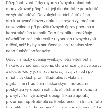
Přizpůsobivost látky rayon v různých oblastech
módy výrazně přispěla k její dlouhodobé popularitě
ve výrobě oděvů. Od volných letních šatů až po
strukturované blazery dokazuje rayon výjimečnou
univerzálnost při použití různých úprav povrchu a
konstrukčních technik. Tato flexibilita umožňuje
návrhářům začlenit
textil z rayonu
do různých typů
oděvů, aniž by byla narušena jejich kreativní vize
nebo funkční požadavky.
Oděvní značky oceňují vynikající obarvitelnost a
tiskovou vhodnost rayonu, která umožňuje živé barvy
a složité vzory, jež si zachovávají svůj vzhled i po
mnoha cyklech praní. Sladitelnost vlákna s
digitálními i tradičními tiskařskými metodami
poskytuje výrobcům nákladově efektivní možnosti
pro vytváření výrazných designů, které upoutají
pozornost spotřebitelů na konkurenčních trzích. Tato
flexibilita v návrhu, spojená s vrozenou elegancí látky,