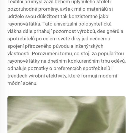
Textilní průmysl zažil během uplynulého století
pozoruhodné proměny, avšak málo materiálů si
udrželo svou důležitost tak konzistentně jako
rayonová látka. Tato univerzální polosyntetická
vlákna dále přitahují pozornost výrobců, designérů a
spotřebitelů po celém světě díky jedinečnému
spojení přirozeného původu a inženýrských
vlastností. Porozumění tomu, co stojí za popularitou
rayonové látky na dnešním konkurenčním trhu oděvů,
odhaluje poznatky o preferencích spotřebitelů i
trendech výrobní efektivity, které formují moderní
módní scénu.