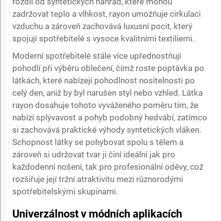
rozdíl od syntetických náhrad, které mohou
zadržovat teplo a vlhkost, rayon umožňuje cirkulaci
vzduchu a zároveň zachovává luxusní pocit, který
spojují spotřebitelé s vysoce kvalitními textiliemi.
Moderní spotřebitelé stále více upřednostňují
pohodlí při výběru oblečení, čímž roste poptávka po
látkách, které nabízejí pohodlnost nositelnosti po
celý den, aniž by byl narušen styl nebo vzhled. Látka
rayon dosahuje tohoto vyváženého poměru tím, že
nabízí splývavost a pohyb podobný hedvábí, zatímco
si zachovává praktické výhody syntetických vláken.
Schopnost látky se pohybovat spolu s tělem a
zároveň si udržovat tvar ji činí ideální jak pro
každodenní nošení, tak pro profesionální oděvy, což
rozšiřuje její tržní atraktivitu mezi různorodými
spotřebitelskými skupinami.
Univerzálnost v módních aplikacích