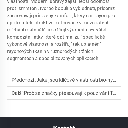
vlastnosti. Moderní úpravy zajistí lepší odolnost
proti smrštění, tvorbě bobulí a vyblednutí, přičemž
zachovávají přirozený komfort, který činí rayon pro
spotřebitele atraktivním. Inovace v možnostech
míchání materiálů umožňují výrobcům vytvářet
kompozitní látky, které optimalizují specifické
výkonové vlastnosti a rozšiřují tak uplatnění
rayonových tkanin v různorodých tržních
segmentech a specializovaných aplikacích.
Předchozí :
Jaké jsou klíčové vlastnosti bio-nylonových látek
Další:
Proč se značky přesouvají k používání Tencelu pro materiály luxusní módy