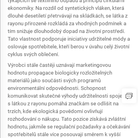
týkajících se textilního odpadu a principů cirkulární
ekonomiky. Na rozdíl od syntetických vláken, která
dlouhé desetiletí přetrvávají na skládkách, se látka z
rayonu přirozeně rozkládá za vhodných podmínek a
tím snižuje dlouhodobý dopad na životní prostředí.
Tato vlastnost podporuje iniciativy udržitelné módy a
oslovuje spotřebitele, kteří berou v úvahu celý životní
cyklus svých oblečení.
Výrobci stále častěji uznávají marketingovou
hodnotu propagace biologicky rozložitelných
materiálů jako součásti svých programů
environmentální odpovědnosti. Schopnost
komunikovat skutečné výhody udržitelnosti spojené
s látkou z rayonu pomáhá značkám se odlišit na
trzích, kde ekologická povědomí ovlivňují
rozhodování o nákupu. Tato pozice získává zvláštní
hodnotu, jakmile se regulační požadavky a očekávání
spotřebitelů stále více posouvají směrem k vyšší