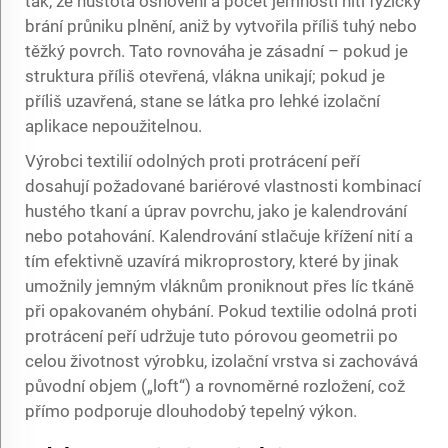
tak, že hustota osnovení a počet jemnosti nití fyzicky
brání průniku plnění, aniž by vytvořila příliš tuhý nebo
těžký povrch. Tato rovnováha je zásadní – pokud je
struktura příliš otevřená, vlákna unikají; pokud je
příliš uzavřená, stane se látka pro lehké izolační
aplikace nepoužitelnou.
Výrobci textilií odolných proti protrácení peří
dosahují požadované bariérové vlastnosti kombinací
hustého tkaní a úprav povrchu, jako je kalendrování
nebo potahování. Kalendrování stlačuje křížení nití a
tím efektivně uzavírá mikroprostory, které by jinak
umožnily jemným vláknům proniknout přes líc tkáně
při opakovaném ohybání. Pokud textilie odolná proti
protrácení peří udržuje tuto pórovou geometrii po
celou životnost výrobku, izolační vrstva si zachovává
původní objem („loft“) a rovnoměrné rozložení, což
přímo podporuje dlouhodobý tepelný výkon.