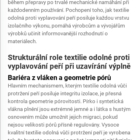
během přepravy po trvalé mechanické namáhání při
každodenním používání. Pochopení toho, jak textilie
odolná proti vyplavování peří posiluje každou vrstvu
izolačního výkonu, pomáhá výrobcům a vývojářům
výrobků učinit informovanější rozhodnutí o
materiálech.
Strukturální role textilie odolné proti
vyplavování peří při uzavírání výplně
Bariéra z vláken a geometrie pórů
Hlavním mechanismem, kterým textilie odolná vůči
protržení peří posiluje integritu izolace, je přesná
kontrola geometrie pórovitosti. Pírko i syntetická
vlákna plnění jsou extrémně jemné a i látka s hustým
osnovením může umožnit jejich migraci, pokud
nejsou velikosti pórů přísně regulovány. Vysoce
kvalitní textilie odolná vůči protržení peří je vyrobena