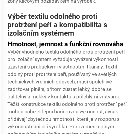
zóny klíčovým požadavkem na výrobek.
Výběr textilu odolného proti
protržení peří a kompatibilita s
izolačním systémem
Hmotnost, jemnost a funkční rovnováha
Výběr vhodného textilu odolného proti protržení peří
pro izolační systém vyžaduje vyvážení výkonnosti
uzavření s praktickými vlastnostmi tkaniny. Textil
odolný proti protržení peří, používaný ve světlých
technických vrchních oděvech, musí spolehlivě
zadržovat plnění, přitom zůstat lehký, dobře se
balitelný a měkký v kontaktu s přilehlými vrstvami.
Těžší konstrukce textilu odolného proti protržení peří
mohou nabízet lepší bariérovou výkonnost, avšak
přidávají zbytečnou hmotnost, která je v rozporu s
výkonnostními cíli výrobku. Porozumění úplným
požadavkům izolačního systému umožňuje