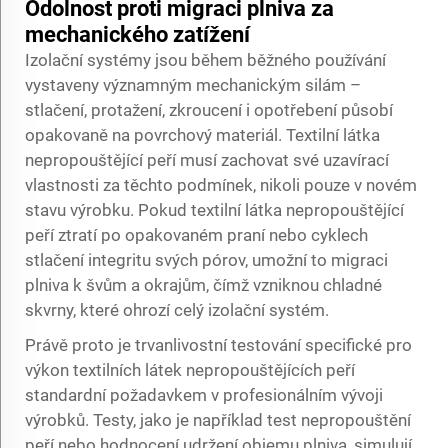
Odolnost proti migraci plniva za
mechanického zatížení
Izolační systémy jsou během běžného používání
vystaveny významným mechanickým silám –
stlačení, protažení, zkroucení i opotřebení působí
opakovaně na povrchový materiál. Textilní látka
nepropouštějící peří musí zachovat své uzavírací
vlastnosti za těchto podmínek, nikoli pouze v novém
stavu výrobku. Pokud textilní látka nepropouštějící
peří ztratí po opakovaném praní nebo cyklech
stlačení integritu svých pórov, umožní to migraci
plniva k švům a okrajům, čímž vzniknou chladné
skvrny, které ohrozí celý izolační systém.
Právě proto je trvanlivostní testování specifické pro
výkon textilních látek nepropouštějících peří
standardní požadavkem v profesionálním vývoji
výrobků. Testy, jako je například test nepropouštění
peří nebo hodnocení udržení objemu plniva, simulují