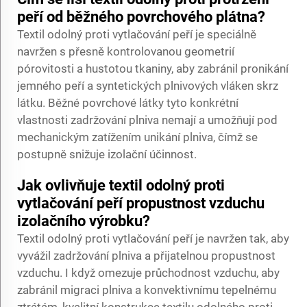
peří od běžného povrchového plátna?
Textil odolný proti vytlačování peří je speciálně
navržen s přesně kontrolovanou geometrií
pórovitosti a hustotou tkaniny, aby zabránil pronikání
jemného peří a syntetických plnivových vláken skrz
látku. Běžné povrchové látky tyto konkrétní
vlastnosti zadržování plniva nemají a umožňují pod
mechanickým zatížením unikání plniva, čímž se
postupně snižuje izolační účinnost.
Jak ovlivňuje textil odolný proti
vytlačování peří propustnost vzduchu
izolačního výrobku?
Textil odolný proti vytlačování peří je navržen tak, aby
vyvážil zadržování plniva a přijatelnou propustnost
vzduchu. I když omezuje průchodnost vzduchu, aby
zabránil migraci plniva a konvektivnímu tepelnému
ztrátám, kvalitní konstrukce textilu odolného proti