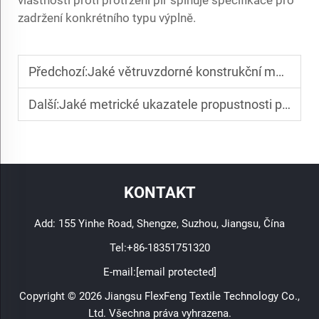
zadržení konkrétního typu výplně.
Předchozí:
Jaké větruvzdorné konstrukční metody zvyšují pohodlí chladového oblečení?
Další:
Jaké metrické ukazatele propustnosti pro vzduch by si měli sportovci při výběru tréninkového oblečení ověřit?
KONTAKT
Add: 155 Yinhe Road, Shengze, Suzhou, Jiangsu, Čína
Tel:
+86-18351751320
E-mail:
[email protected]
Copyright © 2026 Jiangsu FlexFeng Textile Technology Co.,
Ltd. Všechna práva vyhrazena.