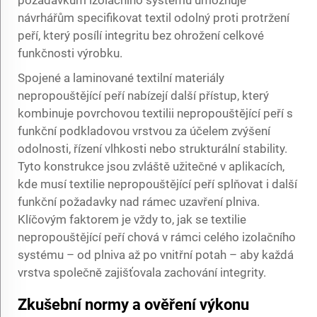
návrhářům specifikovat textil odolný proti protržení
peří, který posílí integritu bez ohrožení celkové
funkčnosti výrobku.
Spojené a laminované textilní materiály
nepropouštějící peří nabízejí další přístup, který
kombinuje povrchovou textilii nepropouštějící peří s
funkční podkladovou vrstvou za účelem zvýšení
odolnosti, řízení vlhkosti nebo strukturální stability.
Tyto konstrukce jsou zvláště užitečné v aplikacích,
kde musí textilie nepropouštějící peří splňovat i další
funkční požadavky nad rámec uzavření plniva.
Klíčovým faktorem je vždy to, jak se textilie
nepropouštějící peří chová v rámci celého izolačního
systému – od plniva až po vnitřní potah – aby každá
vrstva společně zajišťovala zachování integrity.
Zkušební normy a ověření výkonu