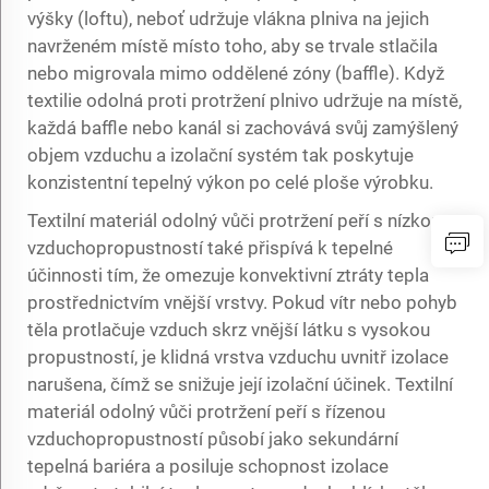
výšky (loftu), neboť udržuje vlákna plniva na jejich
navrženém místě místo toho, aby se trvale stlačila
nebo migrovala mimo oddělené zóny (baffle). Když
textilie odolná proti protržení plnivo udržuje na místě,
každá baffle nebo kanál si zachovává svůj zamýšlený
objem vzduchu a izolační systém tak poskytuje
konzistentní tepelný výkon po celé ploše výrobku.
Textilní materiál odolný vůči protržení peří s nízkou
vzduchopropustností také přispívá k tepelné
účinnosti tím, že omezuje konvektivní ztráty tepla
prostřednictvím vnější vrstvy. Pokud vítr nebo pohyb
těla protlačuje vzduch skrz vnější látku s vysokou
propustností, je klidná vrstva vzduchu uvnitř izolace
narušena, čímž se snižuje její izolační účinek. Textilní
materiál odolný vůči protržení peří s řízenou
vzduchopropustností působí jako sekundární
tepelná bariéra a posiluje schopnost izolace