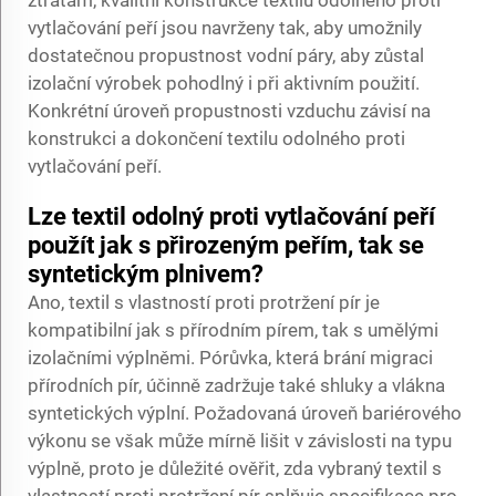
vytlačování peří jsou navrženy tak, aby umožnily
dostatečnou propustnost vodní páry, aby zůstal
izolační výrobek pohodlný i při aktivním použití.
Konkrétní úroveň propustnosti vzduchu závisí na
konstrukci a dokončení textilu odolného proti
vytlačování peří.
Lze textil odolný proti vytlačování peří
použít jak s přirozeným peřím, tak se
syntetickým plnivem?
Ano, textil s vlastností proti protržení pír je
kompatibilní jak s přírodním pírem, tak s umělými
izolačními výplněmi. Pórůvka, která brání migraci
přírodních pír, účinně zadržuje také shluky a vlákna
syntetických výplní. Požadovaná úroveň bariérového
výkonu se však může mírně lišit v závislosti na typu
výplně, proto je důležité ověřit, zda vybraný textil s
vlastností proti protržení pír splňuje specifikace pro