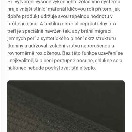
Při vytváření vysoce výkonného izolačního systému
hraje vnější stínící materiál klíčovou roli při tom, jak
dobře produkt udržuje svou tepelnou hodnotu v
průběhu času. A
textilní materiál neprůstřelný pro
peří
je speciálně navržen tak, aby bránil migraci
jemných peří a syntetického plnění skrz strukturu
tkaniny a udržoval izolační vrstvu neporušenou a
rovnoměrně rozloženou. Bez této funkce uzavření se
i nejkvalitnější plnění postupně posune, shlukne se a
nakonec nebude poskytovat stálé teplo.