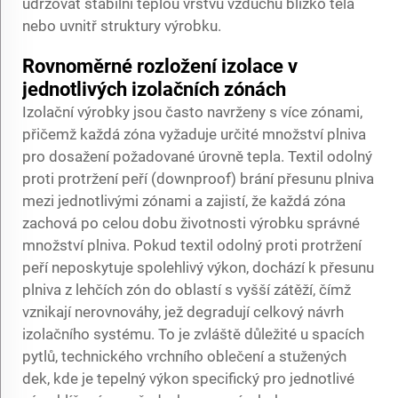
udržovat stabilní teplou vrstvu vzduchu blízko těla
nebo uvnitř struktury výrobku.
Rovnoměrné rozložení izolace v
jednotlivých izolačních zónách
Izolační výrobky jsou často navrženy s více zónami,
přičemž každá zóna vyžaduje určité množství plniva
pro dosažení požadované úrovně tepla. Textil odolný
proti protržení peří (downproof) brání přesunu plniva
mezi jednotlivými zónami a zajistí, že každá zóna
zachová po celou dobu životnosti výrobku správné
množství plniva. Pokud textil odolný proti protržení
peří neposkytuje spolehlivý výkon, dochází k přesunu
plniva z lehčích zón do oblastí s vyšší zátěží, čímž
vznikají nerovnováhy, jež degradují celkový návrh
izolačního systému. To je zvláště důležité u spacích
pytlů, technického vrchního oblečení a stužených
dek, kde je tepelný výkon specifický pro jednotlivé