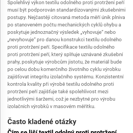
Spolehlivý výkon textilu odolného proti protržení peří
musí být podporován standardizovanými zkušebními
postupy. Nejčastěji citovaná metoda měří únik plniva
po stanoveném počtu mechanických cyklů ohybu a
poskytuje jednoznačný výsledek „vyhovuje“ nebo
„nevyhovuje“ pro danou konstrukci textilu odolného
proti protržení peří. Specifikace textilu odolného
proti protržení peří, který splňuje uznávané zkušební
prahy, poskytuje výrobcům jistotu, že materiál bude
po celou dobu komerčního životního cyklu výrobku
zajišťovat integritu izolačního systému. Konzistentní
kontrola kvality při výrobě textilu odolného proti
protržení peří zajišťuje také spolehlivost mezi
jednotlivými šaržemi, což je nezbytné pro výrobu
izolačních výrobků v masovém měřítku.
Často kladené otázky
Čím se liší textil odolný proti protržení