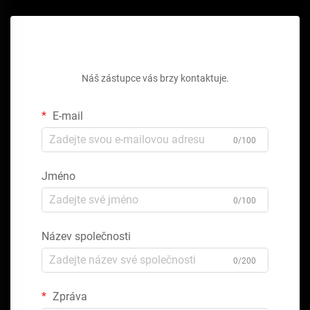
Získejte bezplatnou cenovou nabídku
Náš zástupce vás brzy kontaktuje.
E-mail
0/100
Jméno
0/100
Název společnosti
0/200
Zpráva