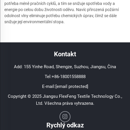
potřeba méně pračních cyklů, a tím se snižuje spotřeba vody a
energie po celou dobu životnosti oděvu. Navíc přirozená požární
odolnost vlny eliminuje potřebu chemických úprav, čímž se dále
snižuje její environmentální stopa.
Kontakt
Add: 155 Yinhe Road, Shengze, Suzhou, Jiangsu, Čína
Tel:
+86-18001558888
E-mail:
[email protected]
Copyright © 2025 Jiangsu FlexFeng Textile Technology Co.,
Ltd. Všechna práva vyhrazena.
Rychlý odkaz