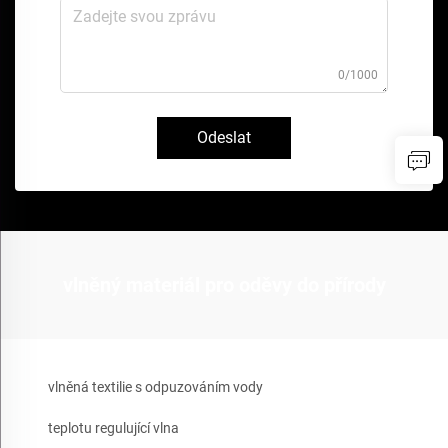
0/1000
Odeslat
vlněný materiál pro oděvy do přírody
vlněná textilie s odpuzováním vody
teplotu regulující vlna