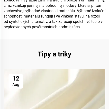
zpracování výrazně zmírnila tradiční potíže s drhnutím vlny,
čímž vznikají jemnější a pohodlnější oděvy, které si přitom
zachovávají výhodné vlastnosti materiálu. Výborné izolační
schopnosti materiálu fungují i ve vlhkém stavu, na rozdíl
od syntetických alternativ, a tak zaručují spolehlivé teplo v
nepředvídaných povětrnostních podmínkách.
Tipy a triky
12
Aug