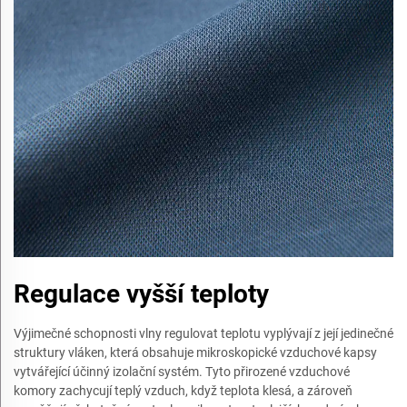
Regulace vyšší teploty
Výjimečné schopnosti vlny regulovat teplotu vyplývají z její jedinečné
struktury vláken, která obsahuje mikroskopické vzduchové kapsy
vytvářející účinný izolační systém. Tyto přirozené vzduchové
komory zachycují teplý vzduch, když teplota klesá, a zároveň