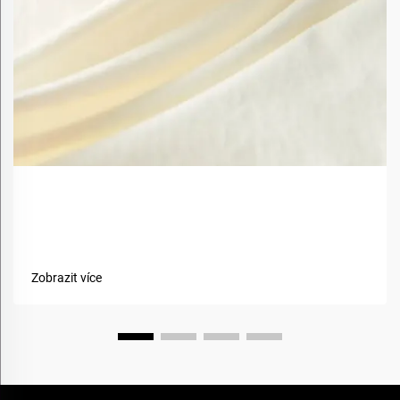
Jaké jsou výhody použití biobazovaných materiálů v
textiliích?
Zobrazit více