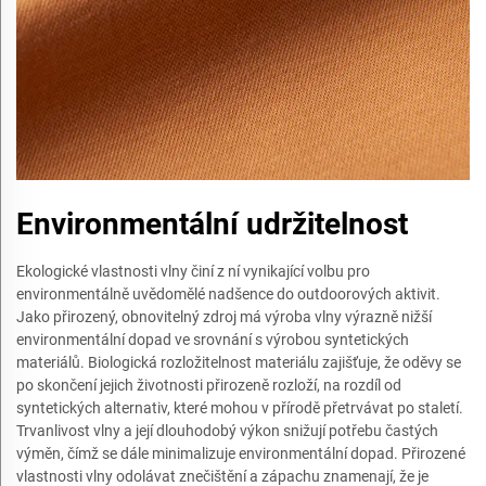
Environmentální udržitelnost
Ekologické vlastnosti vlny činí z ní vynikající volbu pro
environmentálně uvědomělé nadšence do outdoorových aktivit.
Jako přirozený, obnovitelný zdroj má výroba vlny výrazně nižší
environmentální dopad ve srovnání s výrobou syntetických
materiálů. Biologická rozložitelnost materiálu zajišťuje, že oděvy se
po skončení jejich životnosti přirozeně rozloží, na rozdíl od
syntetických alternativ, které mohou v přírodě přetrvávat po staletí.
Trvanlivost vlny a její dlouhodobý výkon snižují potřebu častých
výměn, čímž se dále minimalizuje environmentální dopad. Přirozené
vlastnosti vlny odolávat znečištění a zápachu znamenají, že je