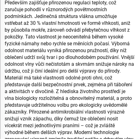
Především zajišťuje přirozenou regulaci teploty, což
zaručuje pohodlí v různorodých povětrnostních
podmínkách. Jedinečná struktura vlákna umožňuje
vstřebat až 30 % vlastní hmotnosti ve formě vlhkosti, aniž
by působila mokře, zároveň odvádí přebytečnou vlhkost z
pokožky. Tato vlastnost je neocenitelná během vysoké
fyzické námahy nebo rychle se měnících počasí. Výborná
odolnost materiálu vyniká přirozenou pružností, díky níž
oblečení udrží svůj tvar i po dlouhodobém používání. Vnější
odolnost vlny vůči nečistotám a skvrnám snižuje nároky na
údržbu, což ji činí ideální pro delší výpravy do přírody.
Materiál má také vlastnosti odolné proti ohni, což
představuje další bezpečnostní prvek, zejména při táboření
a aktivitách v divočině. Z hlediska životního prostředí je
vlna biologicky rozložitelná a obnovitelný materiál, a proto
představuje udržitelnou volbu pro ekologicky uvědomělé
zákazníky. Přirozené antimikrobiální vlastnosti výrazně
snižují vznik zápachu, díky čemuž lze oblečení nosit
vícekrát mezi jednotlivými praními – což je zvláště
výhodné během delších výprav. Moderní technologie