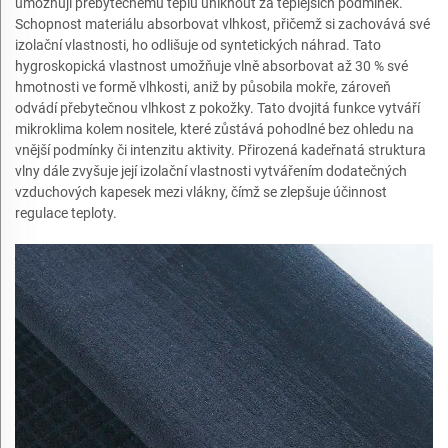
umožňují přebytečnému teplu uniknout za teplejších podmínek.
Schopnost materiálu absorbovat vlhkost, přičemž si zachovává své
izolační vlastnosti, ho odlišuje od syntetických náhrad. Tato
hygroskopická vlastnost umožňuje vlně absorbovat až 30 % své
hmotnosti ve formě vlhkosti, aniž by působila mokře, zároveň
odvádí přebytečnou vlhkost z pokožky. Tato dvojitá funkce vytváří
mikroklima kolem nositele, které zůstává pohodlné bez ohledu na
vnější podmínky či intenzitu aktivity. Přirozená kadeřnatá struktura
vlny dále zvyšuje její izolační vlastnosti vytvářením dodatečných
vzduchových kapesek mezi vlákny, čímž se zlepšuje účinnost
regulace teploty.