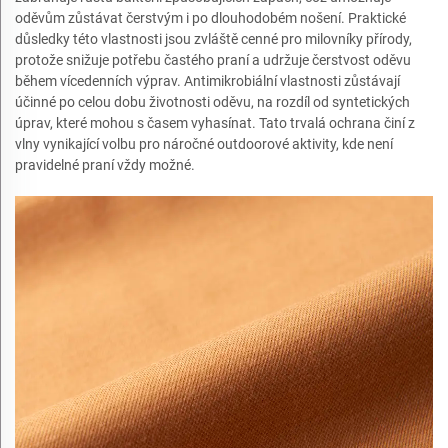
oděvům zůstávat čerstvým i po dlouhodobém nošení. Praktické
důsledky této vlastnosti jsou zvláště cenné pro milovníky přírody,
protože snižuje potřebu častého praní a udržuje čerstvost oděvu
během vícedenních výprav. Antimikrobiální vlastnosti zůstávají
účinné po celou dobu životnosti oděvu, na rozdíl od syntetických
úprav, které mohou s časem vyhasínat. Tato trvalá ochrana činí z
vlny vynikající volbu pro náročné outdoorové aktivity, kde není
pravidelné praní vždy možné.