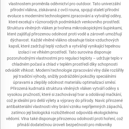
vlastnostem proměnila oděvnictví pro outdoor. Tato univerzální
přírodní vlákna, získávaná z ovčí rouna, spojují staletí přírodní
evoluce s moderními technologiemi zpracování a vytvářejí oděvy,
které excelují v různorodých podmínkách venkovního prostředí.
Struktura vlněných vláken je tvořena mikroskopickými šupinkami,
které zajišťují přirozenou odolnost proti vodě a zároveň umožňují
dýchavost. Každé vlněné vlákno obsahuje tisíce vzduchových
kapslí, které zadržují teplý vzduch a vytvářejí vynikající tepelnou
izolaci i ve vlhkém prostředí. Tato surovina disponuje
pozoruhodnými vlastnostmi pro regulaci teploty – udržuje teplo v
chladném počasí a chlad v teplém prostředí díky schopnosti
odvádět vlhkost. Moderní technologie zpracování vlny dále rozšířily
její tradiční výhody, snížily podráždění pokožky speciálními
úpravami a zlepšily odolnost materiálu optimalizací směsí.
Přirozená kudrnatá struktura vlněných vláken vytváří oděvy s
vysokou pružností, které si zachovávají tvar a odolávají mačkání,
což je ideální pro delší výlety a výpravy do přírody. Navíc přirozené
antibakteriální vlastnosti vlny brání vzniku nepříjemných zápachů,
zatímco její biologická rozložitelnost odpovídá ekologickému
vědomí. Vlna také disponuje přirozenou odolností proti hoření, což
přináší dodatečnou úroveň bezpečnosti pro milovníky