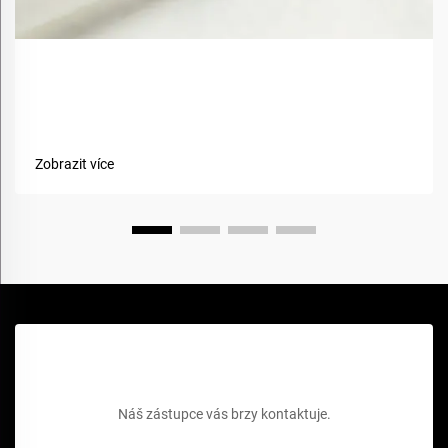
Jak bio-basované materiály zlepšují udržitelnost
textilií?
Zobrazit více
Získejte bezplatnou cenovou nabídku
Náš zástupce vás brzy kontaktuje.