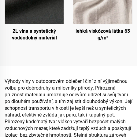
2L vlna a syntetický
lehká viskózová látka 63
voděodolný materiál
g/m²
Výhody vlny v outdoorovém oblečení činí z ní výjimečnou
volbu pro dobrodruhy a milovníky přírody. Přirozená
pružnost materiálu umožňuje oděvům udržet si svůj tvar i
po dlouhém používání, a tím zajistit dlouhodobý výkon. Její
schopnost transportu vlhkosti je lepší než u syntetických
náhrad, efektivně zvládá jak paru, tak i kapalný pot.
Přirozený kadeřnatý tvar vláken vytváří bezpočet malých
vzduchových mezer, které zadržují teplý vzduch a poskytují
izolaci bez zbytečné hmotnosti. Stejná struktura zároveň