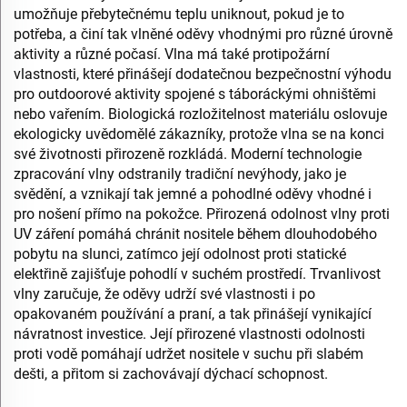
umožňuje přebytečnému teplu uniknout, pokud je to
potřeba, a činí tak vlněné oděvy vhodnými pro různé úrovně
aktivity a různé počasí. Vlna má také protipožární
vlastnosti, které přinášejí dodatečnou bezpečnostní výhodu
pro outdoorové aktivity spojené s táboráckými ohništěmi
nebo vařením. Biologická rozložitelnost materiálu oslovuje
ekologicky uvědomělé zákazníky, protože vlna se na konci
své životnosti přirozeně rozkládá. Moderní technologie
zpracování vlny odstranily tradiční nevýhody, jako je
svědění, a vznikají tak jemné a pohodlné oděvy vhodné i
pro nošení přímo na pokožce. Přirozená odolnost vlny proti
UV záření pomáhá chránit nositele během dlouhodobého
pobytu na slunci, zatímco její odolnost proti statické
elektřině zajišťuje pohodlí v suchém prostředí. Trvanlivost
vlny zaručuje, že oděvy udrží své vlastnosti i po
opakovaném používání a praní, a tak přinášejí vynikající
návratnost investice. Její přirozené vlastnosti odolnosti
proti vodě pomáhají udržet nositele v suchu při slabém
dešti, a přitom si zachovávají dýchací schopnost.