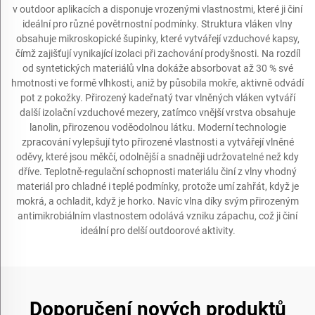
v outdoor aplikacích a disponuje vrozenými vlastnostmi, které ji činí
ideální pro různé povětrnostní podmínky. Struktura vláken vlny
obsahuje mikroskopické šupinky, které vytvářejí vzduchové kapsy,
čímž zajišťují vynikající izolaci při zachování prodyšnosti. Na rozdíl
od syntetických materiálů vlna dokáže absorbovat až 30 % své
hmotnosti ve formě vlhkosti, aniž by působila mokře, aktivně odvádí
pot z pokožky. Přirozený kadeřnatý tvar vlněných vláken vytváří
další izolační vzduchové mezery, zatímco vnější vrstva obsahuje
lanolin, přirozenou voděodolnou látku. Moderní technologie
zpracování vylepšují tyto přirozené vlastnosti a vytvářejí vlněné
oděvy, které jsou měkčí, odolnější a snadněji udržovatelné než kdy
dříve. Teplotně-regulační schopnosti materiálu činí z vlny vhodný
materiál pro chladné i teplé podmínky, protože umí zahřát, když je
mokrá, a ochladit, když je horko. Navíc vlna díky svým přirozeným
antimikrobiálním vlastnostem odolává vzniku zápachu, což ji činí
ideální pro delší outdoorové aktivity.
Doporučení nových produktů