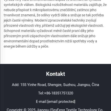
syntetických vláken. Biologická rozložitelnost materiálu zajišťuje, že
nebude přispívat k mikroplastovému znečištění, zatímco jeho
trvanlivost znamená, že oděvy vydrží déle a snižuje se tak potřeba
jejich časté výměny. Moderní zpracovatelské techniky zvyšují
přirozené vlastnosti vlny, přičemž udržují její ekologické vlastnosti.
Schopnost materiálu vyžadovat méně časté praní díky jeho
přirozeným proti-zápachovým vlastnostem dále snižuje jeho
environmentální dopad prostřednictvím nižší spotřeby vody a
energie během údržby a péče.
Kontakt
Add: 155 Yinhe Road, Shengze, Suzhou, Jiangsu, Čína
Tel:
+86-18351751320
E-mail:
[email protected]
Copyright © 2025 Jiangsu FlexFeng Textile Technology Co.,