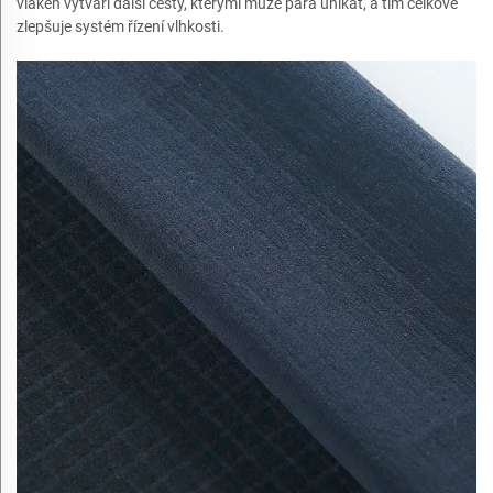
vláken vytváří další cesty, kterými může pára unikat, a tím celkově
zlepšuje systém řízení vlhkosti.