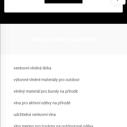
vlna pro oděvy na přírodě
venkovní vlněná látka
výkonné vlněné materiály pro outdoor
vlněný materiál pro bundy na přírodě
vlna pro aktivní oděvy na přírodě
udržitelná venkovní vlna
vlna merino pro továrny na outdoorové oděvy