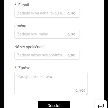
E-mail
0/100
Jméno
0/100
Název společnosti
0/200
Zpráva
0/1000
Odeslat