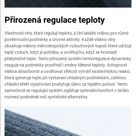
Přirozená regulace teploty
Vlastnosti vlny, které regulují teplotu, ji činí ideální volbou pro různé
povětrnostní podmínky a úrovně aktivity. Každé vlákno vlny
obsahuje miliony mikroskopických vzduchových kapslí, které udržují
teplý vzduch, když je potřeba, a uvolňují ho, když se hromadí
přebytečné teplo. Tento přirozený systém termoregulace dynamicky
reaguje na podmínky prostředí i změny tělesné teploty. Schopnost
vlákna absorbovat a uvolňovat vlhkost vytváří exotermickou reakci,
která generuje teplo při vystavení chladným podmínkám, zatímco
chladicí efekt vypařování poskytuje úlevu za teplého počasí. Tento
samočinně se regulující systém zajišťuje optimální komfort v širším
rozmezí podmínek než syntetické alternativy.