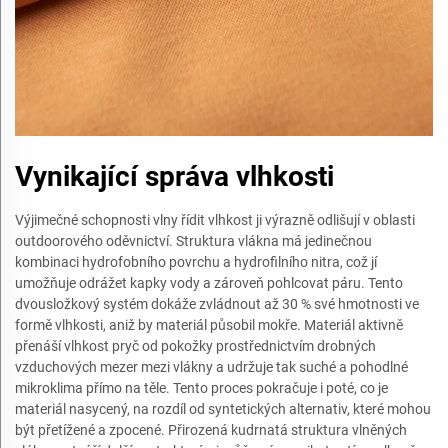
Vynikající správa vlhkosti
Výjimečné schopnosti vlny řídit vlhkost ji výrazně odlišují v oblasti
outdoorového oděvnictví. Struktura vlákna má jedinečnou
kombinaci hydrofobního povrchu a hydrofilního nitra, což jí
umožňuje odrážet kapky vody a zároveň pohlcovat páru. Tento
dvousložkový systém dokáže zvládnout až 30 % své hmotnosti ve
formě vlhkosti, aniž by materiál působil mokře. Materiál aktivně
přenáší vlhkost pryč od pokožky prostřednictvím drobných
vzduchových mezer mezi vlákny a udržuje tak suché a pohodlné
mikroklima přímo na těle. Tento proces pokračuje i poté, co je
materiál nasycený, na rozdíl od syntetických alternativ, které mohou
být přetížené a zpocené. Přirozená kudrnatá struktura vlněných