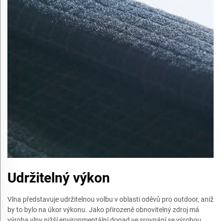
Udržitelný výkon
Vlna představuje udržitelnou volbu v oblasti oděvů pro outdoor, aniž
by to bylo na úkor výkonu. Jako přirozeně obnovitelný zdroj má
výroba vlny nižší environmentální dopad ve srovnání se výrobou