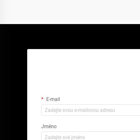
Zí
E-mail
Jméno