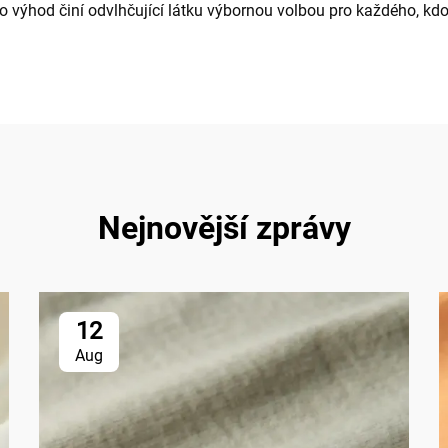
o výhod činí odvlhčující látku výbornou volbou pro každého, kd
Nejnovější zprávy
12
Aug