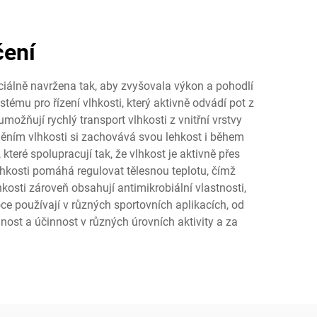
čení
eciálně navržena tak, aby zvyšovala výkon a pohodlí
stému pro řízení vlhkosti, který aktivně odvádí pot z
ožňují rychlý transport vlhkosti z vnitřní vrstvy
áděním vlhkosti si zachovává svou lehkost i během
teré spolupracují tak, že vlhkost je aktivně přes
lhkosti pomáhá regulovat tělesnou teplotu, čímž
kosti zároveň obsahují antimikrobiální vlastnosti,
oce používají v různých sportovních aplikacích, od
nost a účinnost v různých úrovních aktivity a za