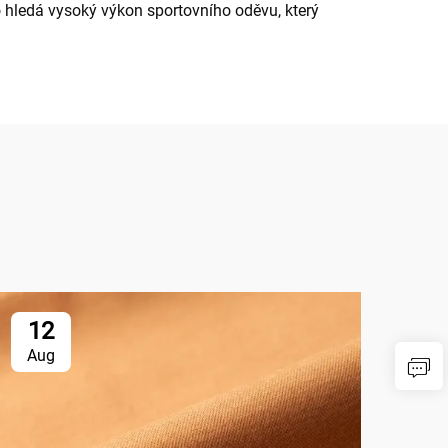
o hledá vysoký výkon sportovního oděvu, který
12
1
Aug
Au