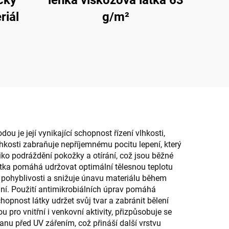
ický
lehká viskózová látka 63
riál
g/m²
ou je její vynikající schopnost řízení vlhkosti,
hkosti zabraňuje nepříjemnému pocitu lepení, který
ziko podráždění pokožky a otírání, což jsou běžné
tka pomáhá udržovat optimální tělesnou teplotu
í pohyblivosti a snižuje únavu materiálu během
aní. Použití antimikrobiálních úprav pomáhá
opnost látky udržet svůj tvar a zabránit bělení
u pro vnitřní i venkovní aktivity, přizpůsobuje se
nu před UV zářením, což přináší další vrstvu