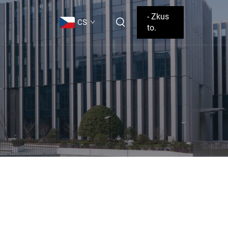
- Zkus
CS
to.