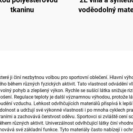
kou polyesterovou
2L vlna a syntet
tkaninu
voděodolný mate
eré ji činí nezbytnou volbou pro sportovní oblečení. Hlavní výhod
ého během různých fyzických aktivit. Tato vlastnost odvádění vl
volný pohyb a zlepšený výkon. Rychle se sušící látka snižuje ri
šení. Regulace teploty je další významnou výhodou, protože lá
udění vzduchu. Lehkost odvlhčujících materiálů přispívá k lepš
odolnost a udržují své výkonné vlastnosti i po mnoha cyklech pr
ními a zachovává čerstvost oděvu. Sportovci si zvláště cení sch
během různých aktivit. Univerzálnost odvlhčující látky činí vhodno
ává své základní funkce. Tyto materiály často nabízejí i ochra