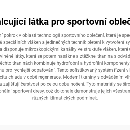
lcující látka pro sportovní oble
 pokrok v oblasti technologií sportovního oblečení, která je sp
á speciálních vláken a jedinečných technik pletení k vytvoření sy
 disponuje mikroskopickými kanálky ve struktuře vláken, které um
 bavlněné látky, která se potem nasákne a ztěžkne, tkanina s odv
ěchto tkaninách kombinuje hydrofobní a hydrofilní komponenty, k
u pro rychlejší odpařování. Tento sofistikovaný systém řízení v
ocitu chladu v době regenerace. Moderní tkaniny s odváděním vlh
a zajišťují čerstvost po celou dobu nošení. Tyto materiály se šir
nální sportovní dresy, což dokonale demonstruje jejich všestran
různých klimatických podmínek.