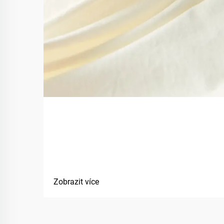
Jaké jsou výhody použití
biobazovaných materiálů v
textiliích?
Zobrazit více