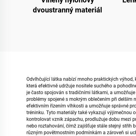
Vlněný nylonový
Leh
dvoustranný materiál
Odvlhčující látka nabízí mnoho praktických výhod, kt
která efektivně udržuje nositele suchého a pohodln
je často spojován s tradičními látkami, a umožňuje 
problémy spojené s mokrým oblečením při delším no
efektivním řízením vlhkosti a umožňuje správné pro
tréninku. Tyto materiály také vykazují výjimečnou 
kontrolovat vznik zápachu, prodlužuje dobu mezi pra
nebo roztahování, čímž zajišťuje stále stejný střih 
různým povětrnostním podmínkám a zároveň si uchov