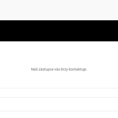
skejte bezplatnou cenovou nabí
Náš zástupce vás brzy kontaktuje.