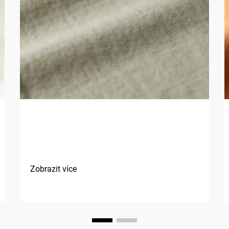
Jaké jsou výhody použití
přírodních vláken v textiliích?
Zobrazit více