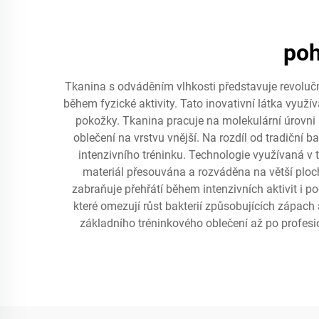
poh
Tkanina s odváděním vlhkosti představuje revoluční
během fyzické aktivity. Tato inovativní látka využív
pokožky. Tkanina pracuje na molekulární úrovni a
oblečení na vrstvu vnější. Na rozdíl od tradiční
intenzivního tréninku. Technologie využívaná v t
materiál přesouvána a rozváděna na větší ploch
zabraňuje přehřátí během intenzivních aktivit i p
které omezují růst bakterií způsobujících zápach 
základního tréninkového oblečení až po profesio