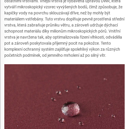
ostatními vrstvami. Vnější vrstva je vybavena úpravou DWR, která
vytváří mikroskopický vzorec vyvýšených bodů, čímž způsobuje, že
kapičky vody na povrchu sklouzávají dříve, než by mohly být
materiálem vstřebány. Tuto vrstvu doplňuje pevně prostřená střední
vrstva, která zabraňuje průniku větru, a zároveň udržuje dýchací
schopnost materiálu díky milionům mikroskopických pórů. Vnitřní
vrstva je navržena tak, aby optimalizovala řízení vlhkosti, odváděla
pot a zároveň poskytovala příjemný pocit na pokožce. Tento
komplexní ochranný systém zajišťuje spolehlivý výkon za různých
početních podmínek, od jemného mrholení až po silný vítr.