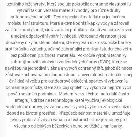
textilního inženýrství, který spojuje pokročilé ochranné vlastnosti a
vytváří tak univerzální materiál vhodný pro různé druhy
outdoorového použití. Tento speciální materiál má jedinečnou
molekulární strukturu, která aktivně odráží kapky vody a zároveň
zajišťuje prodyšnost, čímž zabrání průniku vlhkosti zvenčí a zároveň
umožní odpařování vnitřní vlhkosti. Větrosané vlastnosti jsou
dosaženy díky hustému pletení, které vytváří mikroskopické bariéry
proti průniku vzduchu, účinně zabraňující pronikání studeného větru
bez poškození pružnosti materiálu. Pokročilé výrobní techniky
zahrnují použití odolných voděodolných úprav (DWR), které se
navážou na jednotlivá vlákna a vytvoří ochranný štít, jehož účinnost
zůstává zachována po dlouhou dobu. Univerzálnost materiálu z něj
činí ideální volbu pro outdoorové oblečení, sportovní vybavení a
ochranné pomůcky, které zaručují spolehlivý výkon za nepříznivých
povětrnostních podmínek. Moderní verze těchto materiálů často
integrují udržitelné technologie, které využívají ekologické
voděodolné úpravy, jež zachovávají vysoký výkon a zároveň snižují
dopad na životní prostředí. Přizpůsobitelnost materiálu umožňuje
jeho výrobu v různých váhách a texturách, čímž je vhodný pro
všechno od lehkých běžeckých bund po těžké zimní parky.