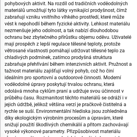
pohybových aktivit. Na rozdíl od tradičních voděodolných
materiálů umožňují tyto látky vynikající prodyšnost, čímž
zabraňují vzniku vnitřního vlhkého prostředí, které může
vést k nepohodlí během fyzické aktivity. Lehkost materiálu
nezmenšuje jeho odolnost, a tak nabízí dlouhodobou
ochranu bez zbytečného přírůstku objemu oděvu. Uživatelé
mají prospěch z lepší regulace tělesné teploty, protože
větrosané vlastnosti pomáhají udržovat tělesné teplo za
chladivých podmínek, zatímco prodyšná struktura
zabraňuje přehřívání během intenzivních aktivit. Pružnost a
tažnost materiálu zajišťují volný pohyb, což ho činí
ideálním pro sportovní a outdoorové činnosti. Moderní
voděodolné úpravy poskytují trvalou ochranu, která
odolává mnoha cyklům praní a udržuje svou účinnost v
průběhu času. Rozmanitost těchto materiálů se odráží i v
jejich údržbě, jelikož většina verzí je pračkově čistitelná a
rychle se suší. Environmentální hlediska jsou zohledněna
díky ekologickým výrobním procesům a úpravám, které
snižují použití škodlivých chemikálií a přitom zachovávají
vysoké výkonové parametry. Přizpůsobivost materiálu