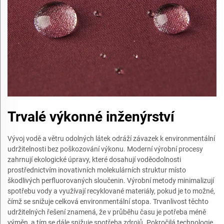
Trvalé výkonné inženýrství
Vývoj vodě a větru odolných látek odráží závazek k environmentální
udržitelnosti bez poškozování výkonu. Moderní výrobní procesy
zahrnují ekologické úpravy, které dosahují voděodolnosti
prostřednictvím inovativních molekulárních struktur místo
škodlivých perfluorovaných sloučenin. Výrobní metody minimalizují
spotřebu vody a využívají recyklované materiály, pokud je to možné,
čímž se snižuje celková environmentální stopa. Trvanlivost těchto
udržitelných řešení znamená, že v průběhu času je potřeba méně
výměn, a tím se dále snižuje spotřeba zdrojů. Pokročilá technologie