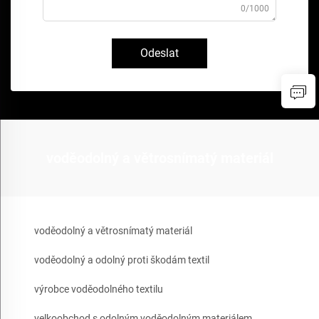
0/1000
Odeslat
voděodolný a větrosnímatý materiál
voděodolný a větrosnímatý materiál
voděodolný a odolný proti škodám textil
výrobce voděodolného textilu
velkoobchod s odolným voděodolným materiálem