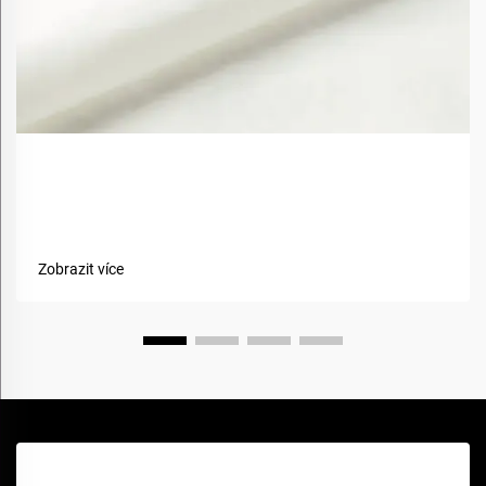
Jak bio-basované materiály zlepšují udržitelnost
textilií?
Zobrazit více