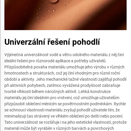
Univerzální řešení pohodlí
Výjimečná univerzálnost vodě a větru odolného materiálu z něj činí
ideální řešení pro různorodé aplikace a potřeby uživatelů.
Přizpůsobitelná povaha materiálu umožňuje jeho výrobu v různých
hmotnostech a strukturách, což jej činí vhodným pro různé roční
období a aktivity. Jeho mechanické tažné vlastnosti zajišťují pohodlí
při aktivních pohybech, zatímco vyvážená prodyšnost zabraňuje
tvorbě vlhkosti během náročných aktivit. Lehká konstrukce
materiálu jej činí ideálním pro vrstvení, což umožňuje uživatelům
přizpůsobit oblečení měnícím se povětrnostním podmínkám. Rychle
se schnoucí vlastnosti materiálu zvyšují pohodlí uživatele tím, že
minimalizují čas strávený ve vlhkém oblečení po dešti nebo pocení.
Tato univerzálnost se rozšiřuje i na jeho estetické vlastnosti, protože
materiál může být vyráběn v různých barvách a povrchových