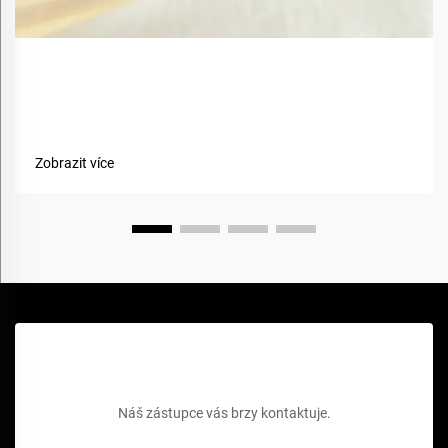
Jaké jsou výhody použití biobazovaných materiálů v
textiliích?
Zobrazit více
Získejte bezplatnou cenovou nabídku
Náš zástupce vás brzy kontaktuje.