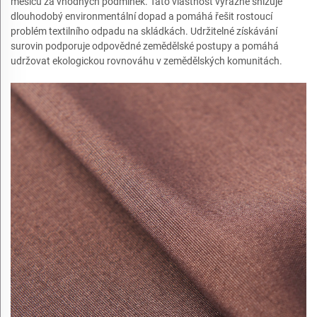
měsíců za vhodných podmínek. Tato vlastnost výrazně snižuje
dlouhodobý environmentální dopad a pomáhá řešit rostoucí
problém textilního odpadu na skládkách. Udržitelné získávání
surovin podporuje odpovědné zemědělské postupy a pomáhá
udržovat ekologickou rovnováhu v zemědělských komunitách.