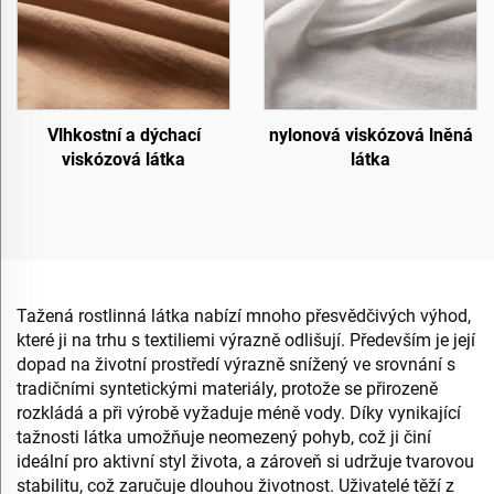
Vlhkostní a dýchací
nylonová viskózová lněná
viskózová látka
látka
Tažená rostlinná látka nabízí mnoho přesvědčivých výhod,
které ji na trhu s textiliemi výrazně odlišují. Především je její
dopad na životní prostředí výrazně snížený ve srovnání s
tradičními syntetickými materiály, protože se přirozeně
rozkládá a při výrobě vyžaduje méně vody. Díky vynikající
tažnosti látka umožňuje neomezený pohyb, což ji činí
ideální pro aktivní styl života, a zároveň si udržuje tvarovou
stabilitu, což zaručuje dlouhou životnost. Uživatelé těží z