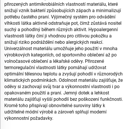
přirozených antimikrobiálních vlastností materiálu, které
snižují vznik bakterií způsobujících zápach a minimalizují
potřebu častého praní. Výjimečný systém pro odvádění
vlhkosti látka aktivně odstraňuje pot, čímž zůstává nositel
suchý a pohodlný během různých aktivit. Hypoalergenní
vlastnosti látky činí ji vhodnou pro citlivou pokožku a
snižují riziko podráždění nebo alergických reakcí.
Univerzálnost materiálu umožňuje jeho použití v mnoha
výrobkových kategoriích, od sportovního oblečení až po
volnočasové oblečení a lékařské oděvy. Přirozené
termoregulační vlastnosti látky pomáhají udržovat
optimální tělesnou teplotu a zvyšují pohodlí v různorodých
klimatických podmínkách. Odolnost materiálu zajišťuje, že
oděvy si zachovají svůj tvar a výkonnostní vlastnosti i po
opakovaném použití a praní. Jemný dotek a lehkost
materiálu zajišťují vyšší pohodlí bez poškození funkčnosti.
Kromě toho přispívají obnovitelné suroviny látky k
udržitelné módní výrobě a zároveň splňují moderní
výkonnostní požadavky.