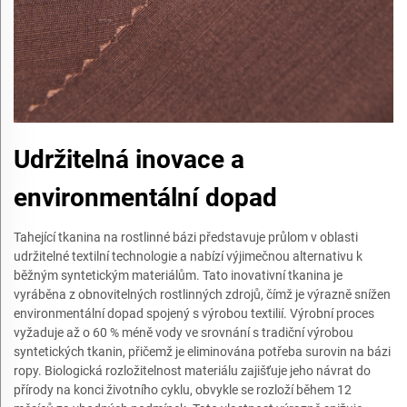
Udržitelná inovace a
environmentální dopad
Tahející tkanina na rostlinné bázi představuje průlom v oblasti
udržitelné textilní technologie a nabízí výjimečnou alternativu k
běžným syntetickým materiálům. Tato inovativní tkanina je
vyráběna z obnovitelných rostlinných zdrojů, čímž je výrazně snížen
environmentální dopad spojený s výrobou textilií. Výrobní proces
vyžaduje až o 60 % méně vody ve srovnání s tradiční výrobou
syntetických tkanin, přičemž je eliminována potřeba surovin na bázi
ropy. Biologická rozložitelnost materiálu zajišťuje jeho návrat do
přírody na konci životního cyklu, obvykle se rozloží během 12