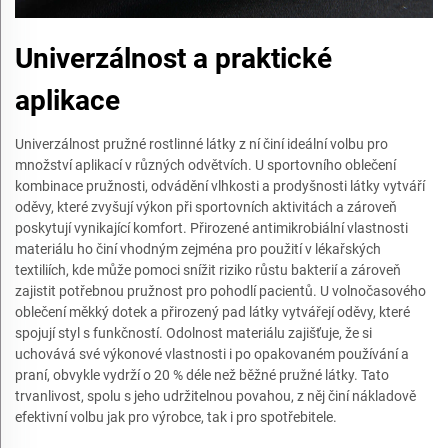
Univerzálnost a praktické
aplikace
Univerzálnost pružné rostlinné látky z ní činí ideální volbu pro
množství aplikací v různých odvětvích. U sportovního oblečení
kombinace pružnosti, odvádění vlhkosti a prodyšnosti látky vytváří
oděvy, které zvyšují výkon při sportovních aktivitách a zároveň
poskytují vynikající komfort. Přirozené antimikrobiální vlastnosti
materiálu ho činí vhodným zejména pro použití v lékařských
textiliích, kde může pomoci snížit riziko růstu bakterií a zároveň
zajistit potřebnou pružnost pro pohodlí pacientů. U volnočasového
oblečení měkký dotek a přirozený pad látky vytvářejí oděvy, které
spojují styl s funkčností. Odolnost materiálu zajišťuje, že si
uchovává své výkonové vlastnosti i po opakovaném používání a
praní, obvykle vydrží o 20 % déle než běžné pružné látky. Tato
trvanlivost, spolu s jeho udržitelnou povahou, z něj činí nákladově
efektivní volbu jak pro výrobce, tak i pro spotřebitele.