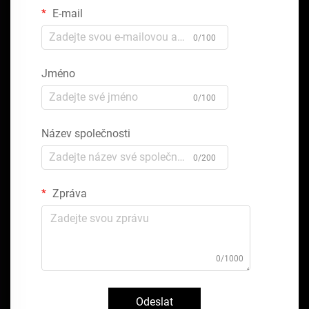
E-mail
0/100
Jméno
0/100
Název společnosti
0/200
Zpráva
0/1000
Odeslat