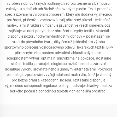
vyroben z obnovitelných rostlinných zdrojů, zejména z bambusu,
eukalyptu a dalších udržitelně pěstovaných plodin. Textil prochází
specializovaným výrobním procesem, který mu dodává výjimečnou
pružnost, přičemž si zachovává svůj přirozený původ. Jedinečná
molekulární struktura umožňuje pružnost ve všech směrech, což
zajišťuje volnost pohybu bez ohrožení integrity textilu. Materiál
disponuje pozoruhodnými vlastnostmi obnovy – po natažení se
vrací do původního tvaru, díky čemuž je ideální pro výrobu
sportovního oblečení, volnočasového oděvu i lékařských textilií. Díky
přirozeným vlastnostem odvádění vlhkosti a dýchacím
schopnostem vytváří optimální mikroklima na pokožce. Rostlinné
složení textilu zaručuje biologickou rozložitelnost a zároveň
dosahuje výkonu srovnatelného s umělými alternativami. Pokročilé
technologie zpracování zvyšují odolnost materiálu, čímž je vhodný
pro běžné praní a každodenní nošení. Textil také disponuje
výjimečnou schopností regulace teploty – udržuje chladivý pocit za
horkého počasí a pohodlnou teplotu v chladnějším prostředí.