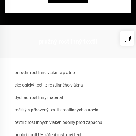
pružný rostlinný textil
přírodní rostlinné vláknité plátno
ekologický textil z rostlinného vlákna
dýchací rostlinný materiál
měkký a přirozený textil z rostlinných surovin
textil z rostlinných vláken odolný proti zápachu
odolný proti UV záření rostlinný textil