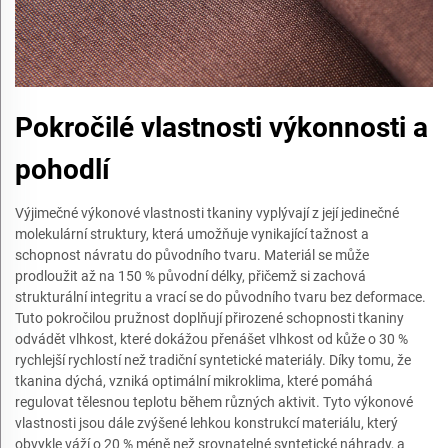
Pokročilé vlastnosti výkonnosti a
pohodlí
Výjimečné výkonové vlastnosti tkaniny vyplývají z její jedinečné
molekulární struktury, která umožňuje vynikající tažnost a
schopnost návratu do původního tvaru. Materiál se může
prodloužit až na 150 % původní délky, přičemž si zachová
strukturální integritu a vrací se do původního tvaru bez deformace.
Tuto pokročilou pružnost doplňují přirozené schopnosti tkaniny
odvádět vlhkost, které dokážou přenášet vlhkost od kůže o 30 %
rychlejší rychlostí než tradiční syntetické materiály. Díky tomu, že
tkanina dýchá, vzniká optimální mikroklima, které pomáhá
regulovat tělesnou teplotu během různých aktivit. Tyto výkonové
vlastnosti jsou dále zvýšené lehkou konstrukcí materiálu, který
obvykle váží o 20 % méně než srovnatelné syntetické náhrady, a