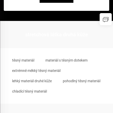
stretchová látka druhá kůže
těsný materiál
materiál s těsným dotekem
extrémně měkký těsný materiál
lehký materiál druhé kůže
pohodlný těsný materiál
chladící těsný materiál