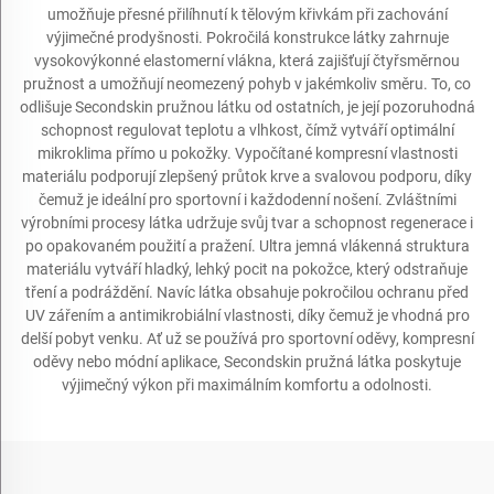
umožňuje přesné přilíhnutí k tělovým křivkám při zachování
výjimečné prodyšnosti. Pokročilá konstrukce látky zahrnuje
vysokovýkonné elastomerní vlákna, která zajišťují čtyřsměrnou
pružnost a umožňují neomezený pohyb v jakémkoliv směru. To, co
odlišuje Secondskin pružnou látku od ostatních, je její pozoruhodná
schopnost regulovat teplotu a vlhkost, čímž vytváří optimální
mikroklima přímo u pokožky. Vypočítané kompresní vlastnosti
materiálu podporují zlepšený průtok krve a svalovou podporu, díky
čemuž je ideální pro sportovní i každodenní nošení. Zvláštními
výrobními procesy látka udržuje svůj tvar a schopnost regenerace i
po opakovaném použití a pražení. Ultra jemná vlákenná struktura
materiálu vytváří hladký, lehký pocit na pokožce, který odstraňuje
tření a podráždění. Navíc látka obsahuje pokročilou ochranu před
UV zářením a antimikrobiální vlastnosti, díky čemuž je vhodná pro
delší pobyt venku. Ať už se používá pro sportovní oděvy, kompresní
oděvy nebo módní aplikace, Secondskin pružná látka poskytuje
výjimečný výkon při maximálním komfortu a odolnosti.