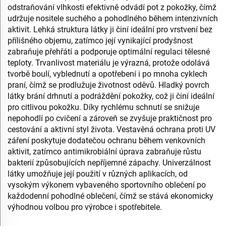
odstraňování vlhkosti efektivně odvádí pot z pokožky, čímž
udržuje nositele suchého a pohodlného během intenzivních
aktivit. Lehká struktura látky ji činí ideální pro vrstvení bez
přílišného objemu, zatímco její vynikající prodyšnost
zabraňuje přehřátí a podporuje optimální regulaci tělesné
teploty. Trvanlivost materiálu je výrazná, protože odolává
tvorbě boulí, vyblednutí a opotřebení i po mnoha cyklech
praní, čímž se prodlužuje životnost oděvů. Hladký povrch
látky brání drhnutí a podráždění pokožky, což ji činí ideální
pro citlivou pokožku. Díky rychlému schnutí se snižuje
nepohodlí po cvičení a zároveň se zvyšuje praktičnost pro
cestování a aktivní styl života. Vestavěná ochrana proti UV
záření poskytuje dodatečou ochranu během venkovních
aktivit, zatímco antimikrobiální úprava zabraňuje růstu
bakterií způsobujících nepříjemné zápachy. Univerzálnost
látky umožňuje její použití v různých aplikacích, od
vysokým výkonem vybaveného sportovního oblečení po
každodenní pohodlné oblečení, čímž se stává ekonomicky
výhodnou volbou pro výrobce i spotřebitele.