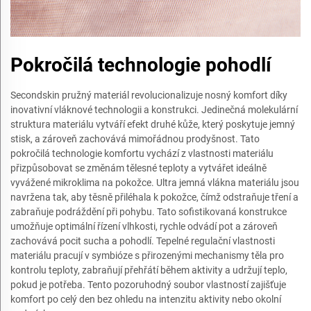
Pokročilá technologie pohodlí
Secondskin pružný materiál revolucionalizuje nosný komfort díky
inovativní vláknové technologii a konstrukci. Jedinečná molekulární
struktura materiálu vytváří efekt druhé kůže, který poskytuje jemný
stisk, a zároveň zachovává mimořádnou prodyšnost. Tato
pokročilá technologie komfortu vychází z vlastnosti materiálu
přizpůsobovat se změnám tělesné teploty a vytvářet ideálně
vyvážené mikroklima na pokožce. Ultra jemná vlákna materiálu jsou
navržena tak, aby těsně přiléhala k pokožce, čímž odstraňuje tření a
zabraňuje podráždění při pohybu. Tato sofistikovaná konstrukce
umožňuje optimální řízení vlhkosti, rychle odvádí pot a zároveň
zachovává pocit sucha a pohodlí. Tepelné regulační vlastnosti
materiálu pracují v symbióze s přirozenými mechanismy těla pro
kontrolu teploty, zabraňují přehřátí během aktivity a udržují teplo,
pokud je potřeba. Tento pozoruhodný soubor vlastností zajišťuje
komfort po celý den bez ohledu na intenzitu aktivity nebo okolní