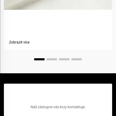
Jak bio-basované materiály zlepšují udržitelnost
textilií?
Zobrazit více
Získejte bezplatnou cenovou nabídku
Náš zástupce vás brzy kontaktuje.