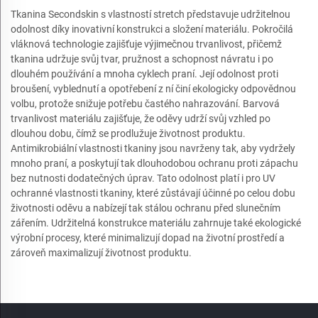
Tkanina Secondskin s vlastností stretch představuje udržitelnou
odolnost díky inovativní konstrukci a složení materiálu. Pokročilá
vláknová technologie zajišťuje výjimečnou trvanlivost, přičemž
tkanina udržuje svůj tvar, pružnost a schopnost návratu i po
dlouhém používání a mnoha cyklech praní. Její odolnost proti
broušení, vyblednutí a opotřebení z ní činí ekologicky odpovědnou
volbu, protože snižuje potřebu častého nahrazování. Barvová
trvanlivost materiálu zajišťuje, že oděvy udrží svůj vzhled po
dlouhou dobu, čímž se prodlužuje životnost produktu.
Antimikrobiální vlastnosti tkaniny jsou navrženy tak, aby vydržely
mnoho praní, a poskytují tak dlouhodobou ochranu proti zápachu
bez nutnosti dodatečných úprav. Tato odolnost platí i pro UV
ochranné vlastnosti tkaniny, které zůstávají účinné po celou dobu
životnosti oděvu a nabízejí tak stálou ochranu před slunečním
zářením. Udržitelná konstrukce materiálu zahrnuje také ekologické
výrobní procesy, které minimalizují dopad na životní prostředí a
zároveň maximalizují životnost produktu.