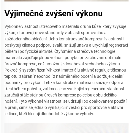
Výjimečné zvýšení výkonu
Výkonné vlastnosti strečového materiálu druhá kůže, který zvyšuje
výkon, stanovují nové standardy v oblasti sportovního a
každodenního oblečení. Jeho konstruované kompresní vlastnosti
poskytují cílenou podporu svalů, snižují únavu a urychlují regeneraci
během i po fyzické aktivitě. Čtyřsměrná strečová technologie
materiálu zajišťuje plnou volnost pohybu při zachování optimální
úrovně komprese, což umožňuje dosahovat vrcholného výkonu.
Pokročilý systém řízení vlhkosti materiálu aktivně reguluje tělesnou
teplotu, zabrání nepohodlí z nadměrného pocení a udržuje ideální
podmínky pro výkon. Lehká konstrukce materiálu snižuje odpor a
tření během pohybu, zatímco jeho vynikající regenerační vlastnosti
zaručují stále stejnou úroveň komprese po celou dobu delšího
nošení. Tyto výkonné vlastnosti se udržují i po opakovaném použití
a praní, čímž se jedná o vynikající investici pro sportovce a aktivní
jedince, kteří hledají dlouhodobé výkonné výhody.