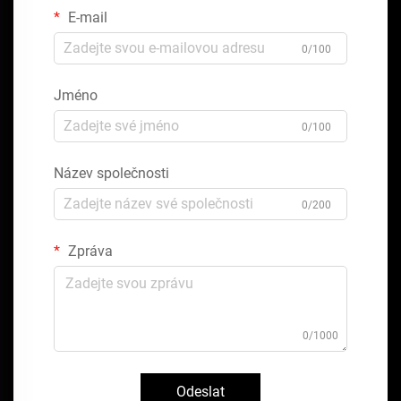
E-mail
0/100
Jméno
0/100
Název společnosti
0/200
Zpráva
0/1000
Odeslat