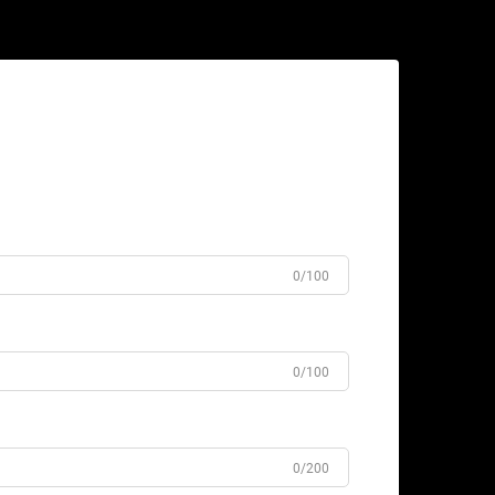
dku
0/100
0/100
0/200