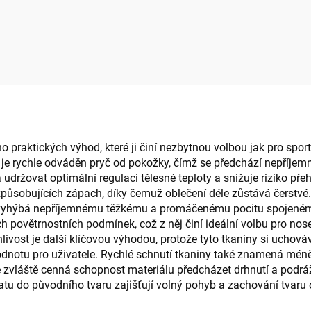
praktických výhod, které ji činí nezbytnou volbou jak pro sporto
 pot je rychle odváděn pryč od pokožky, čímž se předchází nepříj
držovat optimální regulaci tělesné teploty a snižuje riziko pře
í způsobujících zápach, díky čemuž oblečení déle zůstává čerstv
 se vyhýbá nepříjemnému těžkému a promáčenému pocitu spojeném
ch povětrnostních podmínek, což z něj činí ideální volbu pro no
ivost je další klíčovou výhodou, protože tyto tkaniny si uchováv
notu pro uživatele. Rychlé schnutí tkaniny také znamená méně 
e je zvláště cenná schopnost materiálu předcházet drhnutí a pod
atu do původního tvaru zajišťují volný pohyb a zachování tvaru