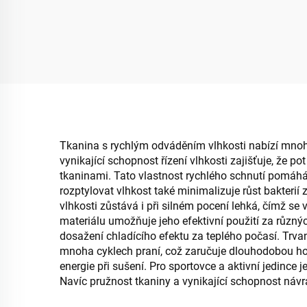
Tkanina s rychlým odváděním vlhkosti nabízí mnoho 
vynikající schopnost řízení vlhkosti zajišťuje, že
tkaninami. Tato vlastnost rychlého schnutí pomáhá u
rozptylovat vlhkost také minimalizuje růst bakteri
vlhkosti zůstává i při silném pocení lehká, čímž
materiálu umožňuje jeho efektivní použití za různý
dosažení chladícího efektu za teplého počasí. Trvanl
mnoha cyklech praní, což zaručuje dlouhodobou hod
energie při sušení. Pro sportovce a aktivní jedinc
Navíc pružnost tkaniny a vynikající schopnost návr