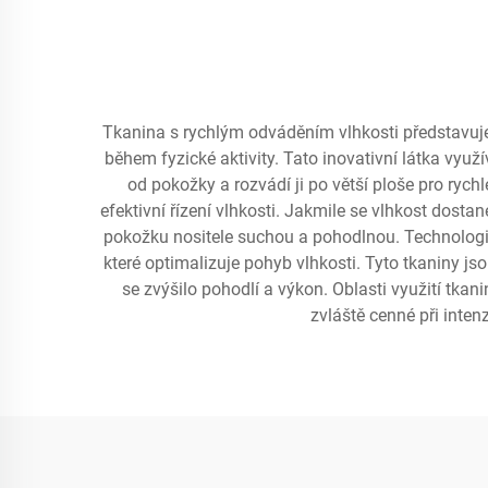
Tkanina s rychlým odváděním vlhkosti představuje p
během fyzické aktivity. Tato inovativní látka využí
od pokožky a rozvádí ji po větší ploše pro rych
efektivní řízení vlhkosti. Jakmile se vlhkost dosta
pokožku nositele suchou a pohodlnou. Technologie
které optimalizuje pohyb vlhkosti. Tyto tkaniny js
se zvýšilo pohodlí a výkon. Oblasti využití tka
zvláště cenné při intenz