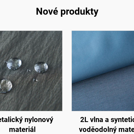
Nové produkty
talický nylonový
2L vlna a syntet
materiál
voděodolný mate