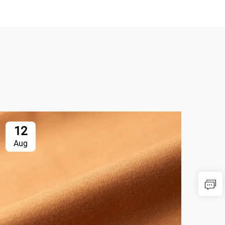
12
1
Aug
Au