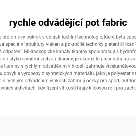
rychle odvádějící pot fabric
růlomový pokrok v oblasti textilní technologie, která byla speci
vá speciální struktury vláken a pokročilé techniky pletení či tkaní
lé odpaření. Mikroskopické kanály tkaniny spolupracují s hydrofo
ne do styku s vnitřní vrstvou tkaniny, je okamžitě přesunuta na vn
 tkaniny s rychlým odváděním vlhkosti zahrnuje vícekanálovou k
ou obvykle vyrobeny z syntetických materiálů, jako je polyester 
nin s rychlým odváděním vlhkosti zahrnují oděvy pro sport, outdo
ivních aktivitách, kdy řízení vlhkosti hraje klíčovou roli pro za