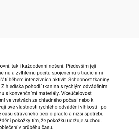
vní, tak i každodenní nošení. Především její
emnému a zvlhlému pocitu spojenému s tradičními
hřátí během intenzivních aktivit. Schopnost tkaniny
é. Z hlediska pohodlí tkanina s rychlým odváděním
u s konvenčními materiály. Víceúčelovost
sení ve vrstvách za chladného počasí nebo k
ají své vlastnosti rychlého odvádění vlhkosti i po
času stráveného péčí o prádlo a nižší spotřebu
ráždění pokožky tím, že pokožku udržuje suchou.
 oblečení v průběhu času.