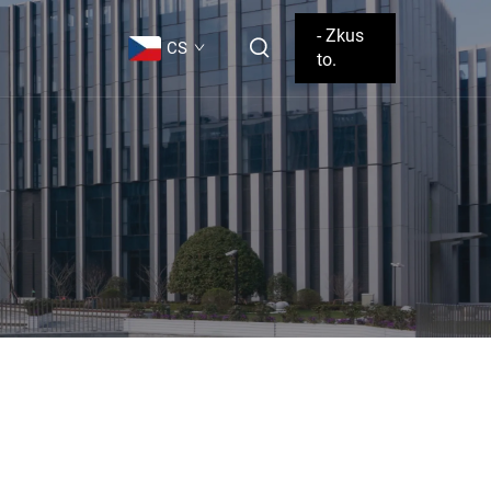
- Zkus
CS
to.