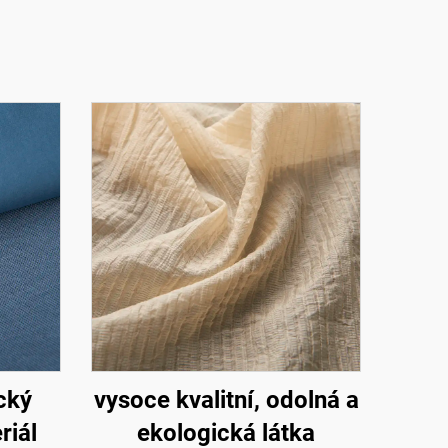
ický
vysoce kvalitní, odolná a
riál
ekologická látka