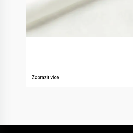
Jak bio-basované materiály
zlepšují udržitelnost textilií?
Zobrazit více