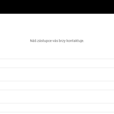
skejte bezplatnou cenovou nabí
Náš zástupce vás brzy kontaktuje.