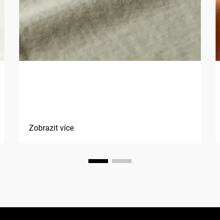
Jaké jsou výhody použití
přírodních vláken v textiliích?
Zobrazit více