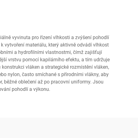
álně vyvinuta pro řízení vlhkosti a zvýšení pohodlí
 k vytvoření materiálu, který aktivně odvádí vlhkost
bními a hydrofilními vlastnostmi, čímž zajišťují
ější vrstvu pomocí kapilárního efektu, a tím udržuje
onstrukci vláken a strategické rozmístění vláken,
nebo nylon, často smíchané s přírodními vlákny, aby
or, běžné oblečení až po pracovní uniformy. Jsou
chování pohodlí a výkonu.