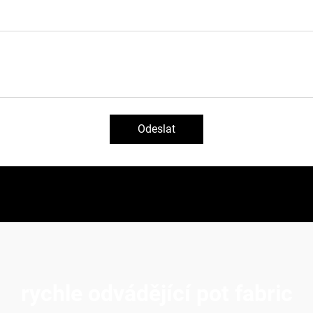
Odeslat
rychle odvádějící pot fabric