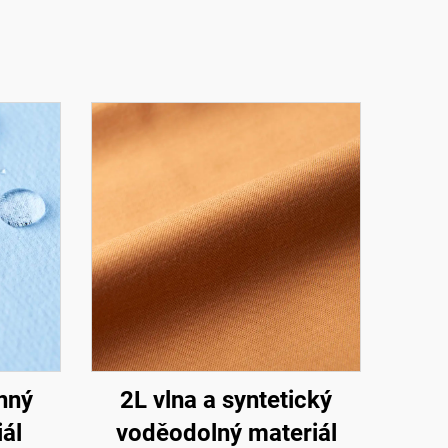
nný
2L vlna a syntetický
ál
voděodolný materiál