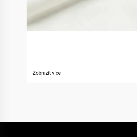
Jak bio-basované materiály
zlepšují udržitelnost textilií?
Zobrazit více