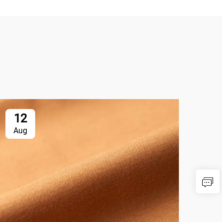
12
1
Aug
Au