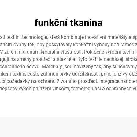
funkční tkanina
asti textilní technologie, která kombinuje inovativní materiály a 
konstruovány tak, aby poskytovaly konkrétní výhody nad rámec z
V zářením a antimikrobiální vlastnosti. Pokročilé výrobní techni
eagují na změny prostředí a stav těla. Tyto textilie nacházejí ši
a ochranného oděvu. Materiály jsou navrženy tak, aby si uchoval
kční textilie často zahrnují prvky udržitelnosti, při jejichž výro
cí požadavky na ochranu životního prostředí. Integrace nanotechn
epšený výkon při řízení vlhkosti, termoregulaci a ochranných v