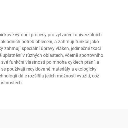
špičkové výrobní procesy pro vytváření univerzálních
ákladních potřeb oblečení, a zahrnují funkce jako
ky zahrnují speciální úpravy vláken, jedinečné tkací
roké uplatnění v různých oblastech, včetně sportovního
y své funkční vlastnosti po mnoha cyklech praní, a
bě se používají recyklované materiály a ekologicky
ologií dále rozšířila jejich možnosti využití, což
lastnostech.