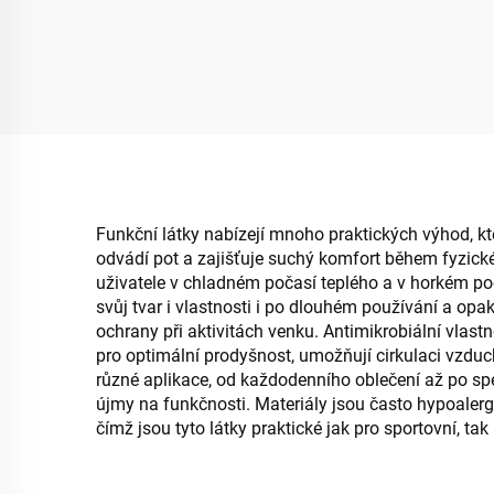
Funkční látky nabízejí mnoho praktických výhod, kter
odvádí pot a zajišťuje suchý komfort během fyzické a
uživatele v chladném počasí teplého a v horkém poč
svůj tvar i vlastnosti i po dlouhém používání a o
ochrany při aktivitách venku. Antimikrobiální vlast
pro optimální prodyšnost, umožňují cirkulaci vzduc
různé aplikace, od každodenního oblečení až po spe
újmy na funkčnosti. Materiály jsou často hypoalerge
čímž jsou tyto látky praktické jak pro sportovní, tak