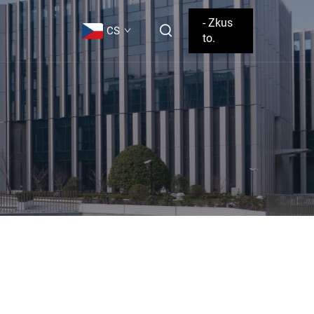
- Zkus
CS
to.