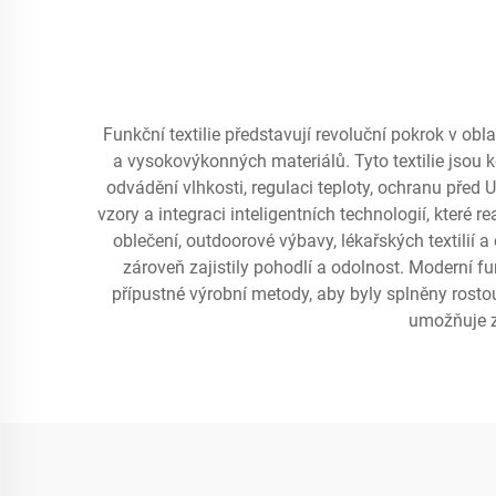
Funkční textilie představují revoluční pokrok v obl
a vysokovýkonných materiálů. Tyto textilie jsou 
odvádění vlhkosti, regulaci teploty, ochranu před U
vzory a integraci inteligentních technologií, které r
oblečení, outdoorové výbavy, lékařských textilií 
zároveň zajistily pohodlí a odolnost. Moderní fun
přípustné výrobní metody, aby byly splněny rostou
umožňuje zl