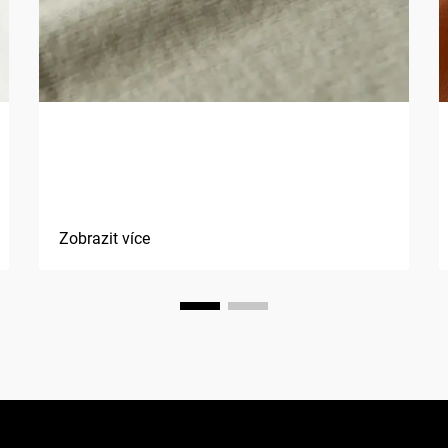
Jaké jsou výhody použití
přírodních vláken v textiliích?
Zobrazit více