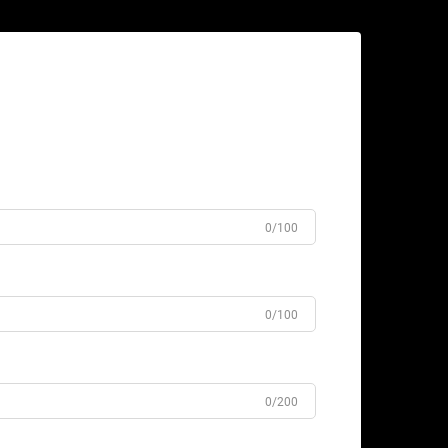
dku
0/100
0/100
0/200