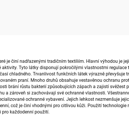
é je činí nadřazenými tradičním textiliím. Hlavní výhodou je jeji
ktivity. Tyto látky disponují pokročilými vlastnostmi regulace te
así chladného. Trvanlivost funkčních látek výrazně převyšuje tr
pakovaném praní. Mnoho druhů obsahuje vestavěnou ochranu proti
nosti brání růstu bakterií způsobujících zápach a zajistí svěžest
hu a zároveň si zachovávají své ochranné vlastnosti. Všestrannos
cializované ochranné vybavení. Jejich lehkost nezmenšuje jejic
nní, což je činí vhodnými pro citlivou kůži. Použití technologie
 i pro každodenní použití.