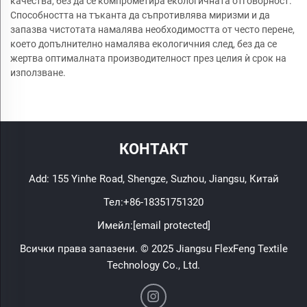
качества, без да се компрометира екологичната отговорност.
Способността на тъканта да съпротивлява миризми и да
запазва чистотата намалява необходимостта от често перене,
което допълнително намалява екологичния след, без да се
жертва оптималната производителност през целия ѝ срок на
използване.
КОНТАКТ
Add: 155 Yinhe Road, Shengze, Suzhou, Jiangsu, Китай
Тел:
+86-18351751320
Имейл:
[email protected]
Всички права запазени. © 2025 Jiangsu FlexFeng Textile
Technology Co., Ltd.