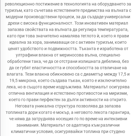
революционно постижение в технологията на оборудването за
туризъм, като съчетава естествените предимства на вълната с
модерни производствени процеси, за да създаде универсални
дрехи с висока функционалност. Този иновативен материал
запазва свойствата на вълната да регулира температурата,
като при това значително намалява теглото ѝ, което я прави
идеална за хора, занимаващи се с активен туризъм, които
ценят удобството и подвижността. Тъканта е изработена от
ултрафини влакна от мериносова вълна, специално
обработени така, че да се отстрани излишната дебелина, без
да се губят еластичността и способността за отвличане на
влагата. Тези влакна обикновено са с диаметър между 17,5 и
19,5 микрона, което създава тъкан, която е изключително
лека, но в същото време издръжлива. Материалът осигурява
отлична вентилация и естествено противостои на миризми,
което го прави перфектен за дълги активности на открито.
Неговата уникална структура позволява да запазва
топлината дори когато е мокър, а неговото лекота гарантира,
че няма да затруднява носещия го по време на интензивни
занимания. Материалът се адаптира към различни
климатични условия, осигурявайки топлина при студено