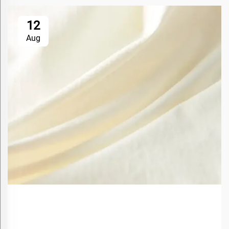
12
Aug
Какви са ползите от използването на биоосновни
материали в текстила?