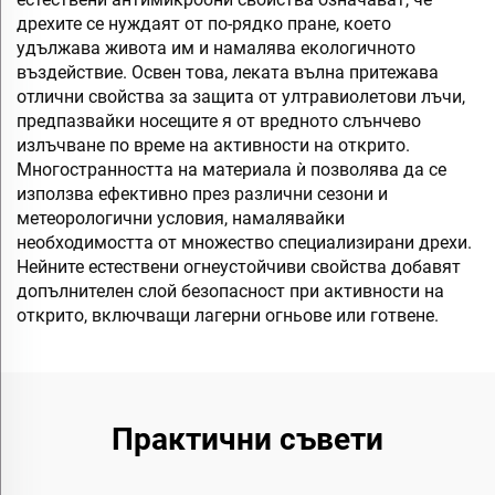
дрехите се нуждаят от по-рядко пране, което
удължава живота им и намалява екологичното
въздействие. Освен това, леката вълна притежава
отлични свойства за защита от ултравиолетови лъчи,
предпазвайки носещите я от вредното слънчево
излъчване по време на активности на открито.
Многостранността на материала ѝ позволява да се
използва ефективно през различни сезони и
метеорологични условия, намалявайки
необходимостта от множество специализирани дрехи.
Нейните естествени огнеустойчиви свойства добавят
допълнителен слой безопасност при активности на
открито, включващи лагерни огньове или готвене.
Практични съвети