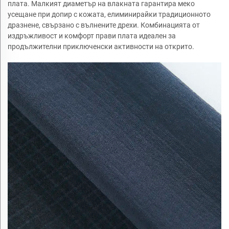
платa. Малкият диаметър на влакната гарантира меко
усещане при допир с кожата, елиминирайки традиционното
дразнене, свързано с вълнените дрехи. Комбинацията от
издръжливост и комфорт прави платa идеален за
продължителни приключенски активности на открито.