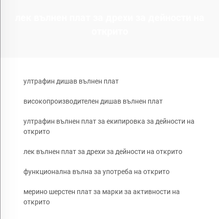
лек вълнен плат за дрехи за дейности на
открито
ултрафин дишав вълнен плат
високопроизводителен дишав вълнен плат
ултрафин вълнен плат за екипировка за дейности на
открито
лек вълнен плат за дрехи за дейности на открито
функционална вълна за употреба на открито
мерино шерстен плат за марки за активности на
открито