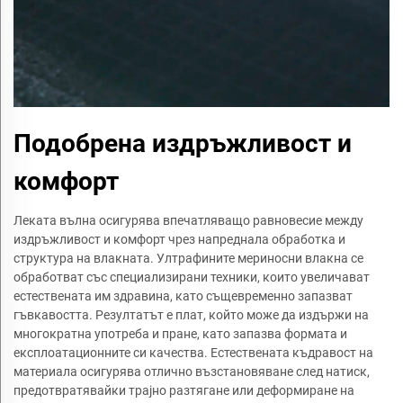
Подобрена издръжливост и
комфорт
Леката вълна осигурява впечатляващо равновесие между
издръжливост и комфорт чрез напреднала обработка и
структура на влакната. Ултрафините мериносни влакна се
обработват със специализирани техники, които увеличават
естествената им здравина, като същевременно запазват
гъвкавостта. Резултатът е плат, който може да издържи на
многократна употреба и пране, като запазва формата и
експлоатационните си качества. Естествената къдравост на
материала осигурява отлично възстановяване след натиск,
предотвратявайки трајно разтягане или деформиране на