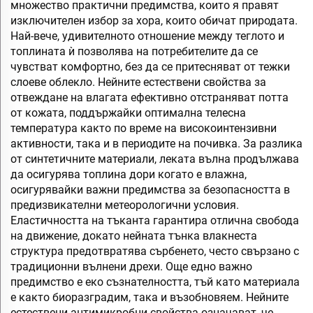
множество практични предимства, които я правят
изключителен избор за хора, които обичат природата.
Най-вече, удивителното отношение между теглото и
топлината ѝ позволява на потребителите да се
чувстват комфортно, без да се притесняват от тежки
слоеве облекло. Нейните естествени свойства за
отвеждане на влагата ефективно отстраняват потта
от кожата, поддържайки оптимална телесна
температура както по време на високоинтензивни
активности, така и в периодите на почивка. За разлика
от синтетичните материали, леката вълна продължава
да осигурява топлина дори когато е влажна,
осигурявайки важни предимства за безопасността в
предизвикателни метеорологични условия.
Еластичността на тъканта гарантира отлична свобода
на движение, докато нейната тънка влакнеста
структура предотвратява сърбенето, често свързано с
традиционни вълнени дрехи. Още едно важно
предимство е еко съзнателността, тъй като материала
е както биоразградим, така и възобновяем. Нейните
естествени антимикробни свойства означават, че