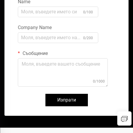
Name
0/100
Company Name
0/200
Съобщение
0/1000
Изпрати