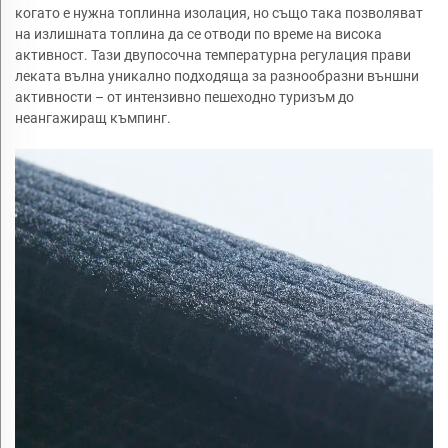
когато е нужна топлинна изолация, но също така позволяват
на излишната топлина да се отводи по време на висока
активност. Тази двупосочна температурна регулация прави
леката вълна уникално подходяща за разнообразни външни
активности – от интензивно пешеходно туризъм до
неангажиращ къмпинг.