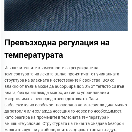
Превъзходна регулация на
температурата
Изключителните възможности за регулиране на
температурата на леката вълна произтичат от уникалната
структура на влакната и естествените ѝ свойства. Всяко
влакно от вълна може да абсорбира до 30% от теглото си във
влага, без да изглежда мокро, активно управлявайки
микроклимата непосредствено до кожата. Тази
забележителна особеност позволява на материала динамично
да затопля или охлажда носещия го човек по необходимост,
като реагира на промените в телесната температура и
външните условия. Структурата на тъканта създава безброй
малки въздушни джобове, които задържат топъл въздух,