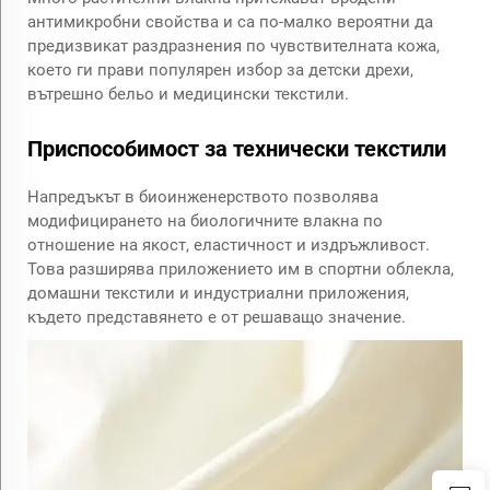
антимикробни свойства и са по-малко вероятни да
предизвикат раздразнения по чувствителната кожа,
което ги прави популярен избор за детски дрехи,
вътрешно бельо и медицински текстили.
Приспособимост за технически текстили
Напредъкът в биоинженерството позволява
модифицирането на биологичните влакна по
отношение на якост, еластичност и издръжливост.
Това разширява приложението им в спортни облекла,
домашни текстили и индустриални приложения,
където представянето е от решаващо значение.