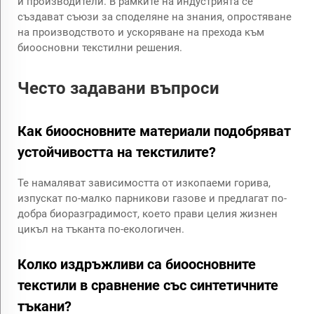
и производители. В рамките на индустрията се
създават съюзи за споделяне на знания, опростяване
на производството и ускоряване на прехода към
биоосновни текстилни решения.
Често задавани въпроси
Как биоосновните материали подобряват
устойчивостта на текстилите?
Те намаляват зависимостта от изкопаеми горива,
изпускат по-малко парникови газове и предлагат по-
добра биоразградимост, което прави целия жизнен
цикъл на тъканта по-екологичен.
Колко издръжливи са биоосновните
текстили в сравнение със синтетичните
тъкани?