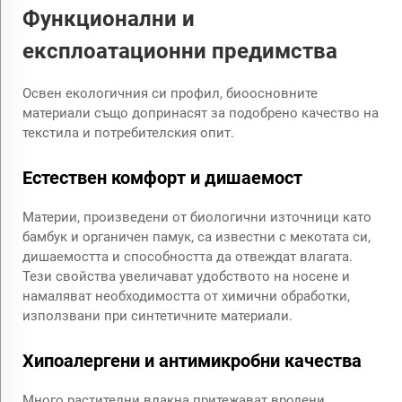
Функционални и
експлоатационни предимства
Освен екологичния си профил, биоосновните
материали също допринасят за подобрено качество на
текстила и потребителския опит.
Естествен комфорт и дишаемост
Материи, произведени от биологични източници като
бамбук и органичен памук, са известни с мекотата си,
дишаемостта и способността да отвеждат влагата.
Тези свойства увеличават удобството на носене и
намаляват необходимостта от химични обработки,
използвани при синтетичните материали.
Хипоалергени и антимикробни качества
Много растителни влакна притежават вродени