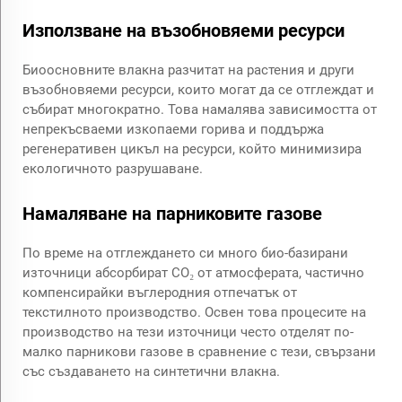
Използване на възобновяеми ресурси
Биоосновните влакна разчитат на растения и други
възобновяеми ресурси, които могат да се отглеждат и
събират многократно. Това намалява зависимостта от
непрекъсваеми изкопаеми горива и поддържа
регенеративен цикъл на ресурси, който минимизира
екологичното разрушаване.
Намаляване на парниковите газове
По време на отглеждането си много био-базирани
източници абсорбират CO₂ от атмосферата, частично
компенсирайки въглеродния отпечатък от
текстилното производство. Освен това процесите на
производство на тези източници често отделят по-
малко парникови газове в сравнение с тези, свързани
със създаването на синтетични влакна.