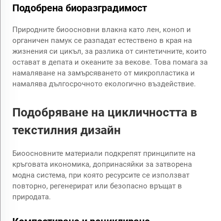
Подобрена биоразградимост
Природните биоосновни влакна като лен, коноп и
органичен памук се разпадат естествено в края на
жизнения си цикъл, за разлика от синтетичните, които
остават в депата и океаните за векове. Това помага за
намаляване на замърсяването от микропластика и
намалява дългосрочното екологично въздействие.
Подобряване на цикличността в
текстилния дизайн
Биоосновните материали подкрепят принципите на
кръговата икономика, допринасяйки за затворена
модна система, при която ресурсите се използват
повторно, регенерират или безопасно връщат в
природата.