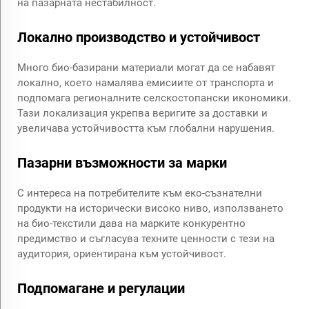
на пазарната нестабилност.
Локално производство и устойчивост
Много био-базирани материали могат да се набавят
локално, което намалява емисиите от транспорта и
подпомага регионалните селскостопански икономики.
Тази локализация укрепва веригите за доставки и
увеличава устойчивостта към глобални нарушения.
Пазарни възможности за марки
С интереса на потребителите към еко-съзнателни
продукти на исторически високо ниво, използването
на био-текстили дава на марките конкурентно
предимство и съгласува техните ценности с тези на
аудитория, ориентирана към устойчивост.
Подпомагане и регулации