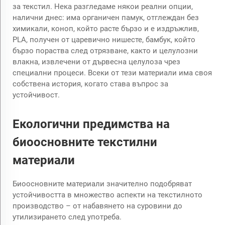
за текстил. Нека разгледаме някои реални опции,
налични днес: има органичен памук, отглеждан без
химикали, коноп, който расте бързо и е издръжлив,
PLA, получен от царевично нишесте, бамбук, който
бързо пораства след отрязване, както и целулозни
влакна, извлечени от дървесна целулоза чрез
специални процеси. Всеки от тези материали има своя
собствена история, когато става въпрос за
устойчивост.
Екологични предимства на
биоосновните текстилни
материали
Биоосновните материали значително подобряват
устойчивостта в множество аспекти на текстилното
производство – от набавянето на суровини до
утилизирането след употреба.