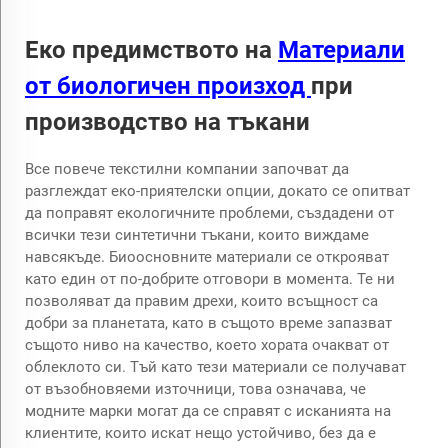
Еко предимството на
Материали
от биологичен произход
при
производство на тъкани
Все повече текстилни компании започват да
разглеждат еко-приятелски опции, докато се опитват
да поправят екологичните проблеми, създадени от
всички тези синтетични тъкани, които виждаме
навсякъде. Биоосновните материали се открояват
като един от по-добрите отговори в момента. Те ни
позволяват да правим дрехи, които всъщност са
добри за планетата, като в същото време запазват
същото ниво на качество, което хората очакват от
облеклото си. Тъй като тези материали се получават
от възобновяеми източници, това означава, че
модните марки могат да се справят с исканията на
клиентите, които искат нещо устойчиво, без да е