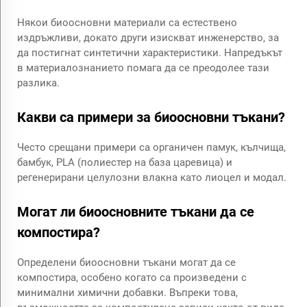
Някои биоосновни материали са естествено
издръжливи, докато други изискват инженерство, за
да постигнат синтетични характеристики. Напредъкът
в материалознанието помага да се преодолее тази
разлика.
Какви са примери за биоосновни тъкани?
Често срещани примери са органичен памук, кълчища,
бамбук, PLA (полиестер на база царевица) и
регенерирани целулозни влакна като лиоцел и модал.
Могат ли биоосновните тъкани да се
компостира?
Определени биоосновни тъкани могат да се
компостира, особено когато са произведени с
минимални химични добавки. Въпреки това,