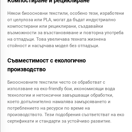
Компостиране и рециклиране
Някои биоосновни текстили, особено тези, изработени
от целулоза или PLA, могат да бъдат индустриално
компостирани или рециклирани, създавайки
възможности за възстановяване и повторна употреба
на отпадъци. Това увеличава техната жизнена
стойност и насърчава модел без отпадъци.
Съвместимост с екологично
производство
Биоосновните текстили често се обработват с
използване на еко-friendly бои, икономисящи вода
технологии и нетоксични завършващи обработки,
което допълнително намалява замърсяването и
потреблението на ресурси по време на
производството. Тези подобрения съответстват на еко
сертификати и стандарти за устойчиво развитие.