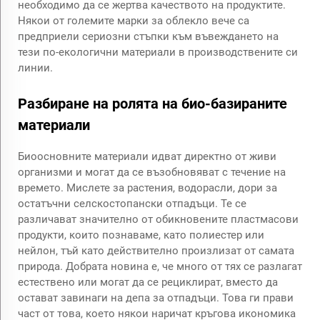
необходимо да се жертва качеството на продуктите.
Някои от големите марки за облекло вече са
предприели сериозни стъпки към въвеждането на
тези по-екологични материали в производствените си
линии.
Разбиране на ролята на био-базираните
материали
Биоосновните материали идват директно от живи
организми и могат да се възобновяват с течение на
времето. Мислете за растения, водорасли, дори за
остатъчни селскостопански отпадъци. Те се
различават значително от обикновените пластмасови
продукти, които познаваме, като полиестер или
нейлон, тъй като действително произлизат от самата
природа. Добрата новина е, че много от тях се разлагат
естествено или могат да се рециклират, вместо да
остават завинаги на депа за отпадъци. Това ги прави
част от това, което някои наричат кръгова икономика