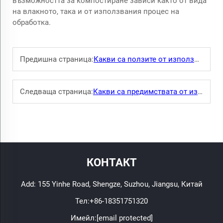
възможността за компостиране зависи както от вида
на влакното, така и от използвания процес на
обработка.
Предишна страница:
Какви са ползите от използването на биоосновни материали в текстила?
Следваща страница:
Какви са предимствата от използването на естествени влакна в текстила?
КОНТАКТ
Add: 155 Yinhe Road, Shengze, Suzhou, Jiangsu, Китай
Тел:
+86-18351751320
Имейл:
[email protected]