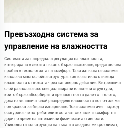
Превъзходна система за
управление на влажността
Системата за напреднала регулация на влажността,
интегрирана в леката тъкан с бързо изсъхване, представлява
пробив в технологията на комфорт. Тази изтъкната система
използва многослойна структура, която активно отвежда
влажността от кожата чрез капилярно действие. Вътрешният
слой разполага със специализирани влакнени структури,
които бързо абсорбират и пренасят потта далеч от тялото,
докато външният слой разпределя влажността по по-голяма
повърхност за бързо изпаряване. Този систематичен подход
осигурява, че потребителите остават съхнали и комфортни
дори по време на интензивни физически активности.
Уникалната конструкция на тъканта създава микроклимат,