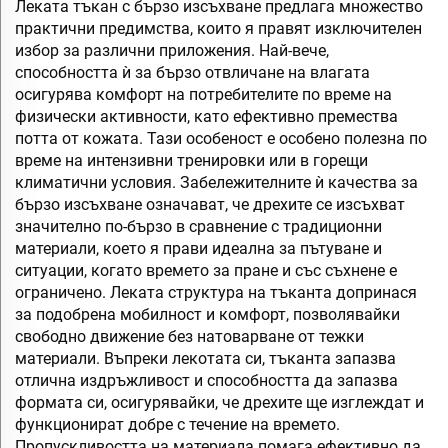
Леката тъкан с бързо изсъхване предлага множество
практични предимства, които я правят изключителен
избор за различни приложения. Най-вече,
способността ѝ за бързо отвличане на влагата
осигурява комфорт на потребителите по време на
физически активности, като ефективно премества
потта от кожата. Тази особеност е особено полезна по
време на интензивни тренировки или в горещи
климатични условия. Забележителните ѝ качества за
бързо изсъхване означават, че дрехите се изсъхват
значително по-бързо в сравнение с традиционни
материали, което я прави идеална за пътуване и
ситуации, когато времето за пране и със съхнене е
ограничено. Леката структура на тъканта допринася
за подобрена мобилност и комфорт, позволявайки
свободно движение без натоварване от тежки
материали. Въпреки лекотата си, тъканта запазва
отлична издръжливост и способността да запазва
формата си, осигурявайки, че дрехите ще изглеждат и
функционират добре с течение на времето.
Пропускливостта на материала помага ефективно да