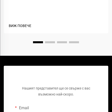
Какви са ползите от използването на биоосновни
материали в текстила?
ВИЖ ПОВЕЧЕ
Поръчайте безплатно оферта
Нашият представител ще се свърже с вас
възможно най-скоро.
Email