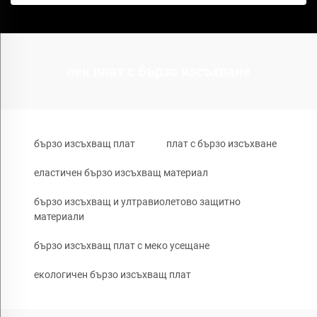
лек плат с бързо изсъхване
бързо изсъхващ плат
плат с бързо изсъхване
еластичен бързо изсъхващ материал
бързо изсъхващ и ултравиолетово защитно
материали
бързо изсъхващ плат с меко усещане
екологичен бързо изсъхващ плат