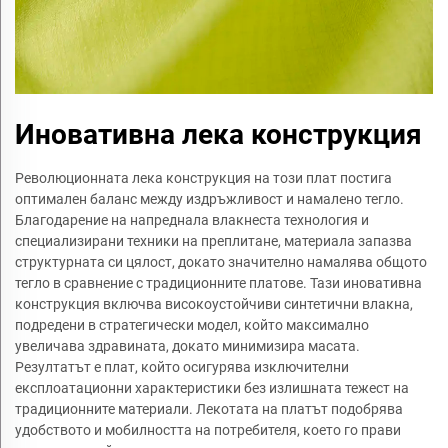
Иновативна лека конструкция
Революционната лека конструкция на този плат постига
оптимален баланс между издръжливост и намалено тегло.
Благодарение на напреднала влакнеста технология и
специализирани техники на преплитане, материала запазва
структурната си цялост, докато значително намалява общото
тегло в сравнение с традиционните платове. Тази иновативна
конструкция включва високоустойчиви синтетични влакна,
подредени в стратегически модел, който максимално
увеличава здравината, докато минимизира масата.
Резултатът е плат, който осигурява изключителни
експлоатационни характеристики без излишната тежест на
традиционните материали. Лекотата на платът подобрява
удобството и мобилността на потребителя, което го прави