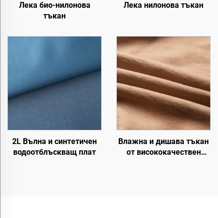
Лека био-нилонова
Лека нилонова тъкан
тъкан
2L Вълна и синтетичен
Влажна и дишава тъкан
водоотблъскващ плат
от висококачествен
вискозен плат