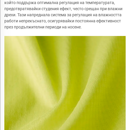
който поддържа оптимална регулация на температурата,
предотвратявайки студения ефект, често срещан при влажни
дрехи. Тази напреднала система за регулация на влажността
работи непрекъснато, осигурявайки постоянна ефективност
през продължителни периоди на носене.