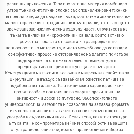
различни приложения. Тази иновативна материя комбинира
ултра тънки синтетични влакна със специализирани техники
на преплитане, за да създаде тъкан, която тежи значително по-
малко в сравнение с традиционните материали, като в същото
време запазва изключителна издръжливост. Структурата на
тъканта включва микроскопични канали, които активно
преместват влагата от кожата и я разпределят по
повърхността на материята, където може бързо да се изпари.
Този ефективен процес на отстраняване на влагата помага за
поддържане на оптимална телесна температура и
предотвратява неприятното усещане от мокрота.
Конструкцията на тъканта включва и напреднали свойства за
циркулация на въздух, създавайки множество пътища за
подобрена вентилация. Тези технически характеристики я
правят особено подходяща за спортни дрехи, външни
активности и дрехи за пътуване. Забележителната
универсалност на материята ѝ позволява да запазва формата
и експлоатационните си качества дори след многократна
употреба и съдомиялни цикли. Освен това, леката структура
на тъканта не компрометира нейните способности за защита
от ултравиолетови лъчи, което я прави отличен избор за