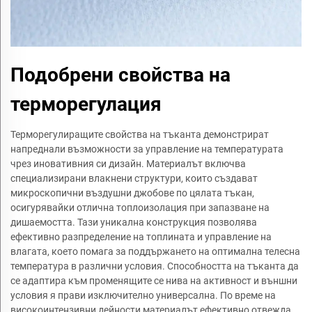
Подобрени свойства на
терморегулация
Терморегулиращите свойства на тъканта демонстрират
напреднали възможности за управление на температурата
чрез иновативния си дизайн. Материалът включва
специализирани влакнени структури, които създават
микроскопични въздушни джобове по цялата тъкан,
осигурявайки отлична топлоизолация при запазване на
дишаемостта. Тази уникална конструкция позволява
ефективно разпределение на топлината и управление на
влагата, което помага за поддържането на оптимална телесна
температура в различни условия. Способността на тъканта да
се адаптира към променящите се нива на активност и външни
условия я прави изключително универсална. По време на
високоинтензивни дейности материалът ефективно отвежда