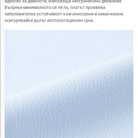
идеален за дейности, изискващи неограничено движение.
Въпреки минималното си тегло, платът проявява
забележителна устойчивост към износване и намачкване,
осигурявайки дълъг експлоатационен срок.