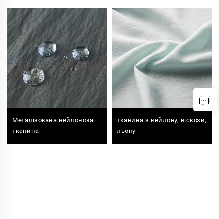
Металізована нейлонова
тканина з нейлону, віскози,
тканина
льону