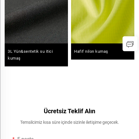
3L Yün&sentetik su itici
Hafif nilon kumaş
kumaş
Ücretsiz Teklif Alın
Temsilcimiz kısa süre içinde sizinle iletişime geçecek.