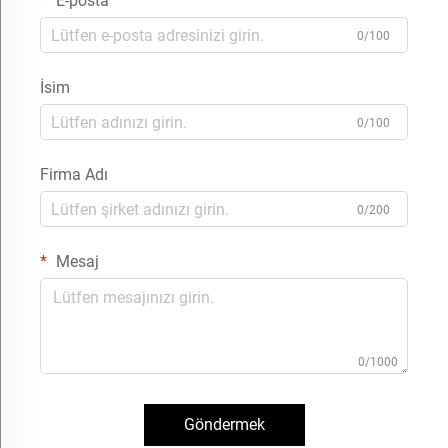
E-posta
0/100
İsim
0/100
Firma Adı
0/200
Mesaj
0/1000
Göndermek