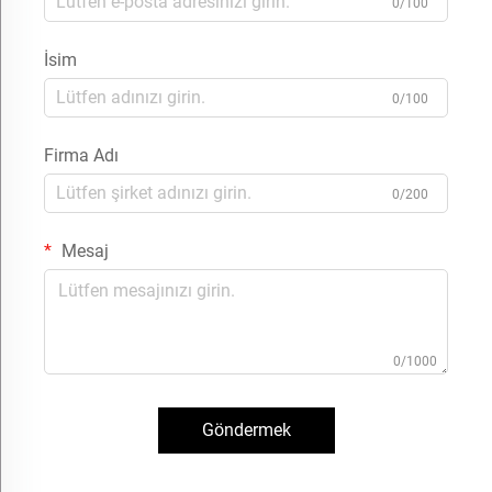
0/100
İsim
0/100
Firma Adı
0/200
Mesaj
0/1000
Göndermek