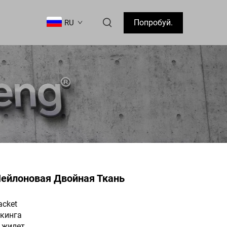
Попробуй.
RU
ейлоновая Двойная Ткань
acket
кинга
 жилет