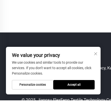
Контакты
We value your privacy
We use cookies and similar tools to provide our
Add: ул. Инхэ, 155, Шэнцзе, Сучжоу, Цзянсу, 
services. If you don't want to accept all cookies, click
Personalize cookies.
Тел.:
+86-18001558888
Personalize cookies
Accept all
E-mail:
[email protected]
© 2025, Jiangsu FlexFeng Textile Technology Co
защищены.