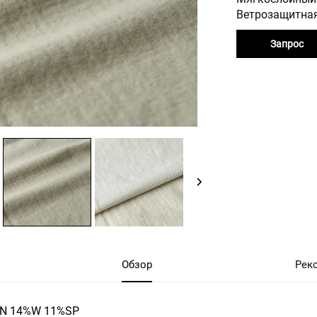
Ветрозащитная
Запрос
Обзор
Рек
N 14%W 11%SP