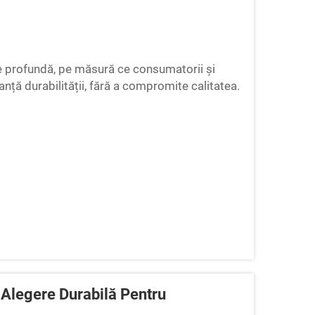
e profundă, pe măsură ce consumatorii și
nță durabilității, fără a compromite calitatea.
teriale care să îndeplinească standarde
 Alegere Durabilă Pentru