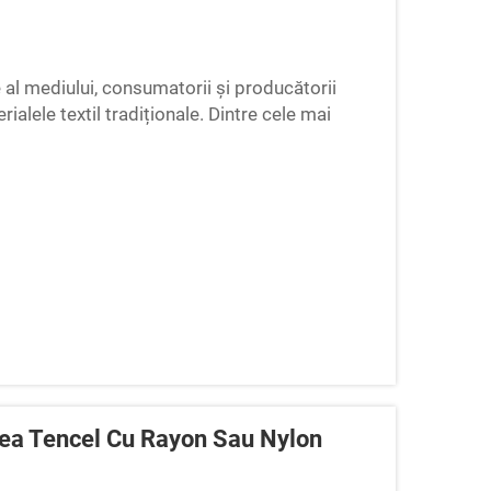
 al mediului, consumatorii și producătorii
alele textil tradiționale. Dintre cele mai
terialul Tencel se remarcă ca o re...
rea Tencel Cu Rayon Sau Nylon