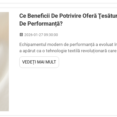
Ce Beneficii De Potrivire Oferă Ţesătu
De Performanță?
2026-01-27 09:30:00
Echipamentul modern de performanță a evoluat în 
a apărut ca o tehnologie textilă revoluționară care
persoanele active experimentează confortul și mob
VEDEȚI MAI MULT
creează un...