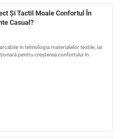
t Și Tactil Moale Confortul În
nte Casual?
rcabile în tehnologia materialelor textile, iar
uționară pentru creșterea confortului în
zintă un salt semnificativ în abordarea...