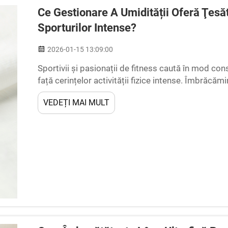
Ce Gestionare A Umidității Oferă Ţesă
Sporturilor Intense?
2026-01-15 13:09:00
Sportivii și pasionații de fitness caută în mod con
față cerințelor activității fizice intense. Îmbrăcă
față de materialele tradiționale pe bază de bumbac, 
VEDEȚI MAI MULT