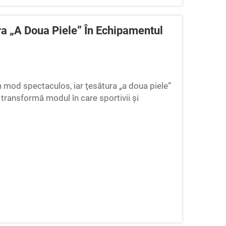
ra „a Doua Piele” În Echipamentul
mod spectaculos, iar ţesătura „a doua piele”
 transformă modul în care sportivii și
ilitatea. Această inovație textilă avansată