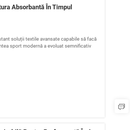
tura Absorbantă În Timpul
stant soluții textile avansate capabile să facă
mintea sport modernă a evoluat semnificativ
trecând la fibre sintetice sofisticate...