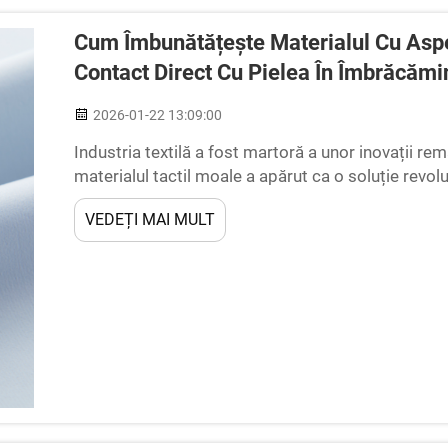
Cum Îmbunătățește Materialul Cu Aspec
Contact Direct Cu Pielea În Îmbrăcămi
2026-01-22 13:09:00
Industria textilă a fost martoră a unor inovații rema
materialul tactil moale a apărut ca o soluție revol
îmbrăcămintea casual. Acest material avansat repre
VEDEȚI MAI MULT