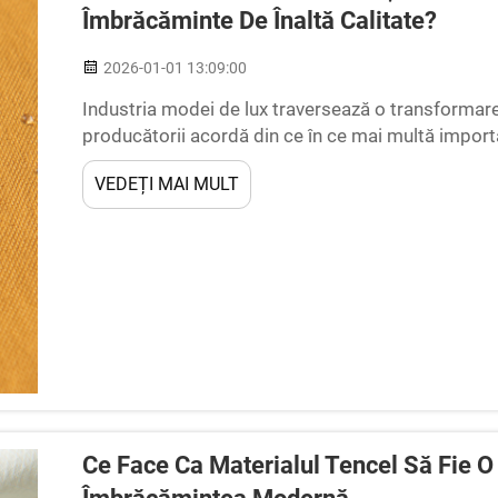
Îmbrăcăminte De Înaltă Calitate?
2026-01-01 13:09:00
Industria modei de lux traversează o transformar
producătorii acordă din ce în ce mai multă importa
Îmbrăcăminte modernă de înaltă gamă necesită ma
VEDEȚI MAI MULT
riguroase de performanță, în timp ce...
Ce Face Ca Materialul Tencel Să Fie O