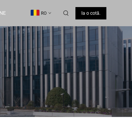
-NE
Ia o cotă.
RO