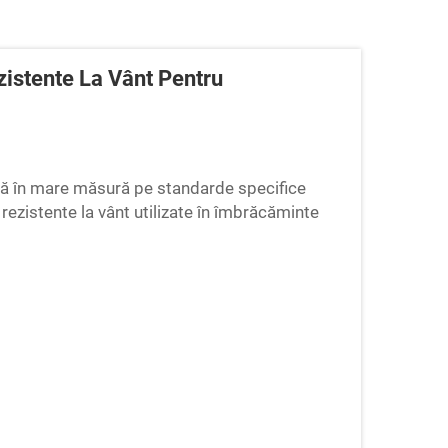
zistente La Vânt Pentru
ză în mare măsură pe standarde specifice
 rezistente la vânt utilizate în îmbrăcăminte
erea acestor standarde este esențială pentru