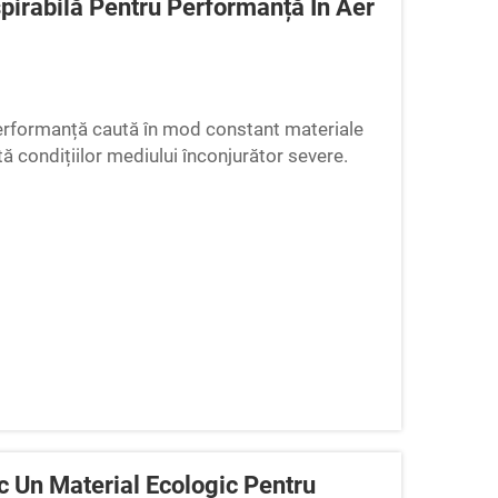
pirabilă Pentru Performanță În Aer
de performanță caută în mod constant materiale
tă condițiilor mediului înconjurător severe.
tilă revoluționară care combină caracteristicile
manță...
 Un Material Ecologic Pentru