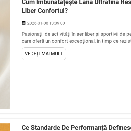
Cum Îmbunătățește Lâna Ultrafină Res
Liber Confortul?
2026-01-08 13:09:00
Pasionații de activități în aer liber și sportivii 
care oferă un confort excepțional, în timp ce rezis
Lâna ultrafină respirabilă a apărut ca o soluție tex
VEDEȚI MAI MULT
naturale ale lânii cu tehnologii moderne de perfor
Ce Standarde De Performanță Definesc