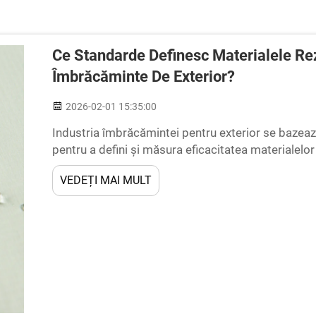
Ce Standarde Definesc Materialele Re
Îmbrăcăminte De Exterior?
2026-02-01 15:35:00
Industria îmbrăcămintei pentru exterior se bazea
pentru a defini și măsura eficacitatea materialelor
concepută pentru condiții meteo extreme. Înțeleg
VEDEȚI MAI MULT
producători, des...