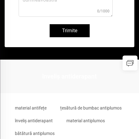
0/1000
Trimite
înveliș antiderapant
material antifețe
țesătură de bumbac antiplumos
înveliș antiderapant
material antiplumos
bătătură antiplumos