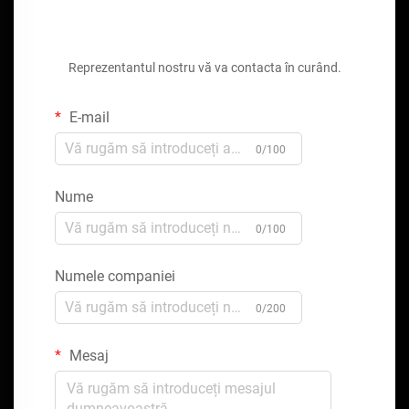
Obțineți o ofertă gratuită
Reprezentantul nostru vă va contacta în curând.
E-mail
0/100
Nume
0/100
Numele companiei
0/200
Mesaj