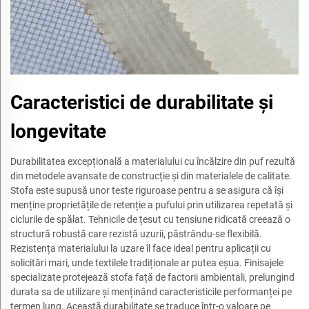
Caracteristici de durabilitate și
longevitate
Durabilitatea excepțională a materialului cu încălzire din puf rezultă
din metodele avansate de construcție și din materialele de calitate.
Stofa este supusă unor teste riguroase pentru a se asigura că își
menține proprietățile de retenție a pufului prin utilizarea repetată și
ciclurile de spălat. Tehnicile de țesut cu tensiune ridicată creează o
structură robustă care rezistă uzurii, păstrându-se flexibilă.
Rezistența materialului la uzare îl face ideal pentru aplicații cu
solicitări mari, unde textilele tradiționale ar putea eșua. Finisajele
specializate protejează stofa față de factorii ambientali, prelungind
durata sa de utilizare și menținând caracteristicile performanței pe
termen lung. Această durabilitate se traduce într-o valoare pe