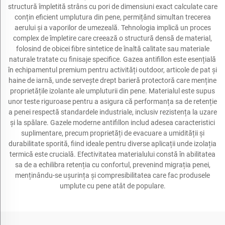
structură împletită strâns cu pori de dimensiuni exact calculate care
conțin eficient umplutura din pene, permițând simultan trecerea
aerului și a vaporilor de umezeală. Tehnologia implică un proces
complex de împletire care creează o structură densă de material,
folosind de obicei fibre sintetice de înaltă calitate sau materiale
naturale tratate cu finisaje specifice. Gazea antifillon este esențială
în echipamentul premium pentru activități outdoor, articole de pat și
haine de iarnă, unde servește drept barieră protectoră care menține
proprietățile izolante ale umpluturii din pene. Materialul este supus
unor teste riguroase pentru a asigura că performanța sa de retenție
a penei respectă standardele industriale, inclusiv rezistența la uzare
și la spălare. Gazele moderne antifillon includ adesea caracteristici
suplimentare, precum proprietăți de evacuare a umidității și
durabilitate sporită, fiind ideale pentru diverse aplicații unde izolația
termică este crucială. Efectivitatea materialului constă în abilitatea
sa de a echilibra retenția cu confortul, prevenind migrația penei,
menținându-se ușurința și compresibilitatea care fac produsele
umplute cu pene atât de populare.