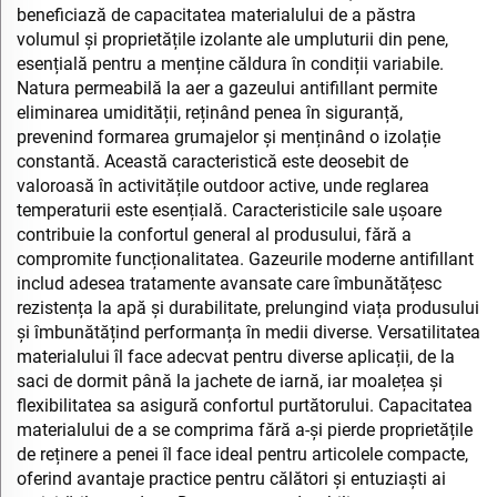
beneficiază de capacitatea materialului de a păstra
volumul și proprietățile izolante ale umpluturii din pene,
esențială pentru a menține căldura în condiții variabile.
Natura permeabilă la aer a gazeului antifillant permite
eliminarea umidității, reținând penea în siguranță,
prevenind formarea grumajelor și menținând o izolație
constantă. Această caracteristică este deosebit de
valoroasă în activitățile outdoor active, unde reglarea
temperaturii este esențială. Caracteristicile sale ușoare
contribuie la confortul general al produsului, fără a
compromite funcționalitatea. Gazeurile moderne antifillant
includ adesea tratamente avansate care îmbunătățesc
rezistența la apă și durabilitate, prelungind viața produsului
și îmbunătățind performanța în medii diverse. Versatilitatea
materialului îl face adecvat pentru diverse aplicații, de la
saci de dormit până la jachete de iarnă, iar moalețea și
flexibilitatea sa asigură confortul purtătorului. Capacitatea
materialului de a se comprima fără a-și pierde proprietățile
de reținere a penei îl face ideal pentru articolele compacte,
oferind avantaje practice pentru călători și entuziaști ai