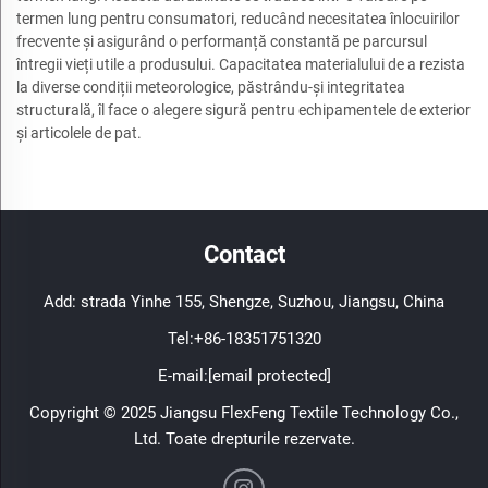
termen lung pentru consumatori, reducând necesitatea înlocuirilor
frecvente și asigurând o performanță constantă pe parcursul
întregii vieți utile a produsului. Capacitatea materialului de a rezista
la diverse condiții meteorologice, păstrându-și integritatea
structurală, îl face o alegere sigură pentru echipamentele de exterior
și articolele de pat.
Contact
Add: strada Yinhe 155, Shengze, Suzhou, Jiangsu, China
Tel:
+86-18351751320
E-mail:
[email protected]
Copyright © 2025 Jiangsu FlexFeng Textile Technology Co.,
Ltd. Toate drepturile rezervate.