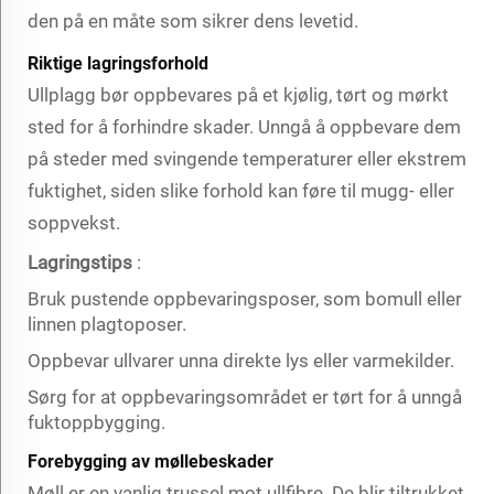
den på en måte som sikrer dens levetid.
Riktige lagringsforhold
Ullplagg bør oppbevares på et kjølig, tørt og mørkt
sted for å forhindre skader. Unngå å oppbevare dem
på steder med svingende temperaturer eller ekstrem
fuktighet, siden slike forhold kan føre til mugg- eller
soppvekst.
Lagringstips
:
Bruk pustende oppbevaringsposer, som bomull eller
linnen plagtoposer.
Oppbevar ullvarer unna direkte lys eller varmekilder.
Sørg for at oppbevaringsområdet er tørt for å unngå
fuktoppbygging.
Forebygging av møllebeskader
Møll er en vanlig trussel mot ullfibre. De blir tiltrukket