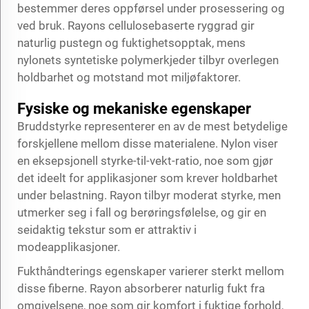
bestemmer deres oppførsel under prosessering og
ved bruk. Rayons cellulosebaserte ryggrad gir
naturlig pustegn og fuktighetsopptak, mens
nylonets syntetiske polymerkjeder tilbyr overlegen
holdbarhet og motstand mot miljøfaktorer.
Fysiske og mekaniske egenskaper
Bruddstyrke representerer en av de mest betydelige
forskjellene mellom disse materialene. Nylon viser
en eksepsjonell styrke-til-vekt-ratio, noe som gjør
det ideelt for applikasjoner som krever holdbarhet
under belastning. Rayon tilbyr moderat styrke, men
utmerker seg i fall og berøringsfølelse, og gir en
seidaktig tekstur som er attraktiv i
modeapplikasjoner.
Fukthåndterings egenskaper varierer sterkt mellom
disse fiberne. Rayon absorberer naturlig fukt fra
omgivelsene, noe som gir komfort i fuktige forhold,