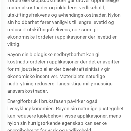
Totale eierskapskostnader går utover opprinnelige
materialkostnader og inkluderer vedlikehold,
utskiftingsfrekvens og avhendingskostnader. Nylon
sin holdbarhet fører vanligvis til lengre levetid og
redusert utskiftingsfrekvens, noe som gir
økonomiske fordeler i applikasjoner der levetid er
viktig.
Rayon sin biologiske nedbrytbarhet kan gi
kostnadsfordeler i applikasjoner der det er avgifter
for miljøutslepp eller der bærekraftsinitiativ gir
økonomiske insentiver. Materialets naturlige
nedbrytning reduserer langsiktige miljømessige
ansvarskostnader.
Energiforbruk i bruksfasen påvirker også
livssyklusøkonomien. Rayon sin naturlige pustegnhet
kan redusere kjølebehov i visse applikasjoner, mens
nylon sin hurtigtørkende egenskap kan senke
energibehovet for vask og vedlikehold.