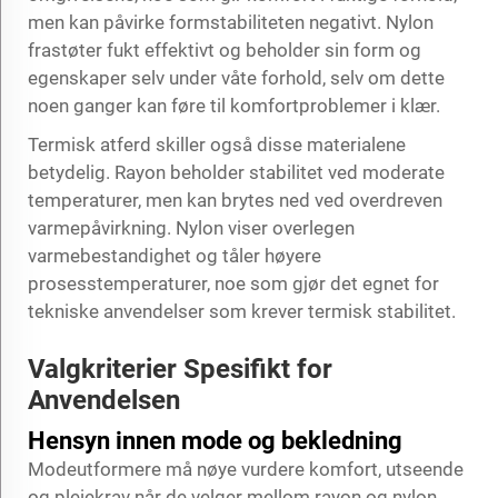
men kan påvirke formstabiliteten negativt. Nylon
frastøter fukt effektivt og beholder sin form og
egenskaper selv under våte forhold, selv om dette
noen ganger kan føre til komfortproblemer i klær.
Termisk atferd skiller også disse materialene
betydelig. Rayon beholder stabilitet ved moderate
temperaturer, men kan brytes ned ved overdreven
varmepåvirkning. Nylon viser overlegen
varmebestandighet og tåler høyere
prosesstemperaturer, noe som gjør det egnet for
tekniske anvendelser som krever termisk stabilitet.
Valgkriterier Spesifikt for
Anvendelsen
Hensyn innen mode og bekledning
Modeutformere må nøye vurdere komfort, utseende
og pleiekrav når de velger mellom
rayon og nylon
.