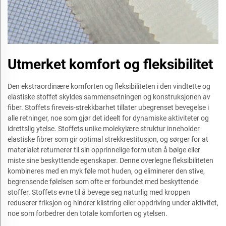
Utmerket komfort og fleksibilitet
Den ekstraordinære komforten og fleksibiliteten i den vindtette og
elastiske stoffet skyldes sammensetningen og konstruksjonen av
fiber. Stoffets fireveis-strekkbarhet tillater ubegrenset bevegelse i
alle retninger, noe som gjør det ideelt for dynamiske aktiviteter og
idrettslig ytelse. Stoffets unike molekylære struktur inneholder
elastiske fibrer som gir optimal strekkrestitusjon, og sørger for at
materialet returnerer til sin opprinnelige form uten å bølge eller
miste sine beskyttende egenskaper. Denne overlegne fleksibiliteten
kombineres med en myk føle mot huden, og eliminerer den stive,
begrensende følelsen som ofte er forbundet med beskyttende
stoffer. Stoffets evne til å bevege seg naturlig med kroppen
reduserer friksjon og hindrer klistring eller oppdriving under aktivitet,
noe som forbedrer den totale komforten og ytelsen.