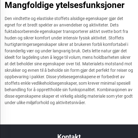
Mangfoldige ytelsesfunksjoner
Den vindtette og elastiske stoffets alsidige egenskaper gjør det
egnet for et bredt spekter av anvendelser og aktiviteter. Dets
fuktabsorberende egenskaper transporterer aktivt svette bort fra
huden og sikrer komfort under intensiv fysisk aktivitet. Stoffets
hurtigtørringersegenskaper sikrer at brukeren forbli komfortabel i
foranderlig vær og under langvarig bruk. Dets lette natur gjør det
ideelt for lagdeling uten å legge til volum, mens holdbarheten sikrer
at det beholder sine egenskaper over tid. Materialets motstand mot
skrukker og evnen til å beholde sin form gjør det perfekt for reiser og
oppbevaring i pakker. Disse ytelsesegenskapene er forbedret av
stoffets enkle vedlikeholdsegenskaper, som krever minimal spesiell
behandling for å opprettholde sin funksjonalitet. Kombinasjonen av
disse egenskapene skaper et virkelig alsidig materiale som yter godt
under ulike miljøforhold og aktivitetsnivåer.
Kontakt