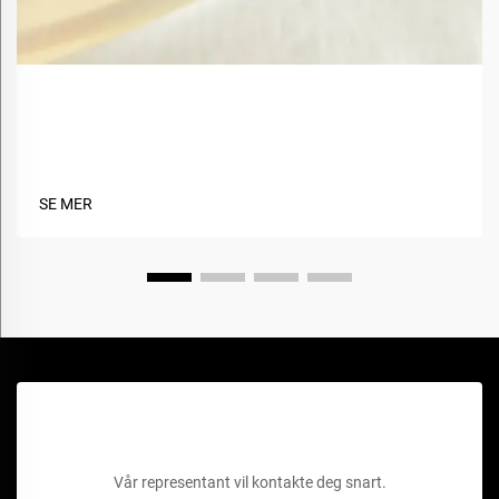
Hva er fordelene med å bruke biobaserte materialer
i tekstiler?
SE MER
Få et gratis tilbud
Vår representant vil kontakte deg snart.