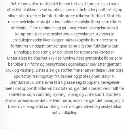
Dette innovative materialet har en tettvevd konstruksjon som
effektivt blokkerer vind samtidig som det beholder pustbarhet, og
sikrer at brukere er komfortable under ulike værforhold. Stoffets
unike molekylære struktur inneholder elastiske fibrer som tillater
strekning i flere retninger, og gir ubegrenset bevegelse uten å
kompromittere sine beskyttende egenskaper. Avanserte
produksjonsteknikker skaper mikroskopiske barriereer som
forhindrer vindgjennomtrenging samtidig som fuktdamp kan
unnslippe, noe som gjør det ideelt for utendørsaktiviteter.
Materialets holdbarhet skyldes høykvalitets syntetiske fibrer som
beholder sin form og beskyttende egenskaper selv etter gjentatt
bruk og vasking. Dette alsidige stoffet finner anvendelse i utendørs
sportstøy, treningstøy, fritidsklær og profesjonell utstyr til
utendørsbruk. Dets evne til å tilpasse seg kroppens bevegelser
mens det opprettholder vindmotstand, gjør det spesielt verdifullt for
aktiviteter som vandring, sykling, løping og vintersport. Stoffets
ytelse forbedres av dets lettvint natur, noe som gjør det behagelig å
bære over lengre tid samtidig som det gir nødvendig beskyttelse
mot vindkjøling.