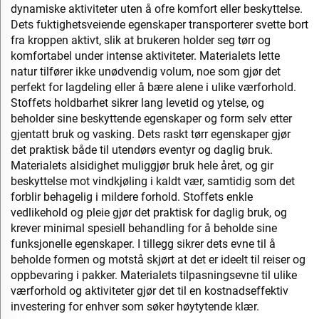
dynamiske aktiviteter uten å ofre komfort eller beskyttelse.
Dets fuktighetsveiende egenskaper transporterer svette bort
fra kroppen aktivt, slik at brukeren holder seg tørr og
komfortabel under intense aktiviteter. Materialets lette
natur tilfører ikke unødvendig volum, noe som gjør det
perfekt for lagdeling eller å bære alene i ulike værforhold.
Stoffets holdbarhet sikrer lang levetid og ytelse, og
beholder sine beskyttende egenskaper og form selv etter
gjentatt bruk og vasking. Dets raskt tørr egenskaper gjør
det praktisk både til utendørs eventyr og daglig bruk.
Materialets alsidighet muliggjør bruk hele året, og gir
beskyttelse mot vindkjøling i kaldt vær, samtidig som det
forblir behagelig i mildere forhold. Stoffets enkle
vedlikehold og pleie gjør det praktisk for daglig bruk, og
krever minimal spesiell behandling for å beholde sine
funksjonelle egenskaper. I tillegg sikrer dets evne til å
beholde formen og motstå skjørt at det er ideelt til reiser og
oppbevaring i pakker. Materialets tilpasningsevne til ulike
værforhold og aktiviteter gjør det til en kostnadseffektiv
investering for enhver som søker høytytende klær.