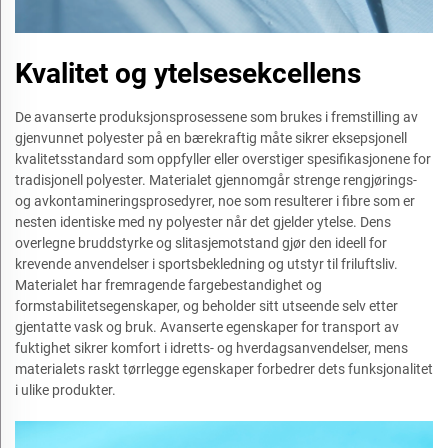
Kvalitet og ytelsesekcellens
De avanserte produksjonsprosessene som brukes i fremstilling av
gjenvunnet polyester på en bærekraftig måte sikrer eksepsjonell
kvalitetsstandard som oppfyller eller overstiger spesifikasjonene for
tradisjonell polyester. Materialet gjennomgår strenge rengjørings-
og avkontamineringsprosedyrer, noe som resulterer i fibre som er
nesten identiske med ny polyester når det gjelder ytelse. Dens
overlegne bruddstyrke og slitasjemotstand gjør den ideell for
krevende anvendelser i sportsbekledning og utstyr til friluftsliv.
Materialet har fremragende fargebestandighet og
formstabilitetsegenskaper, og beholder sitt utseende selv etter
gjentatte vask og bruk. Avanserte egenskaper for transport av
fuktighet sikrer komfort i idretts- og hverdagsanvendelser, mens
materialets raskt tørrlegge egenskaper forbedrer dets funksjonalitet
i ulike produkter.