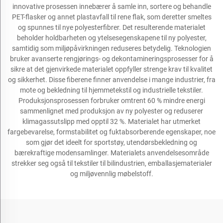
innovative prosessen innebærer å samle inn, sortere og behandle
PET-flasker og annet plastavfall til rene flak, som deretter smeltes
og spunnes til nye polyesterfibrer. Det resulterende materialet
beholder holdbarheten og ytelsesegenskapene til ny polyester,
samtidig som miljøpåvirkningen reduseres betydelig. Teknologien
bruker avanserte rengjørings- og dekontamineringsprosesser for å
sikre at det gjenvirkede materialet oppfyller strenge krav til kvalitet
og sikkerhet. Disse fiberene finner anvendelse i mange industrier, fra
mote og bekledning til hjemmetekstil og industrielle tekstiler.
Produksjonsprosessen forbruker omtrent 60 % mindre energi
sammenlignet med produksjon av ny polyester og reduserer
klimagassutslipp med opptil 32 %. Materialet har utmerket
fargebevarelse, formstabilitet og fuktabsorberende egenskaper, noe
som gjør det ideelt for sportstøy, utendørsbekledning og
bærekraftige modensamlinger. Materialets anvendelsesområde
strekker seg også til tekstiler til bilindustrien, emballasjematerialer
og miljøvennlig møbelstoff.