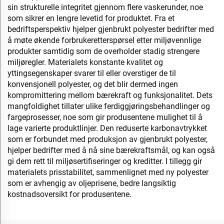
sin strukturelle integritet gjennom flere vaskerunder, noe
som sikrer en lengre levetid for produktet. Fra et
bedriftsperspektiv hjelper gjenbrukt polyester bedrifter med
å møte økende forbrukeretterspørsel etter miljøvennlige
produkter samtidig som de overholder stadig strengere
miljøregler. Materialets konstante kvalitet og
yttingsegenskaper svarer til eller overstiger de til
konvensjonell polyester, og det blir dermed ingen
kompromittering mellom bærekraft og funksjonalitet. Dets
mangfoldighet tillater ulike ferdiggjøringsbehandlinger og
fargeprosesser, noe som gir produsentene mulighet til å
lage varierte produktlinjer. Den reduserte karbonavtrykket
som er forbundet med produksjon av gjenbrukt polyester,
hjelper bedrifter med å nå sine bærekraftsmål, og kan også
gi dem rett til miljøsertifiseringer og kreditter. I tillegg gir
materialets prisstabilitet, sammenlignet med ny polyester
som er avhengig av oljeprisene, bedre langsiktig
kostnadsoversikt for produsentene.