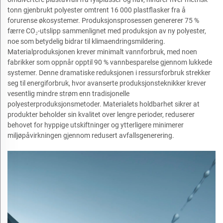
tonn gjenbrukt polyester omtrent 16 000 plastflasker fra å
forurense økosystemer. Produksjonsprosessen genererer 75 %
færre CO₂-utslipp sammenlignet med produksjon av ny polyester,
noe som betydelig bidrar til klimaendringsmildering.
Materialproduksjonen krever minimalt vannforbruk, med noen
fabrikker som oppnår opptil 90 % vannbesparelse gjennom lukkede
systemer. Denne dramatiske reduksjonen i ressursforbruk strekker
seg til energiforbruk, hvor avanserte produksjonsteknikker krever
vesentlig mindre strøm enn tradisjonelle
polyesterproduksjonsmetoder. Materialets holdbarhet sikrer at
produkter beholder sin kvalitet over lengre perioder, reduserer
behovet for hyppige utskiftninger og ytterligere minimerer
miljøpåvirkningen gjennom redusert avfallsgenerering.