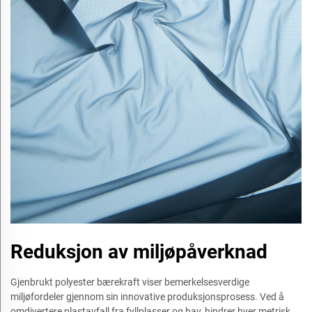
Reduksjon av miljøpåverknad
Gjenbrukt polyester bærekraft viser bemerkelsesverdige
miljøfordeler gjennom sin innovative produksjonsprosess. Ved å
omdivertere plastavfall fra fyllplasser og hav, hindrer hver metrisk