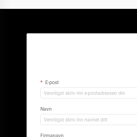
E-post
Navn
Firmanavn