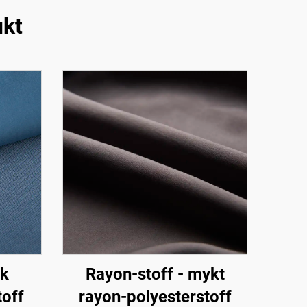
ukt
sk
Rayon-stoff - mykt
toff
rayon-polyesterstoff