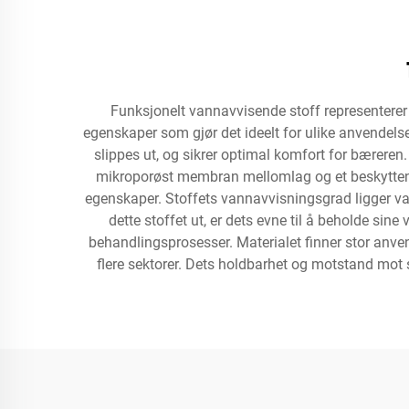
Funksjonelt vannavvisende stoff representere
egenskaper som gjør det ideelt for ulike anvendels
slippes ut, og sikrer optimal komfort for bæreren
mikroporøst membran mellomlag og et beskytten
egenskaper. Stoffets vannavvisningsgrad ligger va
dette stoffet ut, er dets evne til å beholde si
behandlingsprosesser. Materialet finner stor anvend
flere sektorer. Dets holdbarhet og motstand mot sl