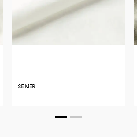
Hvordan forbedrer biobaserte
materialer stoffbærekraft?
SE MER