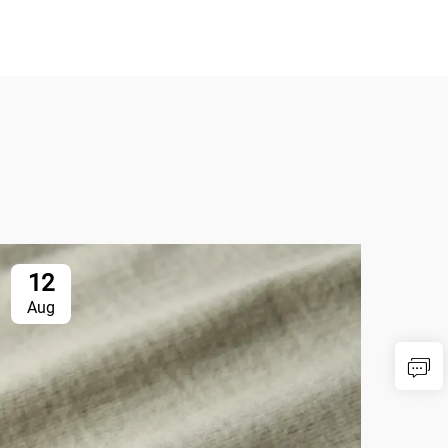
12
1
Aug
Au