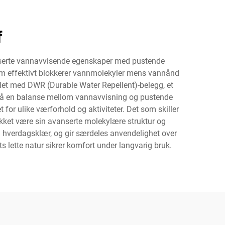
f
anserte vannavvisende egenskaper med pustende
 som effektivt blokkerer vannmolekyler mens vannånd
ndlet med DWR (Durable Water Repellent)-belegg, et
nå en balanse mellom vannavvisning og pustende
r ulike værforhold og aktiviteter. Det som skiller
takket være sin avanserte molekylære struktur og
 og hverdagsklær, og gir særdeles anvendelighet over
ts lette natur sikrer komfort under langvarig bruk.