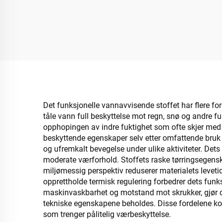
Det funksjonelle vannavvisende stoffet har flere for
tåle vann full beskyttelse mot regn, snø og andre 
opphopingen av indre fuktighet som ofte skjer med t
beskyttende egenskaper selv etter omfattende bruk o
og ufremkalt bevegelse under ulike aktiviteter. Det
moderate værforhold. Stoffets raske tørringsegenska
miljømessig perspektiv reduserer materialets levetid
opprettholde termisk regulering forbedrer dets funks
maskinvaskbarhet og motstand mot skrukker, gjør det
tekniske egenskapene beholdes. Disse fordelene kom
som trenger pålitelig værbeskyttelse.