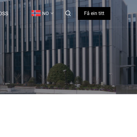
OSS
Få ein titt
NO