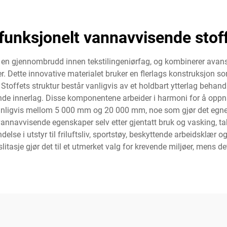
funksjonelt vannavvisende stof
r en gjennombrudd innen tekstilingeniørfag, og kombinerer av
er. Dette innovative materialet bruker en flerlags konstruksjon
. Stoffets struktur består vanligvis av et holdbart ytterlag beha
de innerlag. Disse komponentene arbeider i harmoni for å opp
nligvis mellom 5 000 mm og 20 000 mm, noe som gjør det egnet fo
ne vannavvisende egenskaper selv etter gjentatt bruk og vasking, 
else i utstyr til friluftsliv, sportstøy, beskyttende arbeidsklær
itasje gjør det til et utmerket valg for krevende miljøer, mens de