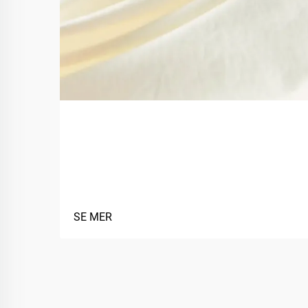
Hva er fordelene med å bruke
biobaserte materialer i
tekstiler?
SE MER