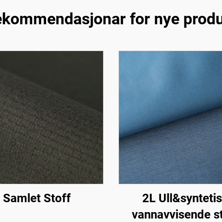
kommendasjonar for nye prod
Samlet Stoff
2L Ull&synteti
vannavvisende s