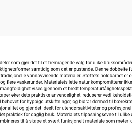
deler som gjør det til et fremragende valg for ulike bruksområder.
fuktighetsformer samtidig som det er pustende. Denne dobbelte f
radisjonelle vannavvisende materialer. Stoffets holdbarhet er en
g flere vaskerunder. Materialets lette natur kompromitterer ikke
s mangfoldighet vises gjennom et bredt temperaturtålighetsspekt
per øker dets praktiske anvendelighet, reduserer vedlikeholdsti
 behovet for hyppige utskiftninger, og bidrar dermed til bærekraft
jonalitet og gjør det ideelt for utendørsaktiviteter og profesjone
 praktisk for daglig bruk. Materialets tilpasningsevne til ulike
bineres til å skape et svært funksjonelt materiale som møter k