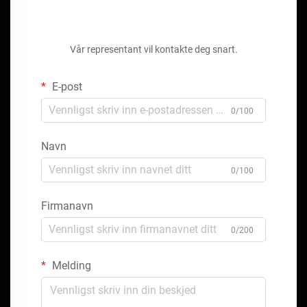
Få et gratis tilbud
Vår representant vil kontakte deg snart.
E-post
0/100
Navn
0/100
Firmanavn
0/200
Melding