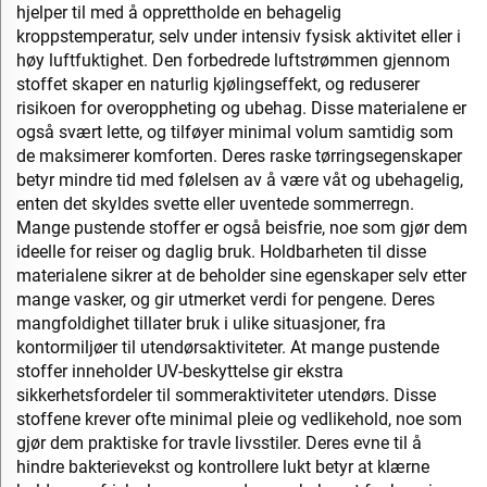
hjelper til med å opprettholde en behagelig
kroppstemperatur, selv under intensiv fysisk aktivitet eller i
høy luftfuktighet. Den forbedrede luftstrømmen gjennom
stoffet skaper en naturlig kjølingseffekt, og reduserer
risikoen for overoppheting og ubehag. Disse materialene er
også svært lette, og tilføyer minimal volum samtidig som
de maksimerer komforten. Deres raske tørringsegenskaper
betyr mindre tid med følelsen av å være våt og ubehagelig,
enten det skyldes svette eller uventede sommerregn.
Mange pustende stoffer er også beisfrie, noe som gjør dem
ideelle for reiser og daglig bruk. Holdbarheten til disse
materialene sikrer at de beholder sine egenskaper selv etter
mange vasker, og gir utmerket verdi for pengene. Deres
mangfoldighet tillater bruk i ulike situasjoner, fra
kontormiljøer til utendørsaktiviteter. At mange pustende
stoffer inneholder UV-beskyttelse gir ekstra
sikkerhetsfordeler til sommeraktiviteter utendørs. Disse
stoffene krever ofte minimal pleie og vedlikehold, noe som
gjør dem praktiske for travle livsstiler. Deres evne til å
hindre bakterievekst og kontrollere lukt betyr at klærne