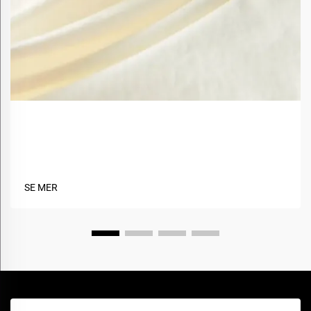
Hva er fordelene med å bruke biobaserte materialer
i tekstiler?
SE MER