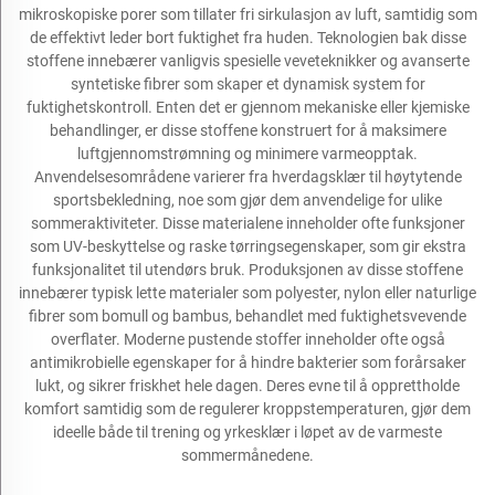
mikroskopiske porer som tillater fri sirkulasjon av luft, samtidig som
de effektivt leder bort fuktighet fra huden. Teknologien bak disse
stoffene innebærer vanligvis spesielle veveteknikker og avanserte
syntetiske fibrer som skaper et dynamisk system for
fuktighetskontroll. Enten det er gjennom mekaniske eller kjemiske
behandlinger, er disse stoffene konstruert for å maksimere
luftgjennomstrømning og minimere varmeopptak.
Anvendelsesområdene varierer fra hverdagsklær til høytytende
sportsbekledning, noe som gjør dem anvendelige for ulike
sommeraktiviteter. Disse materialene inneholder ofte funksjoner
som UV-beskyttelse og raske tørringsegenskaper, som gir ekstra
funksjonalitet til utendørs bruk. Produksjonen av disse stoffene
innebærer typisk lette materialer som polyester, nylon eller naturlige
fibrer som bomull og bambus, behandlet med fuktighetsvevende
overflater. Moderne pustende stoffer inneholder ofte også
antimikrobielle egenskaper for å hindre bakterier som forårsaker
lukt, og sikrer friskhet hele dagen. Deres evne til å opprettholde
komfort samtidig som de regulerer kroppstemperaturen, gjør dem
ideelle både til trening og yrkesklær i løpet av de varmeste
sommermånedene.