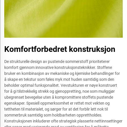
Komfortforbedret konstruksjon
De strukturelle design av pustende sommerstoff prioriteterer
komfort gjennom innovative konstruksjonsteknikker. Stoffene
bruker en kombinasjon av mekaniske og kjemiske behandlinger for
å skape en tekstur som føles myk mot huden samtidig som den
beholder optimal funksjonalitet. Vevstukturen er nøye konstruert
for å gi tilstrekkelig strekk og gjenoppretting, noe som muliggjør
ubegrenset bevegelse uten å kompromittere stoffets pustende
egenskaper. Spesiell oppmerksomhet er rettet mot vekten og
tettheten til materialet, og sørger for at det forblir lett nok til
sommerbruk samtidig som holdbarheten opprettholdes.
Konstruksjonen inkluderer ofte strategisk plasserte nettinnsettinger
eller soner med varierende grad av ventilasjon for å målrette