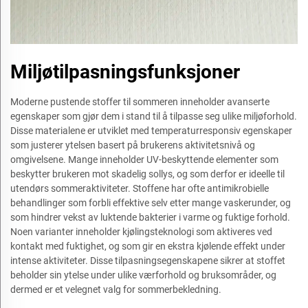
Miljøtilpasningsfunksjoner
Moderne pustende stoffer til sommeren inneholder avanserte
egenskaper som gjør dem i stand til å tilpasse seg ulike miljøforhold.
Disse materialene er utviklet med temperaturresponsiv egenskaper
som justerer ytelsen basert på brukerens aktivitetsnivå og
omgivelsene. Mange inneholder UV-beskyttende elementer som
beskytter brukeren mot skadelig sollys, og som derfor er ideelle til
utendørs sommeraktiviteter. Stoffene har ofte antimikrobielle
behandlinger som forbli effektive selv etter mange vaskerunder, og
som hindrer vekst av luktende bakterier i varme og fuktige forhold.
Noen varianter inneholder kjølingsteknologi som aktiveres ved
kontakt med fuktighet, og som gir en ekstra kjølende effekt under
intense aktiviteter. Disse tilpasningsegenskapene sikrer at stoffet
beholder sin ytelse under ulike værforhold og bruksområder, og
dermed er et velegnet valg for sommerbekledning.