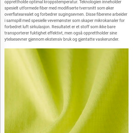
opprettholde optimal kroppstemperatur. Teknologien inneholder
spesielt utformede fiber med modifiserte tverrsnitt som øker
overflatearealet og forbedrer sugingsevnen. Disse fiberene arbeider
i samspill med spesielle vevemønster som skaper mikrokanaler for
forbedret luft sirkulasjon. Resultatet er et stoff som ikke bare
transporterer fuktighet effektivt, men også opprettholder sine
ytelsesevner gjennom ekstensiv bruk og gjentatte vaskerunder.