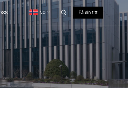
OSS
Få ein titt
NO