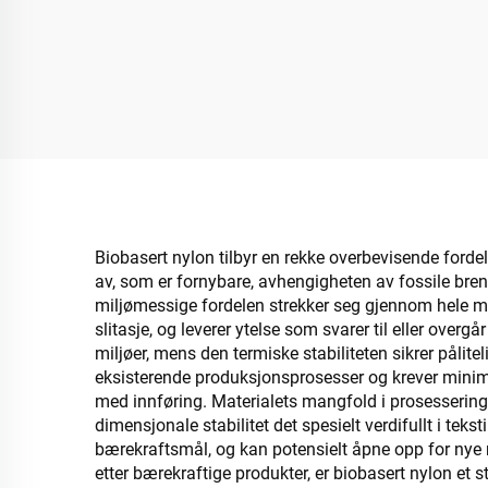
Biobasert nylon tilbyr en rekke overbevisende forde
av, som er fornybare, avhengigheten av fossile bre
miljømessige fordelen strekker seg gjennom hele mat
slitasje, og leverer ytelse som svarer til eller over
miljøer, mens den termiske stabiliteten sikrer pålit
eksisterende produksjonsprosesser og krever minima
med innføring. Materialets mangfold i prosessering gir
dimensjonale stabilitet det spesielt verdifullt i tek
bærekraftsmål, og kan potensielt åpne opp for nye
etter bærekraftige produkter, er biobasert nylon et s