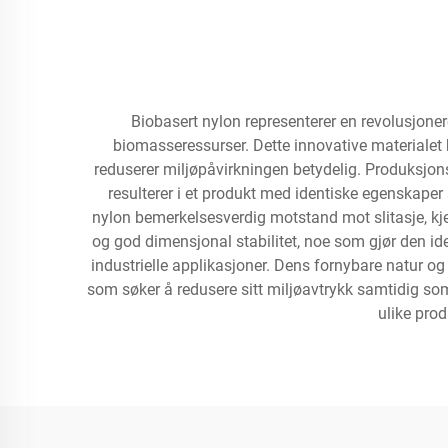
Biobasert nylon representerer en revolusjoner
biomasseressurser. Dette innovative materialet
reduserer miljøpåvirkningen betydelig. Produksjo
resulterer i et produkt med identiske egenskape
nylon bemerkelsesverdig motstand mot slitasje, k
og god dimensjonal stabilitet, noe som gjør den i
industrielle applikasjoner. Dens fornybare natur og
som søker å redusere sitt miljøavtrykk samtidig som h
ulike pro