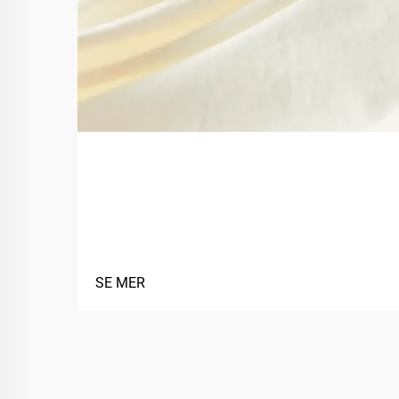
Hva er fordelene med å bruke
biobaserte materialer i
tekstiler?
SE MER