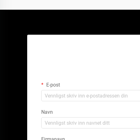
E-post
Navn
Firmanavn