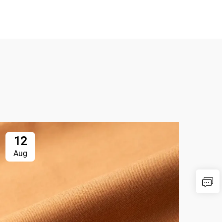
12
1
Aug
Au