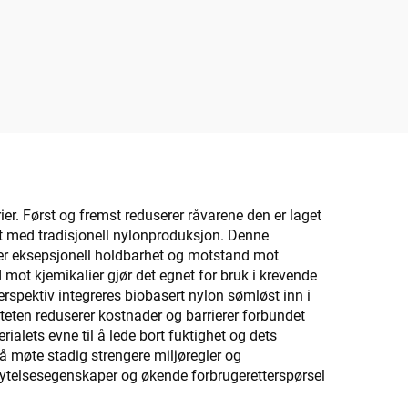
er. Først og fremst reduserer råvarene den er laget
et med tradisjonell nylonproduksjon. Denne
iser eksepsjonell holdbarhet og motstand mot
d mot kjemikalier gjør det egnet for bruk i krevende
erspektiv integreres biobasert nylon sømløst inn i
eten reduserer kostnader og barrierer forbundet
rialets evne til å lede bort fuktighet og dets
 å møte stadig strengere miljøregler og
ytelsesegenskaper og økende forbrugeretterspørsel