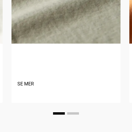
Hva er fordelene med å bruke
naturlige fibre i tekstiler?
SE MER