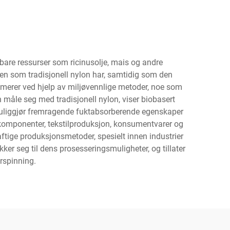
ybare ressurser som ricinusolje, mais og andre
en som tradisjonell nylon har, samtidig som den
merer ved hjelp av miljøvennlige metoder, noe som
måle seg med tradisjonell nylon, viser biobasert
muliggjør fremragende fuktabsorberende egenskaper
lkomponenter, tekstilproduksjon, konsumentvarer og
aftige produksjonsmetoder, spesielt innen industrier
kker seg til dens prosesseringsmuligheter, og tillater
rspinning.