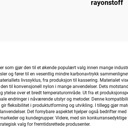
rayonstoff
ler som gjør den til et økende populært valg innen mange industri
nsler og fører til en vesentlig mindre karbonavtrykk sammenlign
eriallets livssyklus, fra produksjon til kassering. Materialet v
går den til konvensjonell nylon i mange anvendelser. Dets motstan
elig ytelse over et bredt temperaturområde. Ut fra et produksjonsp
le endringer i nåværende utstyr og metoder. Denne kompatibilit
 fleksibilitet i produktutforming og utvikling. I tillegg gjør mate
stilanvendelser. Det fornybare aspektet hjelper også bedrifter med
 markeder og kundegrupper. Videre, med sin konkurransedyktige 
trategisk valg for fremtidsrettede produsenter.