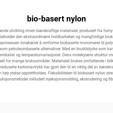
bio-basert nylon
ende utvikling innen bærekraftige materialer, produsert fra forn
 beholder den ekstraordinære holdbarheten og mangfoldige bruk
nsprosessen innebærer å omforme biobaserte monomerer til poly
r som petroleumbaserte alternativer. Med en bruddstyrke som kan 
jemikalier og temperaturvariasjoner. Dens molekylære struktur 
deell for mange bruksområder. Materialet brukes omfattende i bi
 reduserte karbonavtrykk har gjort den til en viktig del av bærekr
øy ytelse opprettholdes. Fleksibiliteten til biobasert nylon stre
duksjonsmetoder inkludert injeksjonsmolding, ekstrudering og fib