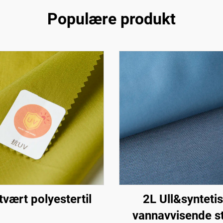
Populære produkt
tvært polyestertil
2L Ull&synteti
vannavvisende s