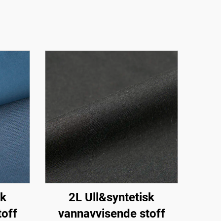
sk
2L Ull&syntetisk
toff
vannavvisende stoff