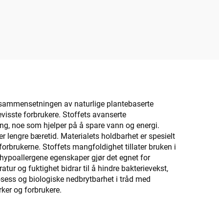
gir sammensetningen av naturlige plantebaserte
evisste forbrukere. Stoffets avanserte
ing, noe som hjelper på å spare vann og energi.
 lengre bæretid. Materialets holdbarhet er spesielt
 forbrukerne. Stoffets mangfoldighet tillater bruken i
ts hypoallergene egenskaper gjør det egnet for
ur og fuktighet bidrar til å hindre bakterievekst,
osess og biologiske nedbrytbarhet i tråd med
rker og forbrukere.