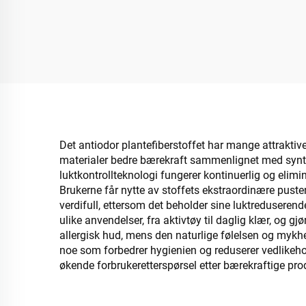
Det antiodor plantefiberstoffet har mange attraktive
materialer bedre bærekraft sammenlignet med syntetis
luktkontrollteknologi fungerer kontinuerlig og elim
Brukerne får nytte av stoffets ekstraordinære puste
verdifull, ettersom det beholder sine luktreduserende
ulike anvendelser, fra aktivtøy til daglig klær, og g
allergisk hud, mens den naturlige følelsen og mykhet
noe som forbedrer hygienien og reduserer vedlikehol
økende forbrukeretterspørsel etter bærekraftige produ