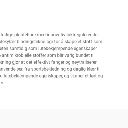
turlige plantefibre med innovativ luktregulerende
lekylær bindingsteknologi for å skape et stoff som
arheten samtidig som lutebekjempende egenskaper
ntimikrobielle stoffer som blir varig bundet til
ing gjør at det effektivt fanger og nøytraliserer
vendelser, fra sportsbekledning og daglig klær til
d lutebekjempende egenskaper, og skaper et tørt og
r.