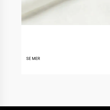
Hvordan forbedrer biobaserte
materialer stoffbærekraft?
SE MER