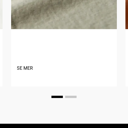
Hva er fordelene med å bruke
naturlige fibre i tekstiler?
SE MER