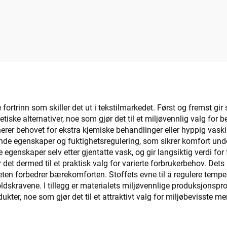
 fortrinn som skiller det ut i tekstilmarkedet. Først og fremst 
ke alternativer, noe som gjør det til et miljøvennlig valg for b
inerer behovet for ekstra kjemiske behandlinger eller hyppig vask
nde egenskaper og fuktighetsregulering, som sikrer komfort under
 egenskaper selv etter gjentatte vask, og gir langsiktig verdi for
jør det dermed til et praktisk valg for varierte forbrukerbehov. De
en forbedrer bærekomforten. Stoffets evne til å regulere temperat
dskravene. I tillegg er materialets miljøvennlige produksjonspr
kter, noe som gjør det til et attraktivt valg for miljøbevisste me