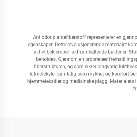
Antiodor plantefiberstoff representerer en gjenn
egenskaper. Dette revolusjonerende materialet kom
aktivt bekjemper luktframkallende bakterier. S
beholdes. Gjennom en proprietær fremstillingspr
fiberstrukturen, og som sikrer langvarig luktbes
lutmolekyler samtidig som mykhet og komfort behol
hjemmetekstiler og medisinske plagg. Materialets 
f