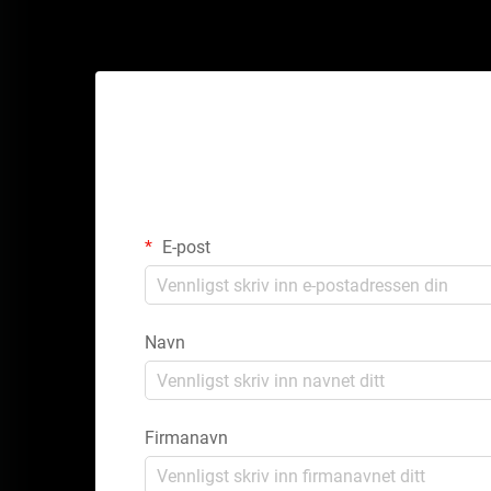
E-post
Navn
Firmanavn