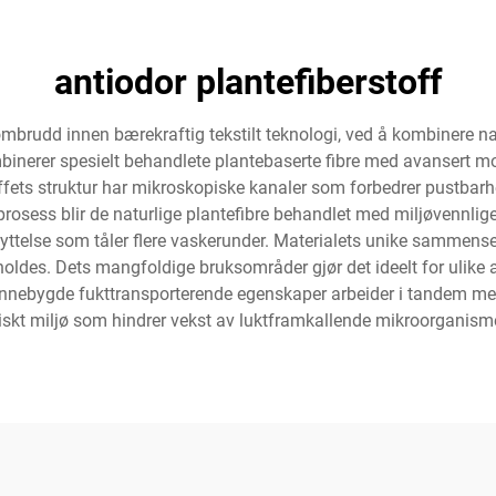
antiodor plantefiberstoff
ombrudd innen bærekraftig tekstilt teknologi, ved å kombinere na
binerer spesielt behandlete plantebaserte fibre med avansert mo
toffets struktur har mikroskopiske kanaler som forbedrer pustb
osess blir de naturlige plantefibre behandlet med miljøvennlige a
kyttelse som tåler flere vaskerunder. Materialets unike sammensetn
des. Dets mangfoldige bruksområder gjør det ideelt for ulike an
innebygde fukttransporterende egenskaper arbeider i tandem me
riskt miljø som hindrer vekst av luktframkallende mikroorganisme