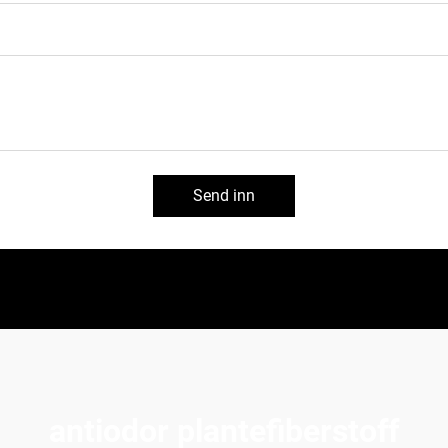
Send inn
antiodor plantefiberstoff