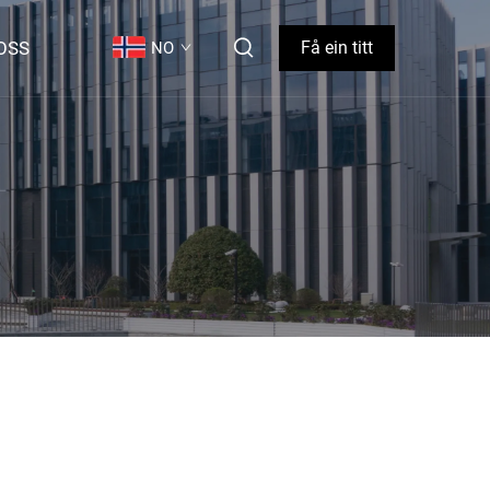
OSS
Få ein titt
NO