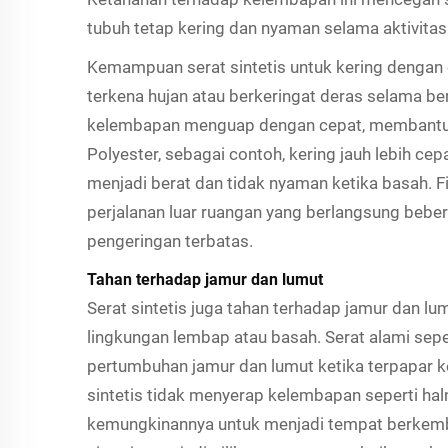
tubuh tetap kering dan nyaman selama aktivitas 
Kemampuan serat sintetis untuk kering dengan 
terkena hujan atau berkeringat deras selama b
kelembapan menguap dengan cepat, membantu m
Polyester, sebagai contoh, kering jauh lebih cep
menjadi berat dan tidak nyaman ketika basah. Fi
perjalanan luar ruangan yang berlangsung bebera
pengeringan terbatas.
Tahan terhadap jamur dan lumut
Serat sintetis juga tahan terhadap jamur dan l
lingkungan lembap atau basah. Serat alami sepe
pertumbuhan jamur dan lumut ketika terpapar 
sintetis tidak menyerap kelembapan seperti haln
kemungkinannya untuk menjadi tempat berkemba