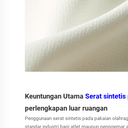
Keuntungan Utama
Serat sintetis
perlengkapan luar ruangan
Penggunaan
serat sintetis
pada pakaian olahrag
standar industri bagi atlet maupun penggemar ak