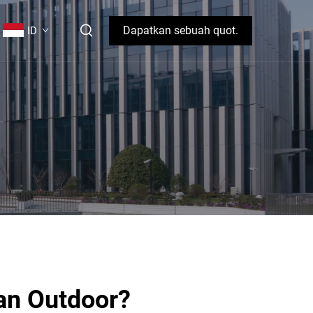
Dapatkan sebuah quot.
ID
an Outdoor?