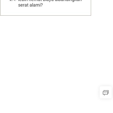
serat alami?