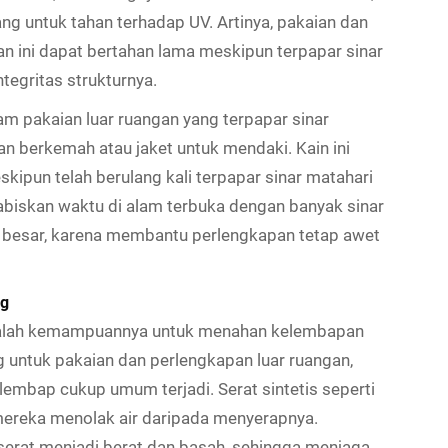
cang untuk tahan terhadap UV. Artinya, pakaian dan
an ini dapat bertahan lama meskipun terpapar sinar
tegritas strukturnya.
am pakaian luar ruangan yang terpapar sinar
n berkemah atau jaket untuk mendaki. Kain ini
pun telah berulang kali terpapar sinar matahari
biskan waktu di alam terbuka dengan banyak sinar
 besar, karena membantu perlengkapan tetap awet
ng
s adalah kemampuannya untuk menahan kelembapan
ng untuk pakaian dan perlengkapan luar ruangan,
 lembap cukup umum terjadi. Serat sintetis seperti
a mereka menolak air daripada menyerapnya.
erat menjadi berat dan basah, sehingga menjaga