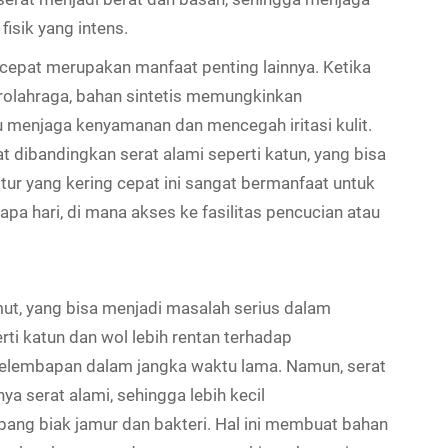
fisik yang intens.
cepat merupakan manfaat penting lainnya. Ketika
erolahraga, bahan sintetis memungkinkan
enjaga kenyamanan dan mencegah iritasi kulit.
at dibandingkan serat alami seperti katun, yang bisa
tur yang kering cepat ini sangat bermanfaat untuk
pa hari, di mana akses ke fasilitas pencucian atau
umut, yang bisa menjadi masalah serius dalam
rti katun dan wol lebih rentan terhadap
kelembapan dalam jangka waktu lama. Namun, serat
ya serat alami, sehingga lebih kecil
ng biak jamur dan bakteri. Hal ini membuat bahan