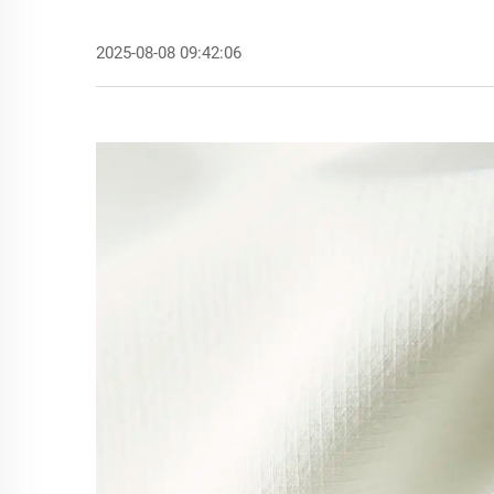
2025-08-08 09:42:06