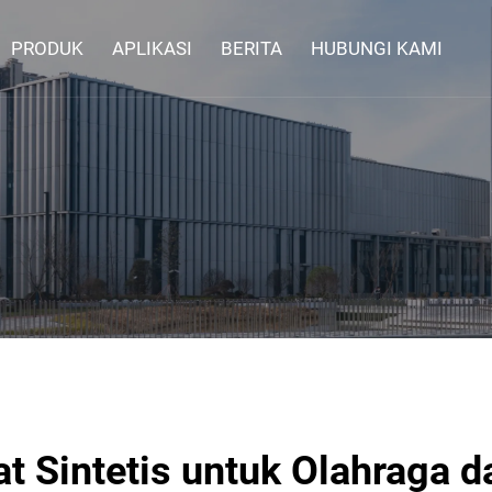
PRODUK
APLIKASI
BERITA
HUBUNGI KAMI
 Sintetis untuk Olahraga d