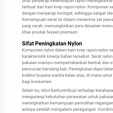
Sifat penyerap kelembapan rayon meningkatkan
terbuat dari kain krep rayon-nylon. Komponen 
dengan menyerap keringat, sehingga sangat idea
Kemampuan serat ini dalam menerima zat pewa
yang cerah, memungkinkan para desainer menca
khas produk fesyen premium.
Sifat Peningkatan Nylon
Komponen nylon dalam kain krep rayon-nylon se
karakteristik kinerja bahan tersebut. Serat nylo
pakaian mampu mempertahankan bentuk dan st
pencucian berulang kali. Peningkatan daya taha
koleksi busana wanita kelas atas, di mana um
bagi konsumen.
Selain itu, nilon berkontribusi terhadap ketahan
mengurangi kebutuhan perawatan untuk pakaian jad
meningkatkan kemampuan pemulihan regangan 
aslinya setelah mengalami peregangan. Kombinas