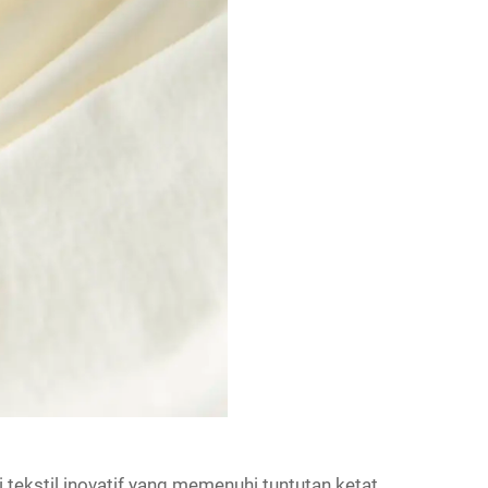
 tekstil inovatif yang memenuhi tuntutan ketat