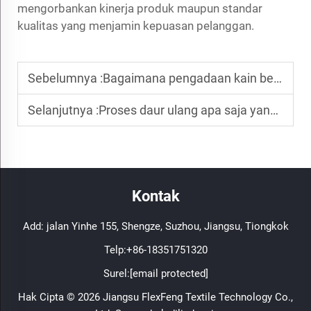
mengorbankan kinerja produk maupun standar
kualitas yang menjamin kepuasan pelanggan.
Sebelumnya :
Bagaimana pengadaan kain berkelanjutan menarik minat konsumen yang sadar lingkungan?
Selanjutnya :
Proses daur ulang apa saja yang mendukung pembuatan kain poliester daur ulang?
Kontak
Add: jalan Yinhe 155, Shengze, Suzhou, Jiangsu, Tiongkok
Telp:
+86-18351751320
Surel:
[email protected]
Hak Cipta © 2026 Jiangsu FlexFeng Textile Technology Co.,