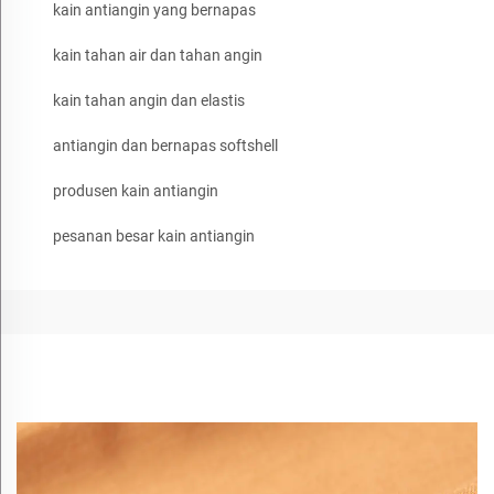
kain antiangin yang bernapas
kain tahan air dan tahan angin
kain tahan angin dan elastis
antiangin dan bernapas softshell
produsen kain antiangin
pesanan besar kain antiangin