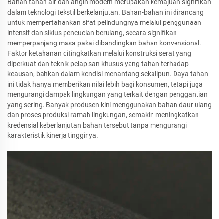
Bahan tahan air dan angin modern merupakan kemajuan signifikan
dalam teknologi tekstil berkelanjutan. Bahan-bahan ini dirancang
untuk mempertahankan sifat pelindungnya melalui penggunaan
intensif dan siklus pencucian berulang, secara signifikan
memperpanjang masa pakai dibandingkan bahan konvensional.
Faktor ketahanan ditingkatkan melalui konstruksi serat yang
diperkuat dan teknik pelapisan khusus yang tahan terhadap
keausan, bahkan dalam kondisi menantang sekalipun. Daya tahan
ini tidak hanya memberikan nilai lebih bagi konsumen, tetapi juga
mengurangi dampak lingkungan yang terkait dengan penggantian
yang sering. Banyak produsen kini menggunakan bahan daur ulang
dan proses produksi ramah lingkungan, semakin meningkatkan
kredensial keberlanjutan bahan tersebut tanpa mengurangi
karakteristik kinerja tingginya.