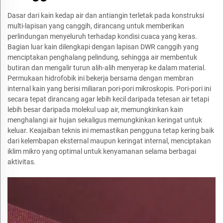
Dasar dari kain kedap air dan antiangin terletak pada konstruksi
multi-lapisan yang canggih, dirancang untuk memberikan
perlindungan menyeluruh terhadap kondisi cuaca yang keras.
Bagian luar kain dilengkapi dengan lapisan DWR canggih yang
menciptakan penghalang pelindung, sehingga air membentuk
butiran dan mengalir turun alih-alih menyerap ke dalam material.
Permukaan hidrofobik ini bekerja bersama dengan membran
internal kain yang berisi miliaran pori-pori mikroskopis. Pori-pori ini
secara tepat dirancang agar lebih kecil daripada tetesan air tetapi
lebih besar daripada molekul uap air, memungkinkan kain
menghalangi air hujan sekaligus memungkinkan keringat untuk
keluar. Keajaiban teknis ini memastikan pengguna tetap kering baik
dari kelembapan eksternal maupun keringat internal, menciptakan
iklim mikro yang optimal untuk kenyamanan selama berbagai
aktivitas.