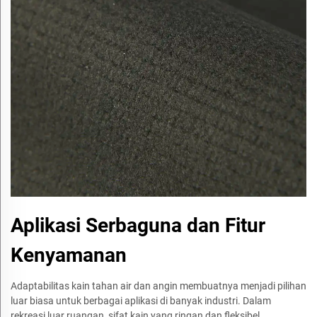
Aplikasi Serbaguna dan Fitur
Kenyamanan
Adaptabilitas kain tahan air dan angin membuatnya menjadi pilihan
luar biasa untuk berbagai aplikasi di banyak industri. Dalam
rekreasi luar ruangan, sifat kain yang ringan dan fleksibel