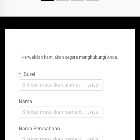
Dapatkan Penawaran Gratis
Perwakilan kami akan segera menghubungi Anda.
Surel
0/100
Nama
0/100
Nama Perusahaan
0/200