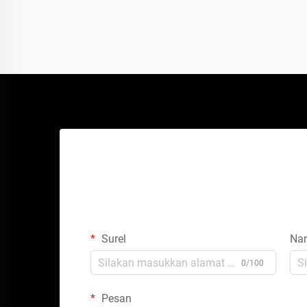
Surel
Na
0/100
Pesan