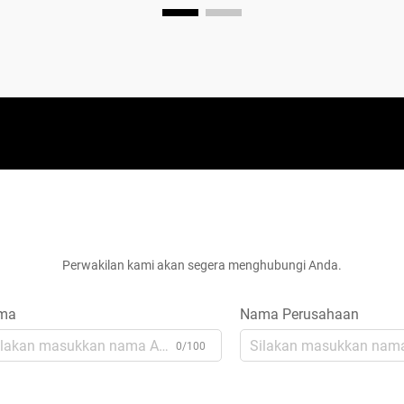
Dapatkan Penawaran Gratis
Perwakilan kami akan segera menghubungi Anda.
ma
Nama Perusahaan
0/100