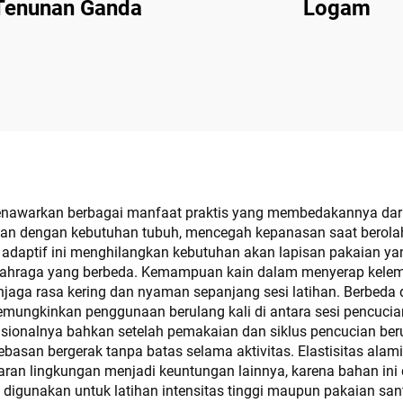
Tenunan Ganda
Logam
nawarkan berbagai manfaat praktis yang membedakannya dari
ikan dengan kebutuhan tubuh, mencegah kepanasan saat berola
 adaptif ini menghilangkan kebutuhan akan lapisan pakaian yan
 olahraga yang berbeda. Kemampuan kain dalam menyerap kel
njaga rasa kering dan nyaman sepanjang sesi latihan. Berbeda
emungkinkan penggunaan berulang kali di antara sesi pencuci
gsionalnya bahkan setelah pemakaian dan siklus pencucian ber
ebasan bergerak tanpa batas selama aktivitas. Elastisitas alam
ran lingkungan menjadi keuntungan lainnya, karena bahan ini d
 digunakan untuk latihan intensitas tinggi maupun pakaian san