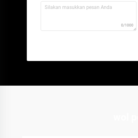
0/1000
wol p