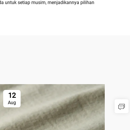
da untuk setiap musim, menjadikannya pilihan
12
1
Aug
Au