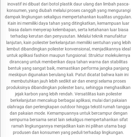
inovatif ini dibuat dari botol plastik daur ulang dan limbah pasca-
konsumen, yang diubah melalui proses canggih yang mengurangi
dampak lingkungan sekaligus mempertahankan kualitas unggulan.
Kain ini memiliki daya tahan yang ditingkatkan, kemampuan luar
biasa dalam menyerap kelembapan, serta ketahanan luar biasa
terhadap kerutan dan penyusutan. Melalui teknik manufaktur
lanjutan, kain poliester berkelanjutan memiliki sentuhan yang lebih
lembut dibandingkan poliester konvensional, menjadikannya ideal
untuk aplikasi fashion maupun fungsional. Struktur molekulernya
dirancang untuk memberikan daya tahan warna dan stabilitas
bentuk yang sangat baik, memastikan performa jangka panjang
meskipun digunakan berulang kali. Patut dicatat bahwa kain ini
membutuhkan jauh lebih sedikit air dan energi selama proses
produksinya dibandingkan poliester baru, sehingga menghasilkan
jejak karbon yang lebih rendah. Versatilitas kain poliester
berkelanjutan mencakup berbagai aplikasi, mulai dari pakaian
olahraga dan perlengkapan outdoor hingga tekstil rumah tangga
dan pakaian mode. Kemampuannya untuk bercampur dengan
sempurna bersama serat lain sekaligus mempertahankan sifat
ramah lingkungannya menjadikan kain ini pilihan utama bagi
produsen dan konsumen yang peduli terhadap lingkungan.