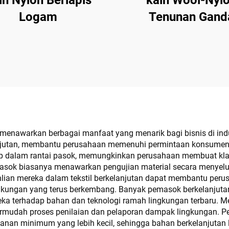
in Nylon Berlapis
kain Wool-Nyl
Logam
Tenunan Gand
enawarkan berbagai manfaat yang menarik bagi bisnis di indust
lanjutan, membantu perusahaan memenuhi permintaan konsumen
p dalam rantai pasok, memungkinkan perusahaan membuat klai
k biasanya menawarkan pengujian material secara menyeluruh
hlian mereka dalam tekstil berkelanjutan dapat membantu peru
ingkungan yang terus berkembang. Banyak pemasok berkelanju
eka terhadap bahan dan teknologi ramah lingkungan terbaru. 
ermudah proses penilaian dan pelaporan dampak lingkungan. P
nan minimum yang lebih kecil, sehingga bahan berkelanjutan l