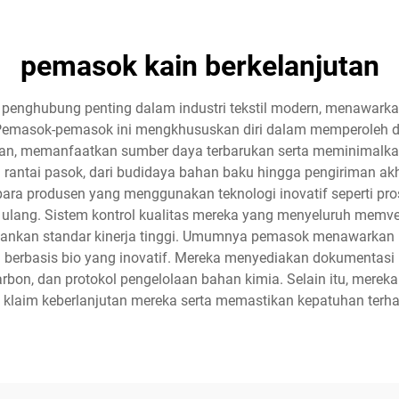
pemasok kain berkelanjutan
 penghubung penting dalam industri tekstil modern, menawar
 Pemasok-pemasok ini mengkhususkan diri dalam memperoleh da
gan, memanfaatkan sumber daya terbarukan serta meminimalk
antai pasok, dari budidaya bahan baku hingga pengiriman akhi
ara produsen yang menggunakan teknologi inovatif seperti pr
r ulang. Sistem kontrol kualitas mereka yang menyeluruh memve
ahankan standar kinerja tinggi. Umumnya pemasok menawarkan
kstil berbasis bio yang inovatif. Mereka menyediakan dokumenta
arbon, dan protokol pengelolaan bahan kimia. Selain itu, mereka
klaim keberlanjutan mereka serta memastikan kepatuhan terha