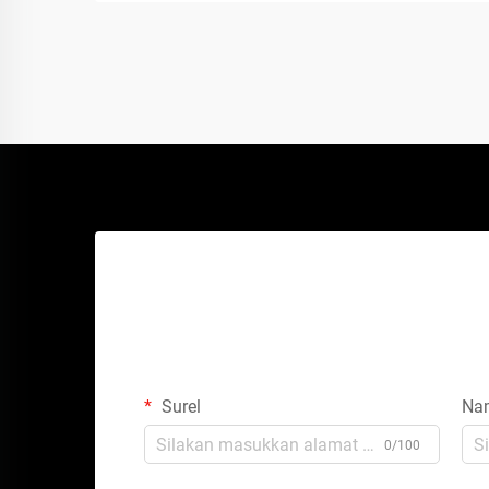
Surel
Na
0/100