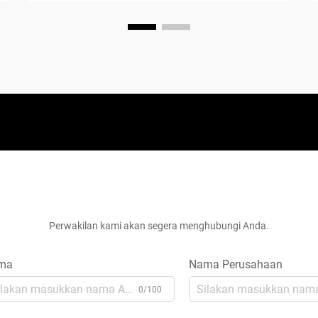
Dapatkan Penawaran Gratis
Perwakilan kami akan segera menghubungi Anda.
ma
Nama Perusahaan
0/100