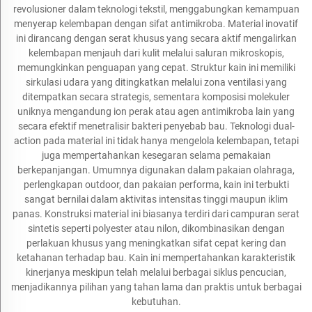
revolusioner dalam teknologi tekstil, menggabungkan kemampuan
menyerap kelembapan dengan sifat antimikroba. Material inovatif
ini dirancang dengan serat khusus yang secara aktif mengalirkan
kelembapan menjauh dari kulit melalui saluran mikroskopis,
memungkinkan penguapan yang cepat. Struktur kain ini memiliki
sirkulasi udara yang ditingkatkan melalui zona ventilasi yang
ditempatkan secara strategis, sementara komposisi molekuler
uniknya mengandung ion perak atau agen antimikroba lain yang
secara efektif menetralisir bakteri penyebab bau. Teknologi dual-
action pada material ini tidak hanya mengelola kelembapan, tetapi
juga mempertahankan kesegaran selama pemakaian
berkepanjangan. Umumnya digunakan dalam pakaian olahraga,
perlengkapan outdoor, dan pakaian performa, kain ini terbukti
sangat bernilai dalam aktivitas intensitas tinggi maupun iklim
panas. Konstruksi material ini biasanya terdiri dari campuran serat
sintetis seperti polyester atau nilon, dikombinasikan dengan
perlakuan khusus yang meningkatkan sifat cepat kering dan
ketahanan terhadap bau. Kain ini mempertahankan karakteristik
kinerjanya meskipun telah melalui berbagai siklus pencucian,
menjadikannya pilihan yang tahan lama dan praktis untuk berbagai
kebutuhan.