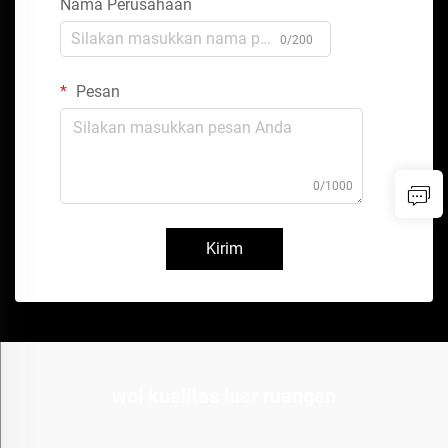
Nama Perusahaan
0/200
Pesan
0/1000
Kirim
wol kualitas luar ruangan