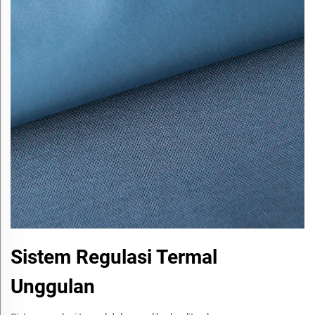
Sistem Regulasi Termal
Unggulan