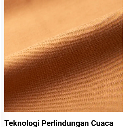
Teknologi Perlindungan Cuaca