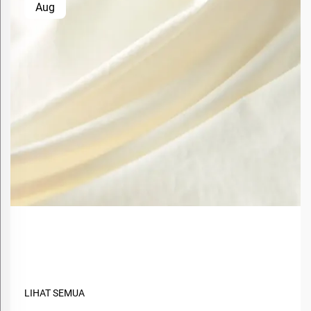
Aug
Apa Saja Manfaat Menggunakan Material Berbasis
Hayati dalam Tekstil?
LIHAT SEMUA