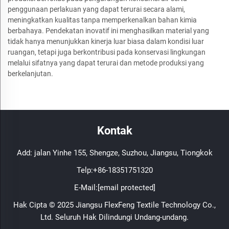
penggunaan perlakuan yang dapat terurai secara alami,
meningkatkan kualitas tanpa memperkenalkan bahan kimia
berbahaya. Pendekatan inovatif ini menghasilkan material yang
tidak hanya menunjukkan kinerja luar biasa dalam kondisi luar
ruangan, tetapi juga berkontribusi pada konservasi lingkungan
melalui sifatnya yang dapat terurai dan metode produksi yang
berkelanjutan.
Kontak
Add: jalan Yinhe 155, Shengze, Suzhou, Jiangsu, Tiongkok
Telp:
+86-18351751320
E-Mail:
[email protected]
Hak Cipta © 2025 Jiangsu FlexFeng Textile Technology Co.,
Ltd. Seluruh Hak Dilindungi Undang-undang.