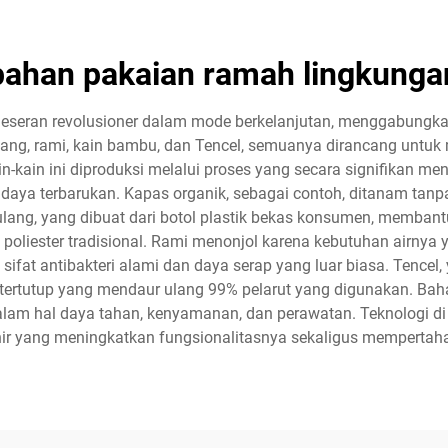
bahan pakaian ramah lingkunga
seran revolusioner dalam mode berkelanjutan, menggabungka
 ulang, rami, kain bambu, dan Tencel, semuanya dirancang unt
ain ini diproduksi melalui proses yang secara signifikan me
aya terbarukan. Kapas organik, sebagai contoh, ditanam tanpa
 ulang, yang dibuat dari botol plastik bekas konsumen, memba
a poliester tradisional. Rami menonjol karena kebutuhan airn
fat antibakteri alami dan daya serap yang luar biasa. Tencel, 
tertutup yang mendaur ulang 99% pelarut yang digunakan. Bah
dalam hal daya tahan, kenyamanan, dan perawatan. Teknologi di 
hir yang meningkatkan fungsionalitasnya sekaligus mempertah