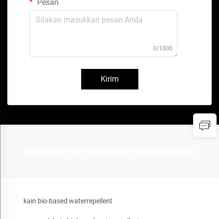
Pesan
0/1000
Kirim
pemasok kain biobased waterrepellent
kain bio-based waterrepellent