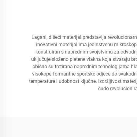
Lagani, dišeći materijal predstavlja revolucionar
inovativni materijal ima jedinstvenu mikroskop
konstruiran s naprednim svojstvima za odvodnju
uključuje složeno pletene vlakna koja stvaraju b
obično su tretirana naprednim tehnologijama hlađ
visokoperformantne sportske odjeće do svakodnev
temperature i udobnost ključne. Izdržljivost mate
čudo revolucionir