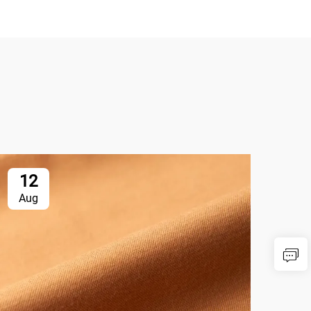
12
1
Aug
Au