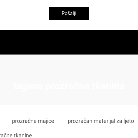
Pošalji
lagana prozračna tkanina
prozračne majice
prozračan materijal za ljeto
račne tkanine