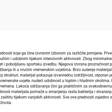
rednosti koje ga čine izvrsnim izborom za različite primjene. Pr
a suhim i udobnim tijekom intenzivnih aktivnosti. Zbog minimal
t i poboljšanu sportsku izvedbu. Njegova izvrsna prozračnost 
ežbanja ili u vrućim vremenskim uvjetima. Brzo sušenje materija
noj strukturi, materijal pokazuje izvanrednu izdržljivost, otporan 
 vremenske uvjete, nudeći udobnost u toplim i hladnim okolima. P
m vremena. Lakoća održavanja čini ga praktičnim za svakodnevnu
obnost materijala pomaže u smanjenju rasta bakterija i stvaranju
zaštitu tijekom vanjskih aktivnosti. Sve ove prednosti zajedno st
života.