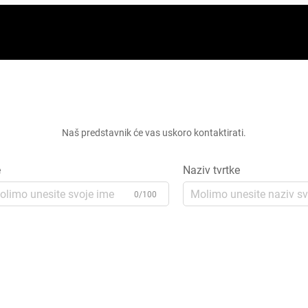
Zatražite besplatnu ponudu
Naš predstavnik će vas uskoro kontaktirati.
e
Naziv tvrtke
0/100