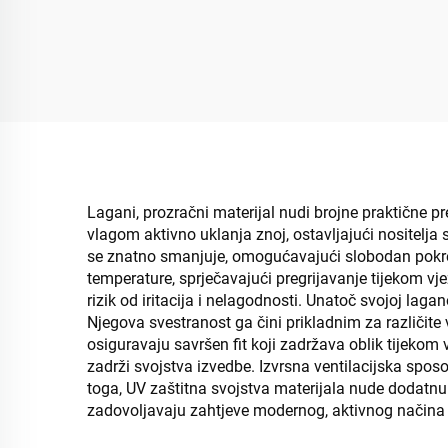
Lagani, prozračni materijal nudi brojne praktične p
vlagom aktivno uklanja znoj, ostavljajući nositelj
se znatno smanjuje, omogućavajući slobodan pokre
temperature, sprječavajući pregrijavanje tijekom vj
rizik od iritacija i nelagodnosti. Unatoč svojoj laga
Njegova svestranost ga čini prikladnim za različite
osiguravaju savršen fit koji zadržava oblik tijeko
zadrži svojstva izvedbe. Izvrsna ventilacijska spos
toga, UV zaštitna svojstva materijala nude dodatnu 
zadovoljavaju zahtjeve modernog, aktivnog načina 