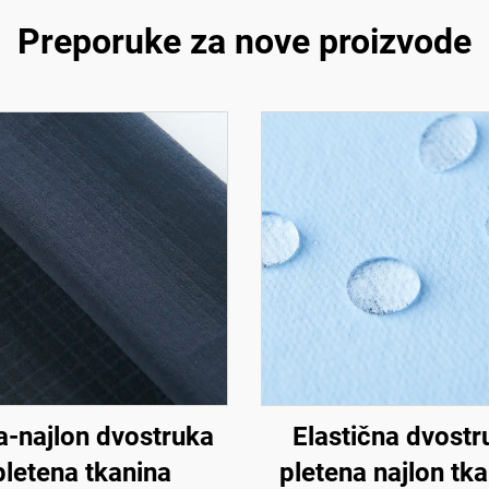
Preporuke za nove proizvode
-najlon dvostruka
Elastična dvostr
pletena tkanina
pletena najlon tk