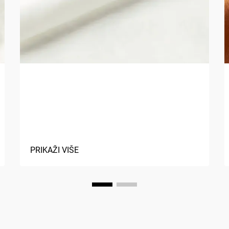
Kako biološki materijali
poboljšavaju održivost
tkanina?
PRIKAŽI VIŠE