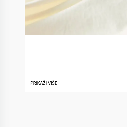
Koje su prednosti korištenja
biobaznih materijala u
tekstilima?
PRIKAŽI VIŠE