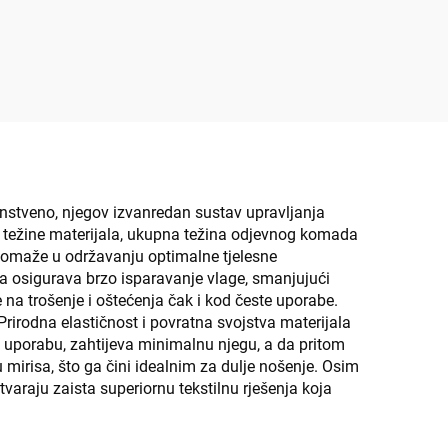
disajna
venstveno, njegov izvanredan sustav upravljanja
ne težine materijala, ukupna težina odjevnog komada
pomaže u održavanju optimalne tjelesne
la osigurava brzo isparavanje vlage, smanjujući
je na trošenje i oštećenja čak i kod česte uporabe.
rirodna elastičnost i povratna svojstva materijala
 uporabu, zahtijeva minimalnu njegu, a da pritom
 mirisa, što ga čini idealnim za dulje nošenje. Osim
varaju zaista superiornu tekstilnu rješenja koja