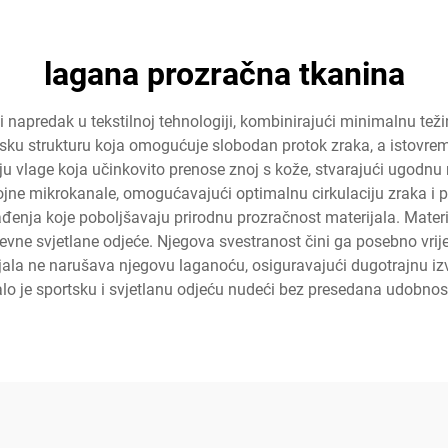
lagana prozračna tkanina
ni napredak u tekstilnoj tehnologiji, kombinirajući minimalnu te
sku strukturu koja omogućuje slobodan protok zraka, a istovreme
 vlage koja učinkovito prenose znoj s kože, stvarajući ugodnu m
rojne mikrokanale, omogućavajući optimalnu cirkulaciju zraka i
enja koje poboljšavaju prirodnu prozračnost materijala. Materi
ne svjetlane odjeće. Njegova svestranost čini ga posebno vrij
rijala ne narušava njegovu laganoću, osiguravajući dugotrajnu i
alo je sportsku i svjetlanu odjeću nudeći bez presedana udobnost