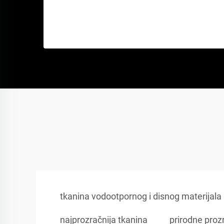
tkanina vodootpornog i disnog materijala
najprozračnija tkanina
prirodne proz