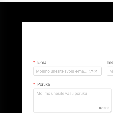
E-mail
Im
0/100
Poruka
0/1000