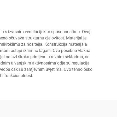
žinu s izvrsnim ventilacijskim sposobnostima. Ovaj
no očuvava strukturnu cjelovitost. Materijal je
ikroklimu za nositelja. Konstrukcija materijala
 pritom ostaju iznimno lagani. Ova posebna vlakna
jal nalazi široku primjenu u raznim sektorima, od
ednim u vanjskim aktivnostima gdje su regulacija
zvedbu čak i u zahtjevnim uvjetima. Ovo tehnološko
 i funkcionalnost.