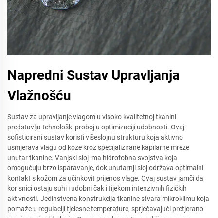
Napredni Sustav Upravljanja
Vlažnošću
Sustav za upravljanje vlagom u visoko kvalitetnoj tkanini
predstavlja tehnološki proboj u optimizaciji udobnosti. Ovaj
sofisticirani sustav koristi višeslojnu strukturu koja aktivno
usmjerava vlagu od kože kroz specijalizirane kapilarne mreže
unutar tkanine. Vanjski sloj ima hidrofobna svojstva koja
omogućuju brzo isparavanje, dok unutarnji sloj održava optimalni
kontakt s kožom za učinkovit prijenos vlage. Ovaj sustav jamči da
korisnici ostaju suhi i udobni čak i tijekom intenzivnih fizičkih
aktivnosti. Jedinstvena konstrukcija tkanine stvara mikroklimu koja
pomaže u regulaciji tjelesne temperature, sprječavajući pretjerano