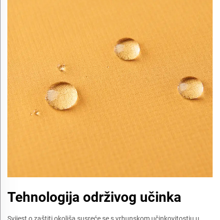
Tehnologija održivog učinka
Svijest o zaštiti okoliša susreće se s vrhunskom učinkovitostju u