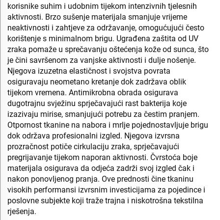
korisnike suhim i udobnim tijekom intenzivnih tjelesnih
aktivnosti. Brzo sušenje materijala smanjuje vrijeme
neaktivnosti i zahtjeve za održavanje, omogućujući često
korištenje s minimalnom brigu. Ugrađena zaštita od UV
zraka pomaže u sprečavanju oštećenja kože od sunca, što
je čini savršenom za vanjske aktivnosti i dulje nošenje.
Njegova izuzetna elastičnost i svojstva povrata
osiguravaju neometano kretanje dok zadržava oblik
tijekom vremena. Antimikrobna obrada osigurava
dugotrajnu svježinu sprječavajući rast bakterija koje
izazivaju mirise, smanjujući potrebu za čestim pranjem.
Otpornost tkanine na nabora i mrlje pojednostavljuje brigu
dok održava profesionalni izgled. Njegova izvrsna
prozračnost potiče cirkulaciju zraka, sprječavajući
pregrijavanje tijekom naporan aktivnosti. Čvrstoća boje
materijala osigurava da odjeća zadrži svoj izgled čak i
nakon ponovljenog pranja. Ove prednosti čine tkaninu
visokih performansi izvrsnim investicijama za pojedince i
poslovne subjekte koji traže trajna i niskotrošna tekstilna
rješenja.