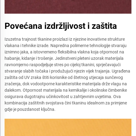
Povećana izdržljivost i zaštita
Izuzetna trajnost tkanine proizlazi iz njezine inovativne strukture
vlakana i tehnike izrade. Napredna polimerne tehnologije stvaraju
iznimno jaka, a istovremeno fleksibilna vlakna koja otpornost na
habanje, kidanje i trošenje. Jedinstveni pleteni uzorak materijala
ravnomjerno raspodjeljuje stres po cijeloj tkanini, sprječavajući
stvaranje slabih točaka i produžujući njezin vijek trajanja. Ugrađena
zaštita od UV zraka štiti korisnike od štetnog utjecaja sunčevog
zračenja, dok vodootporne karakteristike materijala drže vlagu na
dalekom. Otpornost materijala na kemikalije i okolinske čimbenike
osigurava dugotrajnu učinkovitost u zahtjevnim uvjetima. Ova
kombinacija zaštitnih svojstava čini tkaninu idealnom za primjene
gdje je pouzdanost ključna.