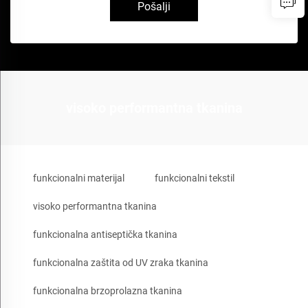
Pošalji
visoko performantna tkanina
funkcionalni materijal
funkcionalni tekstil
visoko performantna tkanina
funkcionalna antiseptička tkanina
funkcionalna zaštita od UV zraka tkanina
funkcionalna brzoprolazna tkanina