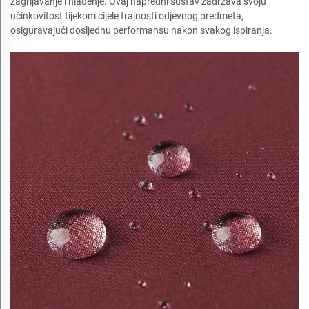
zagrijavanje i hlađenje. Ovaj napredni sustav zadržava svoju
učinkovitost tijekom cijele trajnosti odjevnog predmeta,
osiguravajući dosljednu performansu nakon svakog ispiranja.