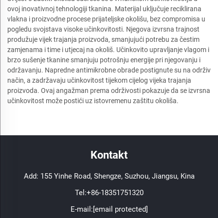
ovoj inovativnoj tehnologiji tkanina. Materijal uključuje reciklirana
vlakna i proizvodne procese prijateljske okolišu, bez compromisa u
pogledu svojstava visoke učinkovitosti. Njegova izvrsna trajnost
produžuje vijek trajanja proizvoda, smanjujući potrebu za čestim
zamjenama i time i utjecaj na okoliš. Učinkovito upravljanje vlagom i
brzo sušenje tkanine smanjuju potrošnju energije pri njegovanju i
održavanju. Napredne antimikrobne obrade postignute su na održiv
način, a zadržavaju učinkovitost tijekom cijelog vijeka trajanja
proizvoda. Ovaj angažman prema održivosti pokazuje da se izvrsna
učinkovitost može postići uz istovremenu zaštitu okoliša.
Kontakt
Add: 155 Yinhe Road, Shengze, Suzhou, Jiangsu, Kina
Tel:
+86-18351751320
E-mail:
[email protected]