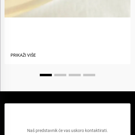
Koje su prednosti korištenja biobaznih materijala u
tekstilima?
PRIKAŽI VIŠE
Zatražite besplatnu ponudu
Naš predstavnik će vas uskoro kontaktirati.