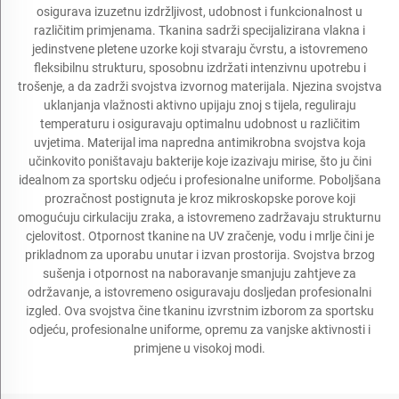
osigurava izuzetnu izdržljivost, udobnost i funkcionalnost u
različitim primjenama. Tkanina sadrži specijalizirana vlakna i
jedinstvene pletene uzorke koji stvaraju čvrstu, a istovremeno
fleksibilnu strukturu, sposobnu izdržati intenzivnu upotrebu i
trošenje, a da zadrži svojstva izvornog materijala. Njezina svojstva
uklanjanja vlažnosti aktivno upijaju znoj s tijela, reguliraju
temperaturu i osiguravaju optimalnu udobnost u različitim
uvjetima. Materijal ima napredna antimikrobna svojstva koja
učinkovito poništavaju bakterije koje izazivaju mirise, što ju čini
idealnom za sportsku odjeću i profesionalne uniforme. Poboljšana
prozračnost postignuta je kroz mikroskopske porove koji
omogućuju cirkulaciju zraka, a istovremeno zadržavaju strukturnu
cjelovitost. Otpornost tkanine na UV zračenje, vodu i mrlje čini je
prikladnom za uporabu unutar i izvan prostorija. Svojstva brzog
sušenja i otpornost na naboravanje smanjuju zahtjeve za
održavanje, a istovremeno osiguravaju dosljedan profesionalni
izgled. Ova svojstva čine tkaninu izvrstnim izborom za sportsku
odjeću, profesionalne uniforme, opremu za vanjske aktivnosti i
primjene u visokoj modi.