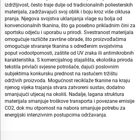
izdržljivost, često traje dulje od tradicionalnih poliesterskih
materijala, zadržavajući svoj oblik i boju kroz više ciklusa
pranja. Njegova svojstva uklanjanja vlage su bolja od
konvencionalnih tkanina, što ga posebno prikladnim čini za
sportsku odjeću i uporabu u prirodi. Svestranost materijala
omogućuje različite završne obrade, što proizvođačima
omogućuje stvaranje tkanina s određenim svojstvima
poput vodootpornosti, zaštite od UV zraka ili antimikrobnih
karakteristika. S komercijalnog stajališta, ekološka priroda
tekstila privlači svjesne potrošače, dajući poslovnim
subjektima konkursku prednost na rastućem tržištu
održivih proizvoda. Mogućnost reciklaže tkanine na kraju
njenog vijeka trajanja stvara zatvoreni sustav, dodatno
smanjujući utjecaj na okoliš. Nadalje, lagana struktura
materijala smanjuje troškove transporta i povezane emisije
CO2, dok mu otpornost na nabora smanjuje potrebu za
energijski intenzivnim postupcima održavanja.