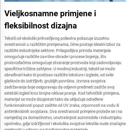
Vieljkosnamne primjene i
fleksibilnost dizajna
Tekstil od ekološki prihvatljivog poliestra pokazuje izuzetnu
svestranost u različitim primjenama, čime postaje idealni izbor za
različite industrijske sektore. Prilagodljiva priroda materijala
omogućuje različite završne obrade i procese bojenja, što
proizvođačima omogućuje stvaranje proizvoda koji zadovoljavaju
specifične tržišne zahtjeve. U modnoj industriji, tekstil se može
obrađivati kako bi postizao različite teksture i izglede, od svile
glatkoće do izdržljivih, grubljih površina. Izvrsna svojstva
zadržavanja boje osiguravaju da odjevni predmeti zadrže svoj
estetski izgled kroz brojne cikluse pranja. Kod tehničkih primjena,
materijal se može dizajnirati tako da uključuje određene
funkcionalnosti poput zaštite od UV zraka, otpornosti na vodu ili
antimikrobnih svojstava. Ova svestranost primjene proteže se i na
namještaj za domaćinstvo, unutrašnjost automobila i industrijsku
upotrebu, gdje izdržljivost i ekološka svojstva tekstila nude značajne
prednosti u odnosu na tradicionalne materijale.