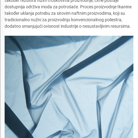
također rezultira nižim troškovima proizvodnje, čime postaje
dostupnija održiva moda za potrošače. Proces proizvodnje tkanine
također uklanja potrebu za sirovim naftnim proizvodima, koji su
tradicionalno nužni za proizvodnju konvencionalnog poliestra,
dodatno smanjujući ovisnost industrije o nesustavljivim resursima.