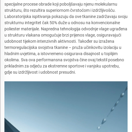
specijalne procese obrade koji poboljšavaju njenu molekularnu
strukturu, što rezultira superiornom čvrstoćom i izdržljivošću.
Laboratorijska ispitivanja pokazuju da ove tkanine zadržavaju svoju
strukturnu integritet čak 50% duže u odnosu na konvencionalne
poliester materijale. Napredna tehnologija odvodnje vlage ugrađena
u strukturu vlakana omogućuje brzi prijenos vlage, osiguravajući
udobnost tijekom intenzivnih aktivnosti. Također su izražena
termoregulacijska svojstva tkanine – pruža učinkovitu izolaciju u
hladnim uvjetima, a istovremeno osigurava disajnost u toplijim
okolima. Sva ova performansna svojstva čine ovaj tekstil posebno
prikladnim za odjeću za ekstremne sportove i vanjsku upotrebu,
gdje su izdržljivost i udobnost presudni.