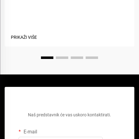
Kako biološki materijali poboljšavaju održivost
tkanina?
PRIKAŽI VIŠE
Zatražite besplatnu ponudu
Naš predstavnik će vas uskoro kontaktirati.
E-mail