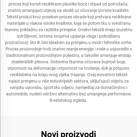
proces koji koristi reciklirane plastike boce i otpad od potrošača,
znatno smanjujući utjecaj na okoliš uz očuvanje izvrsne kvalitete.
Tekstil prolazi kroz poseban proces obrade koji pretvara reciklirane
materijale u vlakna visoke kvalitete, koja se potom tku u svestranu
tkaninu prikladnu za različite primjene. Ovakvi tekstili imaju izuzetnu
izdržljivost, izvrsna svojstva upijanja vlage i poboljšanu
prozračnost, što ih čini idealnim za primjenu u modi i tehničke svrhe.
Proces proizvodnje troši znatno manje energije i vode u usporedbi s
tradicionalnom proizvodnjom poliestra, a također smanjuje emisiju
stakleničkih plinova. Dobivena tkanina očuvava bujnost boja,
otpornost na deformacije i otpornost na trošenje, dok je potpuno
reciklabilna na kraju svog vijeka trajanja. Ovaj inovativni tekstil
nalazi primjenu u više industrijskih sektora, uključujući odjeću za
vanjsku uporabu, sportsku odjeću, namještaj za domaćinstvo i
automobile, nudeći održivu alternativu bez umanjenja performansi
ili estetskog izgleda.
Novi proizvodi