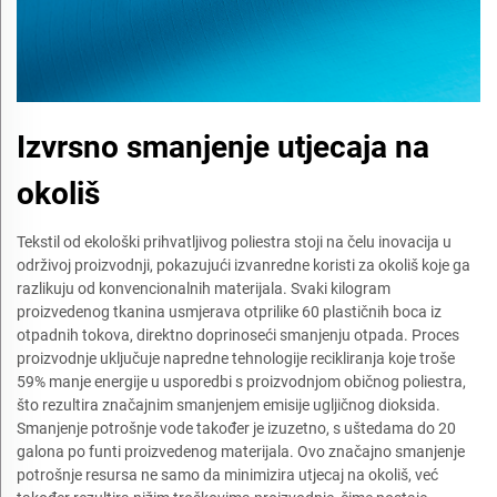
Izvrsno smanjenje utjecaja na
okoliš
Tekstil od ekološki prihvatljivog poliestra stoji na čelu inovacija u
održivoj proizvodnji, pokazujući izvanredne koristi za okoliš koje ga
razlikuju od konvencionalnih materijala. Svaki kilogram
proizvedenog tkanina usmjerava otprilike 60 plastičnih boca iz
otpadnih tokova, direktno doprinoseći smanjenju otpada. Proces
proizvodnje uključuje napredne tehnologije recikliranja koje troše
59% manje energije u usporedbi s proizvodnjom običnog poliestra,
što rezultira značajnim smanjenjem emisije ugljičnog dioksida.
Smanjenje potrošnje vode također je izuzetno, s uštedama do 20
galona po funti proizvedenog materijala. Ovo značajno smanjenje
potrošnje resursa ne samo da minimizira utjecaj na okoliš, već