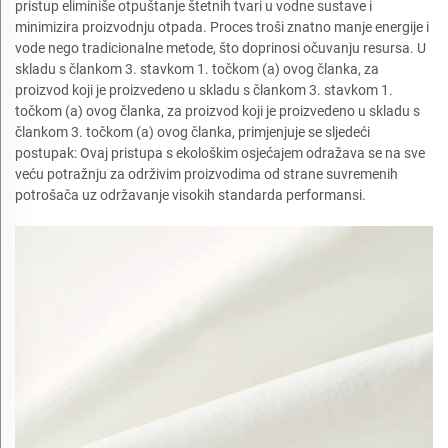
pristup eliminiše otpuštanje štetnih tvari u vodne sustave i
minimizira proizvodnju otpada. Proces troši znatno manje energije i
vode nego tradicionalne metode, što doprinosi očuvanju resursa. U
skladu s člankom 3. stavkom 1. točkom (a) ovog članka, za
proizvod koji je proizvedeno u skladu s člankom 3. stavkom 1.
točkom (a) ovog članka, za proizvod koji je proizvedeno u skladu s
člankom 3. točkom (a) ovog članka, primjenjuje se sljedeći
postupak: Ovaj pristupa s ekološkim osjećajem odražava se na sve
veću potražnju za održivim proizvodima od strane suvremenih
potrošača uz održavanje visokih standarda performansi.