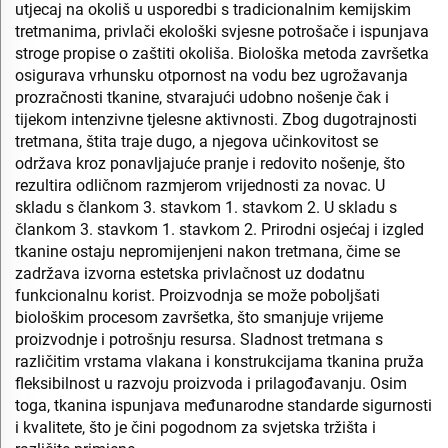
utjecaj na okoliš u usporedbi s tradicionalnim kemijskim
tretmanima, privlači ekološki svjesne potrošače i ispunjava
stroge propise o zaštiti okoliša. Biološka metoda završetka
osigurava vrhunsku otpornost na vodu bez ugrožavanja
prozračnosti tkanine, stvarajući udobno nošenje čak i
tijekom intenzivne tjelesne aktivnosti. Zbog dugotrajnosti
tretmana, štita traje dugo, a njegova učinkovitost se
održava kroz ponavljajuće pranje i redovito nošenje, što
rezultira odličnom razmjerom vrijednosti za novac. U
skladu s člankom 3. stavkom 1. stavkom 2. U skladu s
člankom 3. stavkom 1. stavkom 2. Prirodni osjećaj i izgled
tkanine ostaju nepromijenjeni nakon tretmana, čime se
zadržava izvorna estetska privlačnost uz dodatnu
funkcionalnu korist. Proizvodnja se može poboljšati
biološkim procesom završetka, što smanjuje vrijeme
proizvodnje i potrošnju resursa. Sladnost tretmana s
različitim vrstama vlakana i konstrukcijama tkanina pruža
fleksibilnost u razvoju proizvoda i prilagođavanju. Osim
toga, tkanina ispunjava međunarodne standarde sigurnosti
i kvalitete, što je čini pogodnom za svjetska tržišta i