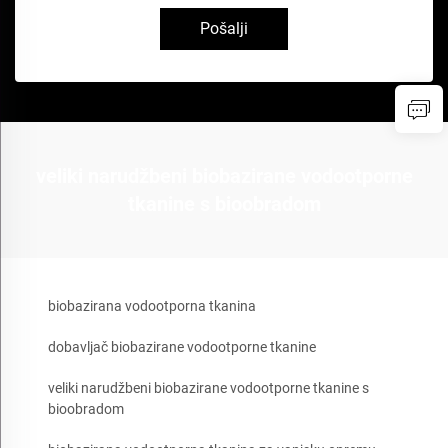
Pošalji
veliki narudžbeni biobazirane vodootporne
tkanine s bioobradom
biobazirana vodootporna tkanina
dobavljač biobazirane vodootporne tkanine
veliki narudžbeni biobazirane vodootporne tkanine s
bioobradom