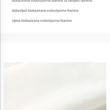
biobazirana vodootporna tkanina za vanjsku opremu
dobavljači biobazirane vodootporne tkanine
cijena biobazirane vodootporne tkanine