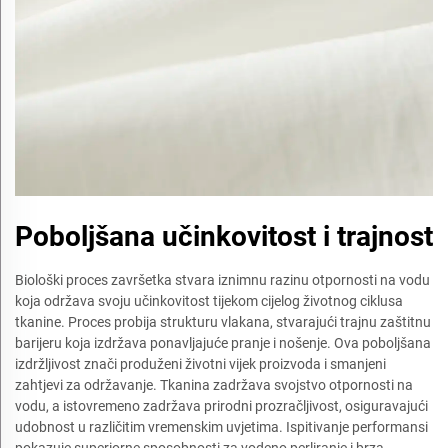
Poboljšana učinkovitost i trajnost
Biološki proces završetka stvara iznimnu razinu otpornosti na vodu
koja održava svoju učinkovitost tijekom cijelog životnog ciklusa
tkanine. Proces probija strukturu vlakana, stvarajući trajnu zaštitnu
barijeru koja izdržava ponavljajuće pranje i nošenje. Ova poboljšana
izdržljivost znači produženi životni vijek proizvoda i smanjeni
zahtjevi za održavanje. Tkanina zadržava svojstvo otpornosti na
vodu, a istovremeno zadržava prirodni prozračljivost, osiguravajući
udobnost u različitim vremenskim uvjetima. Ispitivanje performansi
pokazuje superiorne sposobnosti za vodeno perliranje i brza