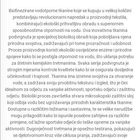
Biofinezirane vodotporne tkanine koje se kupuju u velikoj količini
predstavljaju revolucionarni napredak u proizvodnji tekstila,
kombinirajući ekološki prihvatljivu obradu s superiornim
sposobnostima otpornosti na vodu. Ova inovativna tkanina
podvrgnuta je specijalnoj biološkoj obradi koja poboljšava njena
prirodna svojstva, zadržavajući pri tome prozračnost i udobnost.
Proces proizvodnje koristi ekološki osviješćene enzime i prirodne
spojeve kako bi se postigla otpornost na vodu, što uklanja potrebu
za štetnim kemijskim tretmanima. Svaka serija podvrgnuta je
strogim mjerama kontrole kvalitete kako bi se osigurala dosljedna
učinkovitost i trajnost. Tkanina ima iznimne svojstva za otvaranje
vode, a zadržava svoju prvobitnu teksturu i izgled, što je čini
idealnom za odjeću za vanjske aktivnosti, sportsku odjeću i zaštitnu
odjeću. Biološki proces završetka stvara mikroskopski zaštitni sloj
koji odbija vodu bez ugrožavanja prirodnih karakteristika tkanine.
Dostupne u različitim težinama i sastavima, te se velike narudžbe
mogu prilagoditi kako bi ispunile posebne zahtjeve za različite
primjene, od lažne sportske odjeće do teške opreme za vanjske
aktivnosti. Dugovječnost tretmana je opsežno testirana, pokazujući
se djelotvornom kroz više ciklusa pranja, zadržavajući svoje