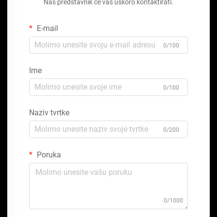
Naš predstavnik će vas uskoro kontaktirati.
E-mail
0/100
Ime
0/100
Naziv tvrtke
0/200
Poruka
0/1000