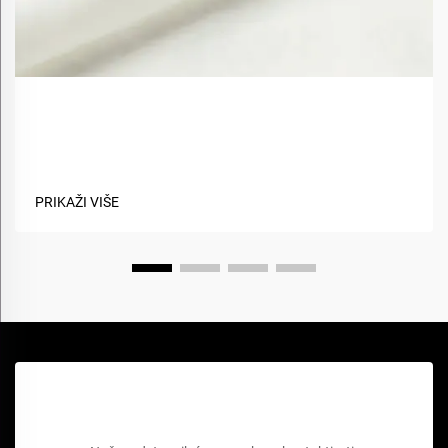
Kako biološki materijali poboljšavaju održivost
tkanina?
PRIKAŽI VIŠE
Zatražite besplatnu ponudu