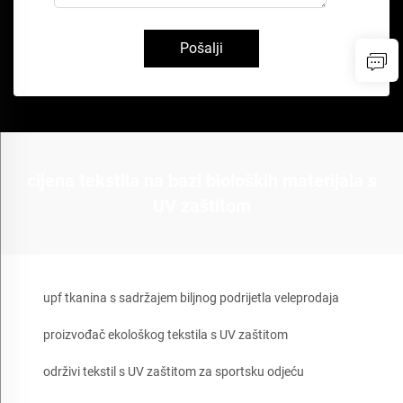
Pošalji
cijena tekstila na bazi bioloških materijala s
UV zaštitom
upf tkanina s sadržajem biljnog podrijetla veleprodaja
proizvođač ekološkog tekstila s UV zaštitom
održivi tekstil s UV zaštitom za sportsku odjeću