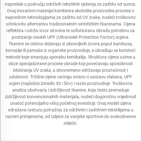
napredak u području održivih tekstilnih rješenja za zaštitu od sunca.
Ovaj inovativni materijal kombinira ekološke proizvodne procese s
naprednim tehnologijama za zaštitu od UV zraka, nudeći troškovno
učinkovitu alternativu tradicionalnim sintetičkim tkaninama. Cijena
reflektira i održiv izvor sirovina te sofisticiranu obradu potrebnu za
postizanje visokih UPF (Ultraviolet Protection Factor) ocjena.
Tkanine se obično dobivaju iz obnovljivih izvora poput bambusa,
konoplje ili pamuka iz organske proizvodnje, a obrađuju se koristeći
metode koje smanjuju uporabu kemikalija. Struktura cijena uzima u
obzir specijalizirane procese obrade koji povećavaju sposobnost
blokiranja UV zraka, a istovremeno održavaju prozračnost i
udobnost. Tržišne cijene variraju ovisno o sastavu vlakana, UPF
ocjeni (najčešće između 30 i 50+) i razini proizvodnje. Troškovna
analiza obuhvaća i izdržljivost tkanine, koja često premašuje
izdržljivost konvencionalnih materijala, nudeći dugoročnu vrijednost
unatoč potencijalno višoj početnoj investiciji. Ovaj model cijena
odražava rastuću potražnju za održivim i zaštitnim tekstilijama u
raznim primjenama, od odjeće za vanjske sportove do svakodnevne
odjeće.