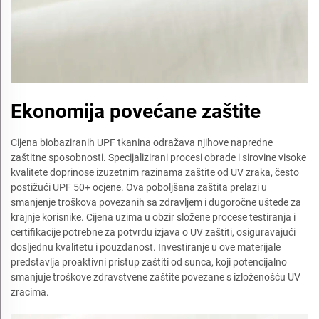
Ekonomija povećane zaštite
Cijena biobaziranih UPF tkanina odražava njihove napredne
zaštitne sposobnosti. Specijalizirani procesi obrade i sirovine visoke
kvalitete doprinose izuzetnim razinama zaštite od UV zraka, često
postižući UPF 50+ ocjene. Ova poboljšana zaštita prelazi u
smanjenje troškova povezanih sa zdravljem i dugoročne uštede za
krajnje korisnike. Cijena uzima u obzir složene procese testiranja i
certifikacije potrebne za potvrdu izjava o UV zaštiti, osiguravajući
dosljednu kvalitetu i pouzdanost. Investiranje u ove materijale
predstavlja proaktivni pristup zaštiti od sunca, koji potencijalno
smanjuje troškove zdravstvene zaštite povezane s izloženošću UV
zracima.