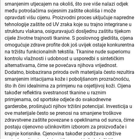
smanjenim utjecajem na okoliš, što sve više nalazi odjek
među potrošačima svjesnim zaštite okoliša i može
opravdati višu cijenu. Proizvodni proces uključuje napredne
tehnologije zaštite od UV zraka koje su trajno integrirane u
strukturu vlakana, osiguravajući dosljednu zaštitu tijekom
cijele životne trajnosti tkanine. S poslovnog gledišta, cijena
omogućuje zdrave profite dok još uvijek ostaje konkurentna
na tržištu funkcionalnih tekstila. Tkanine nude superiornu
kontrolu vlažnosti i udobnost u usporedbi s sintetičkim
alternativama, čime se povećava njihova vrijednost.
Dodatno, biobazirana priroda ovih materijala često rezultira
smanjenim iritacijama kože i poboljšanom prozračnošću,
što ih čini idealnima za primjenu na osjetljivoj koži. Cijena
također reflektira svestranost tkanine u raznim
primjenama, od sportske odjeće do svakodnevne
garderobe, proširujući njihov tržišni potencijal. Investicija u
ove materijale često se prenosi na smanjene troškove
zdravstvene zaštite povezane s opeklinama od sunca, čime
postaju cijenovno učinkovitim izborom za proizvođače i
krajnje korisnike. Cjenovina također podržava održive