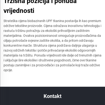
Tržišna pozicija i ponuda
vrijednosti
Strateška cijena biobaziranih UPF tkanina postavlja ih kao premium
održive tekstilne proizvode. Cijena odražava inovativnu tehnologiju i
rastuću tržišnu potražnju za ekološki prihvatljivim zaštitnim
materijalima. Ovakva pozicioniranost omogućuje proizvođačima da
ciljaju potrošače svjesne zaštite okoliša, a da pritom održavaju
konkurentne marže. Struktura cijena podržava daljnja ulaganja u
razvoj održivih tekstila i potiče prihvaćanje ekološki odgovornijih
materijala na tržištu. Ponuda vrijednosti ide dalje od trenutnih cijena
i uključuje šire ekološke i društvene pogodnosti, čime ove tkanine
postaju zanimljive i za proizvođače i za potrošače koji traže održive
opcije.
Kontakt