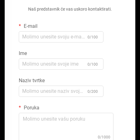
Naš predstavnik će vas uskoro kontaktirati.
E-mail
0/100
Ime
0/100
Naziv tvrtke
0/200
Poruka
0/1000