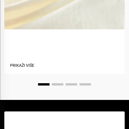
Koje su prednosti korištenja biobaznih materijala u
tekstilima?
PRIKAŽI VIŠE
Zatražite besplatnu ponudu